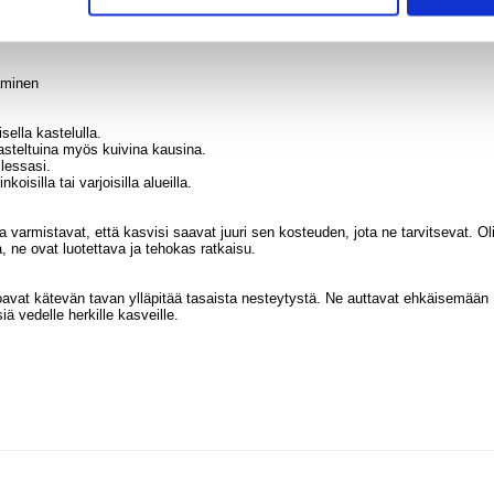
reisiin aikatauluihin, antaa mielenrauhan siitä, että kasveistasi pidetään huolta.
aaminen
sella kastelulla.
asteltuina myös kuivina kausina.
lessasi.
isilla tai varjoisilla alueilla.
 varmistavat, että kasvisi saavat juuri sen kosteuden, jota ne tarvitsevat. Ol
a, ne ovat luotettava ja tehokas ratkaisu.
rjoavat kätevän tavan ylläpitää tasaista nesteytystä. Ne auttavat ehkäisemään
iä vedelle herkille kasveille.