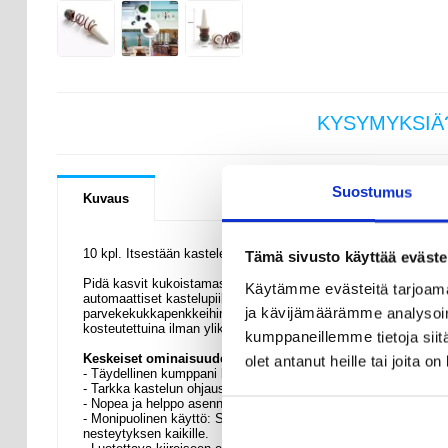
KYSYMYKSIÄ
Suostumus
Kuvaus
10 kpl. Itsestään kastelevat piikit kasveille - Automaattinen k
Tämä sivusto käyttää eväste
Pidä kasvit kukoistamassa vaivattomasti tämän 10 PP+Keraamin
Käytämme evästeitä tarjoama
automaattiset kastelupiikit tarjoavat tasaista nesteytystä, jote
ja kävijämäärämme analysoim
parvekekukkapenkkeihin. Ne sopivat erinomaisesti kiireisiin aikat
kosteutettuina ilman ylikastelua.
kumppaneillemme tietoja siitä
Keskeiset ominaisuudet ja tekniset tiedot
olet antanut heille tai joita o
- Täydellinen kumppani kasveille: Toimittaa automaattisesti vettä 
- Tarkka kastelun ohjaus: Säädä veden virtausta nostamalla tai
- Nopea ja helppo asennus: Liitä piikki yksinkertaisesti vesiast
- Monipuolinen käyttö: Soveltuu sisätilojen ruukkukasveille, 
nesteytyksen kaikille.