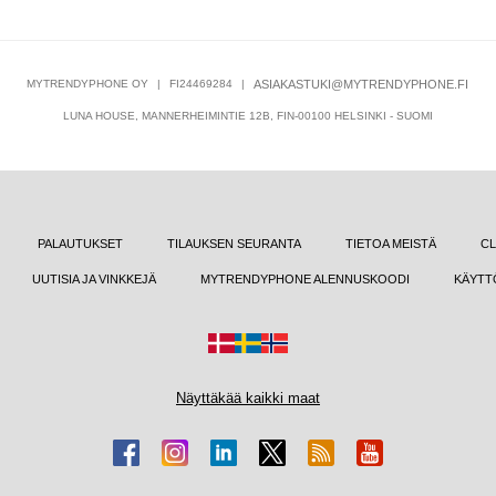
MYTRENDYPHONE OY
|
FI24469284
|
ASIAKASTUKI@MYTRENDYPHONE.FI
LUNA HOUSE, MANNERHEIMINTIE 12B, FIN-00100 HELSINKI - SUOMI
PALAUTUKSET
TILAUKSEN SEURANTA
TIETOA MEISTÄ
CL
UUTISIA JA VINKKEJÄ
MYTRENDYPHONE ALENNUSKOODI
KÄYTT
Näyttäkää kaikki maat