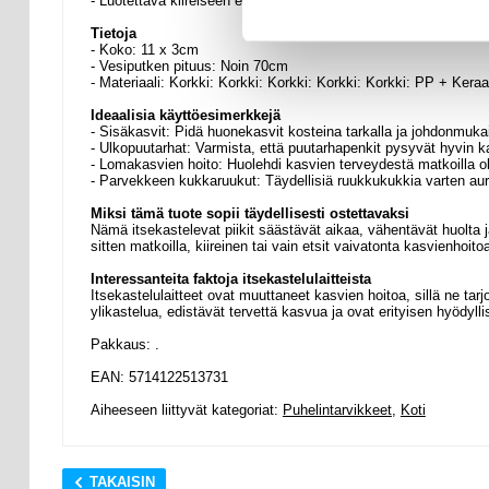
- Luotettava kiireiseen elämäntyyliin: Täydellinen lomille tai kii
Tietoja
- Koko: 11 x 3cm
- Vesiputken pituus: Noin 70cm
- Materiaali: Korkki: Korkki: Korkki: Korkki: Korkki: PP + Ker
Ideaalisia käyttöesimerkkejä
- Sisäkasvit: Pidä huonekasvit kosteina tarkalla ja johdonmukai
- Ulkopuutarhat: Varmista, että puutarhapenkit pysyvät hyvin k
- Lomakasvien hoito: Huolehdi kasvien terveydestä matkoilla ol
- Parvekkeen kukkaruukut: Täydellisiä ruukkukukkia varten aurinko
Miksi tämä tuote sopii täydellisesti ostettavaksi
Nämä itsekastelevat piikit säästävät aikaa, vähentävät huolta ja
sitten matkoilla, kiireinen tai vain etsit vaivatonta kasvienhoito
Interessanteita faktoja itsekastelulaitteista
Itsekastelulaitteet ovat muuttaneet kasvien hoitoa, sillä ne ta
ylikastelua, edistävät tervettä kasvua ja ovat erityisen hyödyllis
Pakkaus: .
EAN: 5714122513731
Aiheeseen liittyvät kategoriat:
Puhelintarvikkeet
,
Koti
TAKAISIN