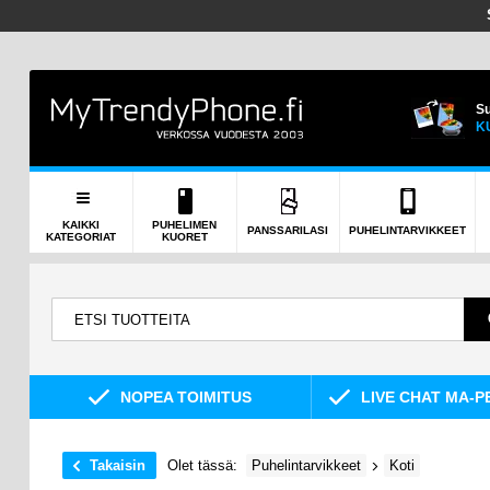
Su
K
KAIKKI
PUHELIMEN
PANSSARILASI
PUHELINTARVIKKEET
KATEGORIAT
KUORET
NOPEA TOIMITUS
LIVE CHAT MA-P
Takaisin
Olet tässä:
Puhelintarvikkeet
Koti