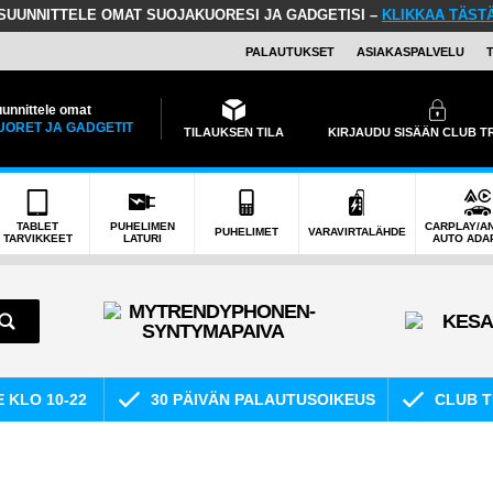
SUUNNITTELE OMAT SUOJAKUORESI JA GADGETISI –
KLIKKAA TÄST
PALAUTUKSET
ASIAKASPALVELU
unnittele omat
UORET JA GADGETIT
TILAUKSEN TILA
KIRJAUDU SISÄÄN CLUB 
TABLET
PUHELIMEN
CARPLAY/A
PUHELIMET
VARAVIRTALÄHDE
TARVIKKEET
LATURI
AUTO ADA
E KLO 10-22
30 PÄIVÄN PALAUTUSOIKEUS
CLUB T