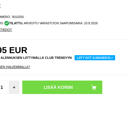
E
UMERO:
3010250
US:
TILATTU.
ARVIOITU VARASTOON SAAPUMISAIKA:
10.8.2026
STIEDOT
95
EUR
% ALENNUKSEN LIITTYMÄLLÄ CLUB TRENDYYN
LIITY NYT ILMAISEKSI >
SEN HALVEMMALLA?
iPho
+
Pro 
Pro
Mag
Kote
MagS
yhteen
- Matt