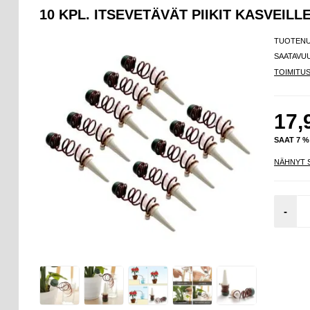
10 KPL. ITSEVETÄVÄT PIIKIT KASVEILL
TUOTEN
SAATAVU
TOIMITU
17,
SAAT 7 
NÄHNYT 
-