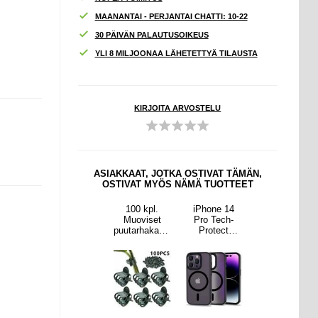
MAANANTAI - PERJANTAI CHATTI: 10-22
30 PÄIVÄN PALAUTUSOIKEUS
YLI 8 MILJOONAA LÄHETETTYÄ TILAUSTA
KIRJOITA ARVOSTELU
ASIAKKAAT, JOTKA OSTIVAT TÄMÄN,
OSTIVAT MYÖS NÄMÄ TUOTTEET
ne 14
Sticky Insect
100 kpl.
iPhone 14
Sticky Insect
Tech-
Catcher / Fly
Muoviset
Pro Tech-
Catcher / Fly
tect
Paper -
puutarhakasvi
Protect
Paper -
mat
liimapaperi
en
Magmat
liimapaperi
lo -
sekä sisä-
tukipidikkeet /
Kotelo -
sekä sisä-
afe-
että
Puristimet
MagSafe-
että
sopiva
ulkotiloihin -
yhteensopiva
ulkotiloihin -
a Musta
20 kpl. -
- Matta Musta
20 kpl. -
Perhonen
Perhonen