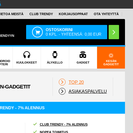
Ä
TIETOA MEISTÄ
CLUB TRENDY
KORJAUSOPPAAT
OTA YHTEYTTÄ
OSTOSKORINI
0
KPL. - YHTEENSÄ:
0,00
EUR
TRENDYYN
NDROID
KESÄN
KUULOKKEET
ÄLYKELLO
GADGET
PTERI
GADGETIT
TOP 20
ASIAKASPALVELU
RENDY - 7% ALENNUS
CLUB TRENDY - 7% ALENNUS
NOPEA TOIMITUS