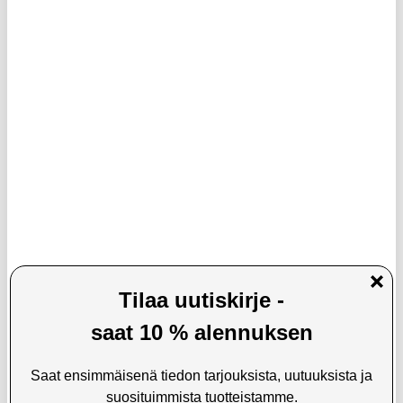
OnePlus Nord Buds 4 Pro -
A6 Sports Bluetooth 4.0 -
langattomat kuulokkeet 5481159287
kaulapantaiset kuulokkeet - musta
LISÄÄ KORIIN
68,95
EUR
26,95
EUR
TILATTU
TILATTU
ARVIOITU VARASTOON SAAPUMISAIKA:
ARVIOITU VARASTOON SAAPUMISAIKA:
10.8.2026
10.8.2026
Dudao U10B TWS kuulokkeet -
Erazer EX02 -kiinnitettävät
Bluetooth 5.0 - Valkoinen
langattomat avoimet kuulokkeet - IPX5