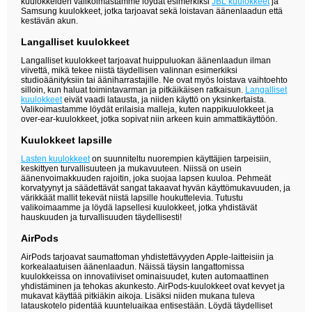
kuulokkeiden valikoimastamme löydät esimerkiksi
JBL kuulokkeet
ja
Samsung kuulokkeet, jotka tarjoavat sekä loistavan äänenlaadun että
kestävän akun.
Langalliset kuulokkeet
Langalliset kuulokkeet tarjoavat huippuluokan äänenlaadun ilman
viivettä, mikä tekee niistä täydellisen valinnan esimerkiksi
studioäänityksiin tai ääniharrastajille. Ne ovat myös loistava vaihtoehto
silloin, kun haluat toimintavarman ja pitkäikäisen ratkaisun.
Langalliset
kuulokkeet
eivät vaadi latausta, ja niiden käyttö on yksinkertaista.
Valikoimastamme löydät erilaisia malleja, kuten nappikuulokkeet ja
over-ear-kuulokkeet, jotka sopivat niin arkeen kuin ammattikäyttöön.
Kuulokkeet lapsille
Lasten kuulokkeet
on suunniteltu nuorempien käyttäjien tarpeisiin,
keskittyen turvallisuuteen ja mukavuuteen. Niissä on usein
äänenvoimakkuuden rajoitin, joka suojaa lapsen kuuloa. Pehmeät
korvatyynyt ja säädettävät sangat takaavat hyvän käyttömukavuuden, ja
värikkäät mallit tekevät niistä lapsille houkuttelevia. Tutustu
valikoimaamme ja löydä lapsellesi kuulokkeet, jotka yhdistävät
hauskuuden ja turvallisuuden täydellisesti!
AirPods
AirPods tarjoavat saumattoman yhdistettävyyden Apple-laitteisiin ja
korkealaatuisen äänenlaadun. Näissä täysin langattomissa
kuulokkeissa on innovatiiviset ominaisuudet, kuten automaattinen
yhdistäminen ja tehokas akunkesto. AirPods-kuulokkeet ovat kevyet ja
mukavat käyttää pitkiäkin aikoja. Lisäksi niiden mukana tuleva
latauskotelo pidentää kuunteluaikaa entisestään. Löydä täydelliset