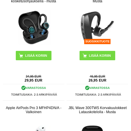
kosketusohjauksella - musta
Musta
SUOSIKKITUOTE
34,95 EUR
46,95 EUR
29,95
EUR
26,95
EUR
VARASTOSSA
VARASTOSSA
TOIMITUSAIKA: 2-3 ARKIPÄIVÄÄ
TOIMITUSAIKA: 2-3 ARKIPÄIVÄÄ
Apple AirPods Pro 3 MFHP4DN/A -
JBL Wave 300TWS Korvakuulokkeet
Valkoinen
Latauskotelolla - Musta