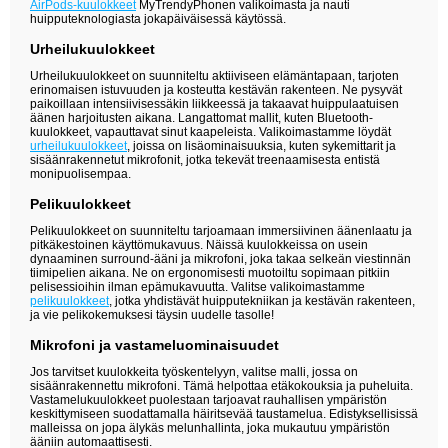
AirPods-kuulokkeet
MyTrendyPhonen valikoimasta ja nauti
huipputeknologiasta jokapäiväisessä käytössä.
Urheilukuulokkeet
Urheilukuulokkeet on suunniteltu aktiiviseen elämäntapaan, tarjoten
erinomaisen istuvuuden ja kosteutta kestävän rakenteen. Ne pysyvät
paikoillaan intensiivisessäkin liikkeessä ja takaavat huippulaatuisen
äänen harjoitusten aikana. Langattomat mallit, kuten Bluetooth-
kuulokkeet, vapauttavat sinut kaapeleista. Valikoimastamme löydät
urheilukuulokkeet
, joissa on lisäominaisuuksia, kuten sykemittarit ja
sisäänrakennetut mikrofonit, jotka tekevät treenaamisesta entistä
monipuolisempaa.
Pelikuulokkeet
Pelikuulokkeet on suunniteltu tarjoamaan immersiivinen äänenlaatu ja
pitkäkestoinen käyttömukavuus. Näissä kuulokkeissa on usein
dynaaminen surround-ääni ja mikrofoni, joka takaa selkeän viestinnän
tiimipelien aikana. Ne on ergonomisesti muotoiltu sopimaan pitkiin
pelisessioihin ilman epämukavuutta. Valitse valikoimastamme
pelikuulokkeet
, jotka yhdistävät huipputekniikan ja kestävän rakenteen,
ja vie pelikokemuksesi täysin uudelle tasolle!
Mikrofoni ja vastameluominaisuudet
Jos tarvitset kuulokkeita työskentelyyn, valitse malli, jossa on
sisäänrakennettu mikrofoni. Tämä helpottaa etäkokouksia ja puheluita.
Vastamelukuulokkeet puolestaan tarjoavat rauhallisen ympäristön
keskittymiseen suodattamalla häiritsevää taustamelua. Edistyksellisissä
malleissa on jopa älykäs melunhallinta, joka mukautuu ympäristön
ääniin automaattisesti.