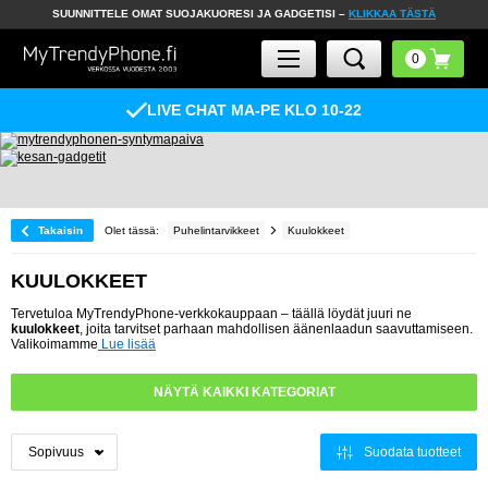
SUUNNITTELE OMAT SUOJAKUORESI JA GADGETISI –
KLIKKAA TÄSTÄ
LIVE CHAT MA-PE KLO 10-22
Takaisin
Olet tässä:
Puhelintarvikkeet
Kuulokkeet
KUULOKKEET
Tervetuloa MyTrendyPhone-verkkokauppaan – täällä löydät juuri ne
kuulokkeet
, joita tarvitset parhaan mahdollisen äänenlaadun saavuttamiseen.
Valikoimamme
Lue lisää
NÄYTÄ KAIKKI KATEGORIAT
Suodata tuotteet