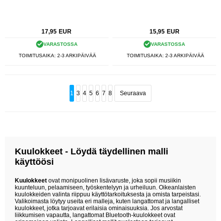
17,95
EUR
15,95
EUR
VARASTOSSA
VARASTOSSA
TOIMITUSAIKA: 2-3 ARKIPÄIVÄÄ
TOIMITUSAIKA: 2-3 ARKIPÄIVÄÄ
1
3
4
5
6
7
8
Seuraava
Kuulokkeet - Löydä täydellinen malli
käyttöösi
Kuulokkeet
ovat monipuolinen lisävaruste, joka sopii musiikin
kuunteluun, pelaamiseen, työskentelyyn ja urheiluun. Oikeanlaisten
kuulokkeiden valinta riippuu käyttötarkoituksesta ja omista tarpeistasi.
Valikoimasta löytyy useita eri malleja, kuten langattomat ja langalliset
kuulokkeet, jotka tarjoavat erilaisia ominaisuuksia. Jos arvostat
liikkumisen vapautta, langattomat Bluetooth-kuulokkeet ovat