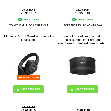
29,95 EUR
16,95 EUR
25,95
EUR
13,95
EUR
VARASTOSSA
VARASTOSSA
TOIMITUSAIKA: 2-3 ARKIPÄIVÄÄ
TOIMITUSAIKA: 2-3 ARKIPÄIVÄÄ
JBL Tune 720BT Over-Ear Bluetooth-
Bluetooth Headband Langaton
kuulokkeet
musiikki Sleeping Earphone
kuulokkeet kuulokkeet Sleep Earbud
HD Stereo kaiutin nukkumiseen,
harjoitteluun, hölkkäämiseen, joogaan
- musta
SUOSIKKITUOTE
LISÄÄ KORIIN
LISÄÄ KORIIN
64,95 EUR
49,95
EUR
17,95
EUR