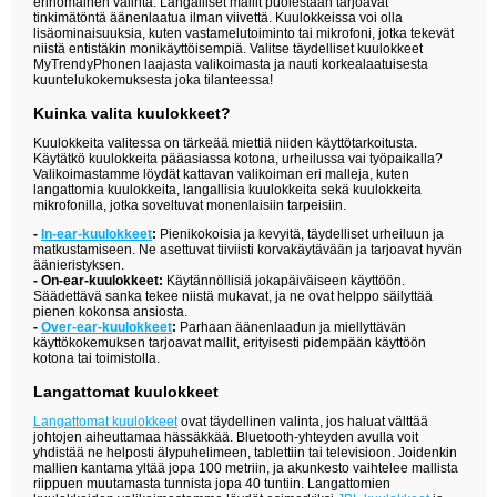
erinomainen valinta. Langalliset mallit puolestaan tarjoavat
tinkimätöntä äänenlaatua ilman viivettä. Kuulokkeissa voi olla
lisäominaisuuksia, kuten vastamelutoiminto tai mikrofoni, jotka tekevät
niistä entistäkin monikäyttöisempiä. Valitse täydelliset kuulokkeet
MyTrendyPhonen laajasta valikoimasta ja nauti korkealaatuisesta
kuuntelukokemuksesta joka tilanteessa!
Kuinka valita kuulokkeet?
Kuulokkeita valitessa on tärkeää miettiä niiden käyttötarkoitusta.
Käytätkö kuulokkeita pääasiassa kotona, urheilussa vai työpaikalla?
Valikoimastamme löydät kattavan valikoiman eri malleja, kuten
langattomia kuulokkeita, langallisia kuulokkeita sekä kuulokkeita
mikrofonilla, jotka soveltuvat monenlaisiin tarpeisiin.
-
In-ear-kuulokkeet
:
Pienikokoisia ja kevyitä, täydelliset urheiluun ja
matkustamiseen. Ne asettuvat tiiviisti korvakäytävään ja tarjoavat hyvän
äänieristyksen.
- On-ear-kuulokkeet:
Käytännöllisiä jokapäiväiseen käyttöön.
Säädettävä sanka tekee niistä mukavat, ja ne ovat helppo säilyttää
pienen kokonsa ansiosta.
-
Over-ear-kuulokkeet
:
Parhaan äänenlaadun ja miellyttävän
käyttökokemuksen tarjoavat mallit, erityisesti pidempään käyttöön
kotona tai toimistolla.
Langattomat kuulokkeet
Langattomat kuulokkeet
ovat täydellinen valinta, jos haluat välttää
johtojen aiheuttamaa hässäkkää. Bluetooth-yhteyden avulla voit
yhdistää ne helposti älypuhelimeen, tablettiin tai televisioon. Joidenkin
mallien kantama yltää jopa 100 metriin, ja akunkesto vaihtelee mallista
riippuen muutamasta tunnista jopa 40 tuntiin. Langattomien