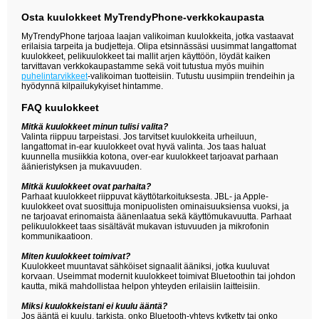
Osta kuulokkeet MyTrendyPhone-verkkokaupasta
MyTrendyPhone tarjoaa laajan valikoiman kuulokkeita, jotka vastaavat
erilaisia tarpeita ja budjetteja. Olipa etsinnässäsi uusimmat langattomat
kuulokkeet, pelikuulokkeet tai mallit arjen käyttöön, löydät kaiken
tarvittavan verkkokaupastamme sekä voit tutustua myös muihin
puhelintarvikkeet
-valikoiman tuotteisiin. Tutustu uusimpiin trendeihin ja
hyödynnä kilpailukykyiset hintamme.
FAQ kuulokkeet
Mitkä kuulokkeet minun tulisi valita?
Valinta riippuu tarpeistasi. Jos tarvitset kuulokkeita urheiluun,
langattomat in-ear kuulokkeet ovat hyvä valinta. Jos taas haluat
kuunnella musiikkia kotona, over-ear kuulokkeet tarjoavat parhaan
äänieristyksen ja mukavuuden.
Mitkä kuulokkeet ovat parhaita?
Parhaat kuulokkeet riippuvat käyttötarkoituksesta. JBL- ja Apple-
kuulokkeet ovat suosittuja monipuolisten ominaisuuksiensa vuoksi, ja
ne tarjoavat erinomaista äänenlaatua sekä käyttömukavuutta. Parhaat
pelikuulokkeet taas sisältävät mukavan istuvuuden ja mikrofonin
kommunikaatioon.
Miten kuulokkeet toimivat?
Kuulokkeet muuntavat sähköiset signaalit ääniksi, jotka kuuluvat
korvaan. Useimmat modernit kuulokkeet toimivat Bluetoothin tai johdon
kautta, mikä mahdollistaa helpon yhteyden erilaisiin laitteisiin.
Miksi kuulokkeistani ei kuulu ääntä?
Jos ääntä ei kuulu, tarkista, onko Bluetooth-yhteys kytketty tai onko