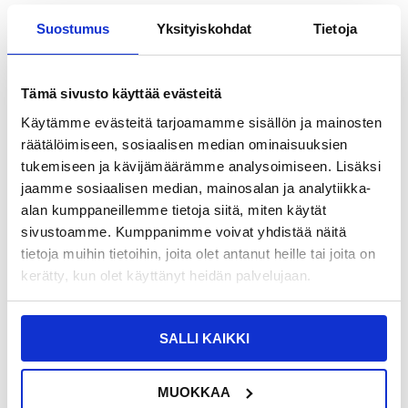
Suostumus
Yksityiskohdat
Tietoja
JBL Wave 200TWS Langattomat
YYK-Q39 Avokorvaiset Bluetooth 5.4 -
Kuulokkeet Latauskotelolla
urheilukuulokkeet
Tämä sivusto käyttää evästeitä
Käytämme evästeitä tarjoamamme sisällön ja mainosten
räätälöimiseen, sosiaalisen median ominaisuuksien
tukemiseen ja kävijämäärämme analysoimiseen. Lisäksi
jaamme sosiaalisen median, mainosalan ja analytiikka-
alan kumppaneillemme tietoja siitä, miten käytät
LISÄÄ KORIIN
LISÄÄ KORIIN
sivustoamme. Kumppanimme voivat yhdistää näitä
tietoja muihin tietoihin, joita olet antanut heille tai joita on
kerätty, kun olet käyttänyt heidän palvelujaan.
45,95
EUR
18,95
EUR
VARASTOSSA
TILATTU
SALLI KAIKKI
TOIMITUSAIKA: 2-3 ARKIPÄIVÄÄ
ARVIOITU VARASTOON SAAPUMISAIKA:
10.8.2026
Bluetooth Kuulokkeet Latauskotelolla
Apple EarPods USB-C-liittimellä
MUOKKAA
YYK525 - Musta
MYQY3ZM/A - Valkoinen