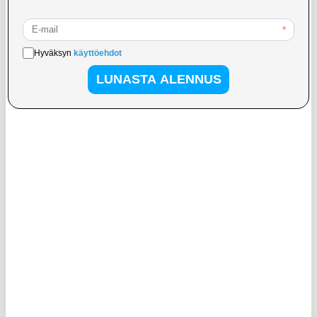
LISÄÄ KORIIN
16,95
EUR
21,95
EUR
VARASTOSSA
VARASTOSSA
TOIMITUSAIKA: 2-3 ARKIPÄIVÄÄ
TOIMITUSAIKA: 2-3 ARKIPÄIVÄÄ
YYK-526 Bluetooth-kuuloke ENC-
Tech-Protect Ultraboost Core G2
kaksoismikrofonilla ja
langalliset Lightning-kuulokkeet -
melunvaimennuksella - musta
valkoinen