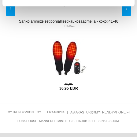
25,95
EUR
ojus -
Sähkölämmitteiset pohjalliset kaukosäätimellä - koko: 41-46
S
- musta
40,95
36,95
EUR
MYTRENDYPHONE OY
|
FI24469284
|
ASIAKASTUKI@MYTRENDYPHONE.FI
LUNA HOUSE, MANNERHEIMINTIE 12B, FIN-00100 HELSINKI - SUOMI