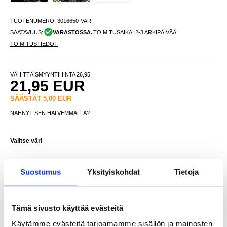
TUOTENUMERO:
3016650-VAR
SAATAVUUS:
VARASTOSSA.
TOIMITUSAIKA: 2-3 ARKIPÄIVÄÄ
TOIMITUSTIEDOT
VÄHITTÄISMYYNTIHINTA
26,95
21,95
EUR
SÄÄSTÄT
5,00
EUR
NÄHNYT SEN HALVEMMALLA?
Valitse väri
Suostumus
Yksityiskohdat
Tietoja
-
+
VAIN 2 KPL JÄLJELLÄ VARASTOSSA
Tämä sivusto käyttää evästeitä
Käytämme evästeitä tarjoamamme sisällön ja mainosten