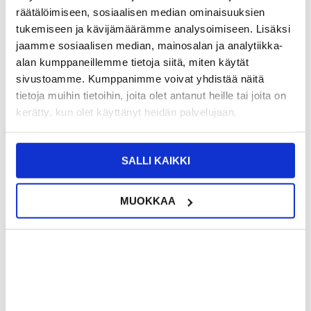
räätälöimiseen, sosiaalisen median ominaisuuksien
LIVE CHAT
KYSYMYKSIÄ?
KYSY POIS
tukemiseen ja kävijämäärämme analysoimiseen. Lisäksi
jaamme sosiaalisen median, mainosalan ja analytiikka-
alan kumppaneillemme tietoja siitä, miten käytät
Kuvaus
sivustoamme. Kumppanimme voivat yhdistää näitä
Y10 Moottoripyöräilykypärän kaiutin / Bluetooth 5.3
tietoja muihin tietoihin, joita olet antanut heille tai joita on
kypäräkuulokkeet, joissa on kaksinkertainen melunvaimennus ja
kerätty, kun olet käyttänyt heidän palvelujaan.
musiikin jakaminen
Y10-moottoripyöräkypäräkaiuttimet on suunniteltu tuottamaan
selkeää ääntä ja luotettavaa viestintää ajon aikana. Niissä on 40
mm:n grafeenikalvokaiuttimet ja edistyksellinen meluntorjunta, ja
SALLI KAIKKI
ne tarjoavat upean kuuntelukokemuksen sekä musiikille että
puheluille turvallisuudesta tinkimättä.
Grafeenikalvokaiuttimet takaavat selkeän äänen
.
MUOKKAA
Suuret 40 mm:n grafeenikalvokaiuttimet tuottavat täyteläisen
äänen, jossa on selkeät korkeat ja tasapainoiset matalat äänet.
Tämä takaa erinomaisen musiikin toiston ja ymmärrettävän
puheluäänen myös suuremmilla nopeuksilla.
Kaksinkertainen melunvaimennus puheluita varten tien päällä
Sisäänrakennettu mikrofoni, jossa on kaksinkertainen
melunvaimennus ja tuulenpitävä sieni, auttaa vähentämään tuulen
ja taustamelua. Tämä mahdollistaa selkeämmät keskustelut
ratsastuksen, kaupunkiliikenteen tai moottoritien aikana.
Bluetooth 5.3 vakaalla kahden laitteen yhteydellä