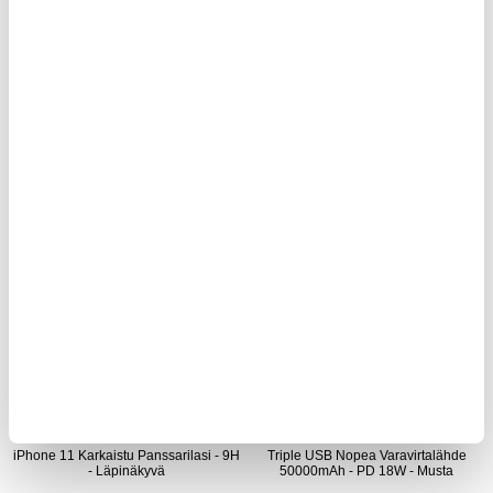
Samsung Galaxy S25 FE Smart Clear
iPad 2022/2025 Panssarilasi - 0.3mm,
View Käännä kotelo korttipaikalla
9H - Kirkas
SUOSIKKITUOTE
LISÄÄ KORIIN
20,95
EUR
16,95
EUR
VARASTOSSA
VARASTOSSA
TOIMITUSAIKA: 2-3 ARKIPÄIVÄÄ
TOIMITUSAIKA: 2-3 ARKIPÄIVÄÄ
iPhone 11 Karkaistu Panssarilasi - 9H
Triple USB Nopea Varavirtalähde
- Läpinäkyvä
50000mAh - PD 18W - Musta