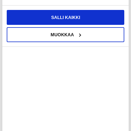
SALLI KAIKKI
MUOKKAA
SUOSIKKITUOTE
SUOSIKKITUOTE
LISÄÄ KORIIN
26,95 EUR
21,95
EUR
30,95
EUR
VARASTOSSA
VARASTOSSA
TOIMITUSAIKA: 2-3 ARKIPÄIVÄÄ
TOIMITUSAIKA: 2-3 ARKIPÄIVÄÄ
Mini-virtapankki 20000mAh - 2x USB
iPhone 16e/17e Temperoitu
Panssarilasi - 9H - Case Friendly -
Läpinäkyvä