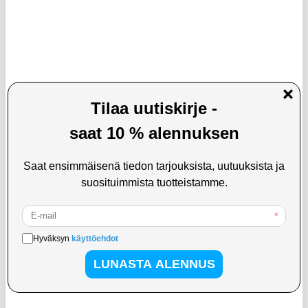
Vaihtokuulokkeet varten Bose
iPad 10.2 2019/2020/2021 360
QuietComfort 35/25/15
Pyörivä Folio-kotelo
LISÄÄ KORIIN
LISÄÄ KORIIN
13,95
EUR
16,95
EUR
VARASTOSSA
VARASTOSSA
TOIMITUSAIKA: 2-3 ARKIPÄIVÄÄ
TOIMITUSAIKA: 2-3 ARKIPÄIVÄÄ
iPhone 16/15 PanzerGlass Classic Fit
Samsung Galaxy S25 Temperoitu
Panssarilasi - 9H
Panssarilasi - 9H - Case Friendly -
Läpinäkyvä