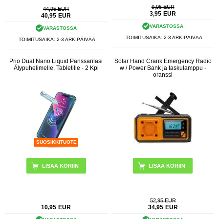
9,95 EUR
44,95 EUR
3,95
EUR
40,95
EUR
VARASTOSSA
VARASTOSSA
TOIMITUSAIKA: 2-3 ARKIPÄIVÄÄ
TOIMITUSAIKA: 2-3 ARKIPÄIVÄÄ
Prio Dual Nano Liquid Panssarilasi
Solar Hand Crank Emergency Radio
Älypuhelimelle, Tabletille - 2 Kpl
w / Power Bank ja taskulamppu -
oranssi
SUOSIKKITUOTE
52,95 EUR
10,95
EUR
34,95
EUR