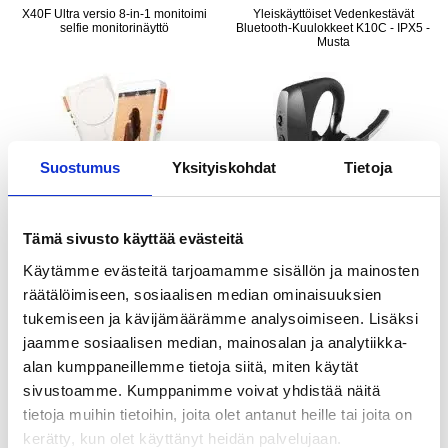
X40F Ultra versio 8-in-1 monitoimi
Yleiskäyttöiset Vedenkestävät
selfie monitorinäyttö
Bluetooth-Kuulokkeet K10C - IPX5 -
Musta
Suostumus
Yksityiskohdat
Tietoja
SUOSIKKITUOTE
LISÄÄ KORIIN
Tämä sivusto käyttää evästeitä
Käytämme evästeitä tarjoamamme sisällön ja mainosten
räätälöimiseen, sosiaalisen median ominaisuuksien
38,95 EUR
46,95 EUR
25,95
EUR
26,95
EUR
tukemiseen ja kävijämäärämme analysoimiseen. Lisäksi
VARASTOSSA
VARASTOSSA
jaamme sosiaalisen median, mainosalan ja analytiikka-
TOIMITUSAIKA: 2-3 ARKIPÄIVÄÄ
TOIMITUSAIKA: 2-3 ARKIPÄIVÄÄ
alan kumppaneillemme tietoja siitä, miten käytät
sivustoamme. Kumppanimme voivat yhdistää näitä
Carlinkit Mini Ultra CarPlay / Android
Magneettinen langaton tehopankki
tietoja muihin tietoihin, joita olet antanut heille tai joita on
Auto langaton sovitin
USB-C- ja Lightning-kaapeleilla -
10000mAh/15W
kerätty, kun olet käyttänyt heidän palvelujaan.