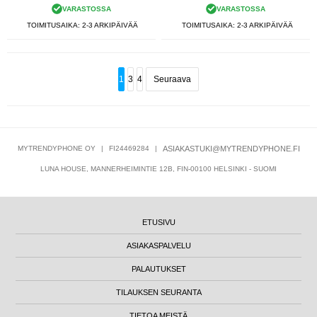
VARASTOSSA
VARASTOSSA
TOIMITUSAIKA: 2-3 ARKIPÄIVÄÄ
TOIMITUSAIKA: 2-3 ARKIPÄIVÄÄ
1
3
4
Seuraava
MYTRENDYPHONE OY
|
FI24469284
|
ASIAKASTUKI@MYTRENDYPHONE.FI
LUNA HOUSE, MANNERHEIMINTIE 12B, FIN-00100 HELSINKI - SUOMI
ETUSIVU
ASIAKASPALVELU
PALAUTUKSET
TILAUKSEN SEURANTA
TIETOA MEISTÄ