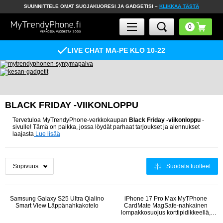
SUUNNITTELE OMAT SUOJAKUORESI JA GADGETISI –
KLIKKAA TÄSTÄ
LIVE CHAT MA-PE KLO 10-22
BLACK FRIDAY -VIIKONLOPPU
Tervetuloa MyTrendyPhone-verkkokaupan
Black Friday -viikonloppu
-
sivulle! Tämä on paikka, jossa löydät parhaat tarjoukset ja alennukset
laajasta
Lue lisää
Suodata tuotteet
Samsung Galaxy S25 Ultra Qialino
iPhone 17 Pro Max MyTPhone
Smart View Läppänahkakotelo
CardMate MagSafe-nahkainen
lompakkosuojus korttipidikkeellä,
telineellä ja 2x näytönsuojalla