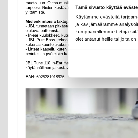
muotoiluun. Olitpa musiikin ystävä, kiireinen ammattilainen ta
Tämä sivusto käyttää eväste
tarpeesi. Niiden kestävä rakenne ja kohtuullinen hinta tekevät n
ylittämistä.
Käytämme evästeitä tarjoama
Mielenkiintoisia faktoja
ja kävijämäärämme analysoim
- JBL tunnetaan pitkästä historiastaan ääniteknologian parissa j
elokuvateattereista.
kumppaneillemme tietoja siitä
- In-ear kuulokkeet, kuten JBL Tune 110, ovat suosittuja kom
olet antanut heille tai joita o
- JBL Pure Bass -teknologia, joka löytyy näistä kuulokkeista,
kokonaiskuuntelukokemusta.
- Litteät kaapelit, kuten JBL Tune 110:ssa käytetyt, on suunni
perinteisiin pyöreisiin kaapeleihin.
JBL Tune 110 In-Ear Høretelefoner med Mikrofon tarjoaa sinul
käytännöllinen ja kestävä. Tee päivittäisestä kuuntelustasi nauti
EAN: 6925281918926