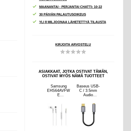
MAANANTAI - PERJANTAI CHATTI: 10-22
30 PÄIVÄN PALAUTUSOIKEUS
YLI 8 MILJOONAA LÄHETETTYÄ TILAUSTA
KIRJOITA ARVOSTELU
ASIAKKAAT, JOTKA OSTIVAT TÄMÄN,
OSTIVAT MYÖS NÄMÄ TUOTTEET
s USB-
Samsung
Samsung
Baseus USB-
Samsung
3.5mm
Tuned by
EHS64AVFW
C / 3.5mm
Tuned by
dio
AKG
E
Audio
AKG
kaapeli
Kuulokkeet
Stereokuulok
Sovitinkaapeli
Kuulokkeet
UB-
EO-
keet -
CAHUB-
EO-
0G
IG955BWE -
Valkoinen
EZ0G
IG955BWE -
Bulkki -
Bulkki -
Valkoinen
Valkoinen