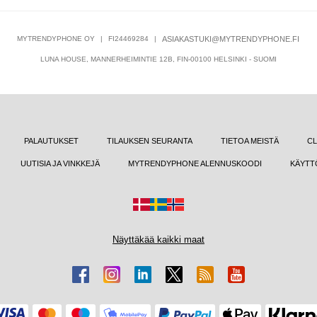
MYTRENDYPHONE OY
|
FI24469284
|
ASIAKASTUKI@MYTRENDYPHONE.FI
LUNA HOUSE, MANNERHEIMINTIE 12B, FIN-00100 HELSINKI - SUOMI
PALAUTUKSET
TILAUKSEN SEURANTA
TIETOA MEISTÄ
CL
UUTISIA JA VINKKEJÄ
MYTRENDYPHONE ALENNUSKOODI
KÄYTT
Näyttäkää kaikki maat