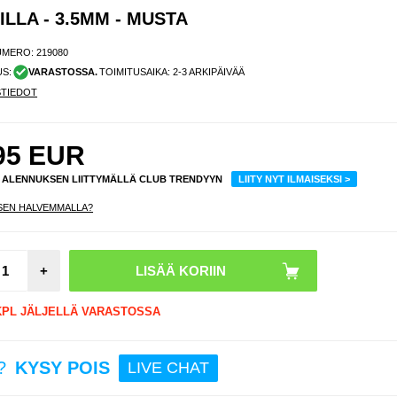
LLA - 3.5MM - MUSTA
UMERO:
219080
US:
VARASTOSSA.
TOIMITUSAIKA: 2-3 ARKIPÄIVÄÄ
STIEDOT
95
EUR
% ALENNUKSEN LIITTYMÄLLÄ CLUB TRENDYYN
LIITY NYT ILMAISEKSI >
SEN HALVEMMALLA?
Baseu
+
C / 
Au
Sovitin
 KPL JÄLJELLÄ VARASTOSSA
CAH
EZ
?
KYSY POIS
LIVE CHAT