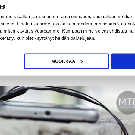
i kuntoilun harrastaja, JBL Tune 110 In-Ear Høretelefoner med Mikrofon täyttää
itä
iistä erinomaisen valinnan kaikille, jotka haluavat korkeaa laatua ilman budjet
mme sisällön ja mainosten räätälöimiseen, sosiaalisen median
iseen. Lisäksi jaamme sosiaalisen median, mainosalan ja analy
a on toimittanut äänilaitteita joihinkin maailman ikonisimmista konserttipaikoi
, miten käytät sivustoamme. Kumppanimme voivat yhdistää näitä t
paktin kokonsa ja kyvynsä ansiosta tuottaa voimakasta ääntä pienessä muodo
n kerätty, kun olet käyttänyt heidän palvelujaan.
 on kehitetty tuottamaan syvempi ja resonanssisempi basso, mikä parantaa
teltu olemaan kestävämpiä ja vähemmän alttiita sotkeutumiselle verrattuna
MUOKKAA
le paitsi upean äänikokemuksen, myös tuotteen, joka on suunniteltu olemaan
nto näillä suorituskykyisillä kuulokkeilla.