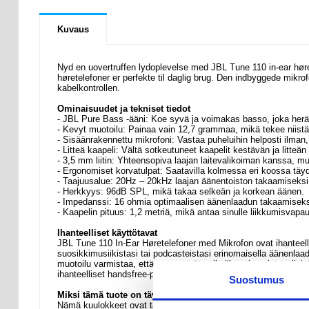
Kuvaus
Nyd en uovertruffen lydoplevelse med JBL Tune 110 in-ear høretel
høretelefoner er perfekte til daglig brug. Den indbyggede mikro
kabelkontrollen.
Ominaisuudet ja tekniset tiedot
- JBL Pure Bass -ääni: Koe syvä ja voimakas basso, joka herät
- Kevyt muotoilu: Painaa vain 12,7 grammaa, mikä tekee niist
- Sisäänrakennettu mikrofoni: Vastaa puheluihin helposti ilman, 
- Litteä kaapeli: Vältä sotkeutuneet kaapelit kestävän ja litteä
- 3,5 mm liitin: Yhteensopiva laajan laitevalikoiman kanssa, mu
- Ergonomiset korvatulpat: Saatavilla kolmessa eri koossa täy
- Taajuusalue: 20Hz – 20kHz laajan äänentoiston takaamiseksi
- Herkkyys: 96dB SPL, mikä takaa selkeän ja korkean äänen.
- Impedanssi: 16 ohmia optimaalisen äänenlaadun takaamiseks
- Kaapelin pituus: 1,2 metriä, mikä antaa sinulle liikkumisvapa
Ihanteelliset käyttötavat
JBL Tune 110 In-Ear Høretelefoner med Mikrofon ovat ihanteelliset
suosikkimusiikistasi tai podcasteistasi erinomaisella äänenlaa
muotoilu varmistaa, että ne pysyvät paikoillaan jopa intensiivis
ihanteelliset handsfree-puheluihin, mikä on kätevää, kun olet lii
Suostumus
Miksi tämä tuote on täydellinen ostos
Nämä kuulokkeet ovat täydellinen ostos, koska ne yhdistävät 