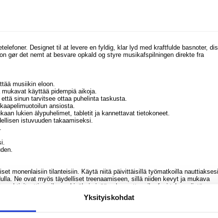
6,95
Ap
efoner. Designet til at levere en fyldig, klar lyd med kraftfulde basnoter, di
MMX6
fon gør det nemt at besvare opkald og styre musikafspilningen direkte fra
Light
3,5
Kuuloke
äsov
tää musiikin eloon.
ä mukavat käyttää pidempiä aikoja.
että sinun tarvitsee ottaa puhelinta taskusta.
n kaapelimuotoilun ansiosta.
kaan lukien älypuhelimet, tabletit ja kannettavat tietokoneet.
dellisen istuvuuden takaamiseksi.
22,95
.
i.
uden.
 monenlaisiin tilanteisiin. Käytä niitä päivittäisillä työmatkoilla nauttiakses
dulla. Ne ovat myös täydelliset treenaamiseen, sillä niiden kevyt ja mukava
ten aktiviteettien aikana. Lisäksi sisäänrakennettu mikrofoni tekee niistä
kkeellä tai multitaskaat.
Yksityiskohdat
JBL:n tunnetun äänenlaadun käytännöllisiin ominaisuuksiin ja mukavaan