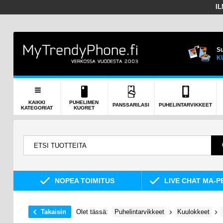
I
Su
K
KAIKKI
PUHELIMEN
PANSSARILASI
PUHELINTARVIKKEET
KATEGORIAT
KUORET
NOPEA TOIMITUS
LIVE CHAT MA-P
Takaisin
Olet tässä:
Puhelintarvikkeet
Kuulokkeet