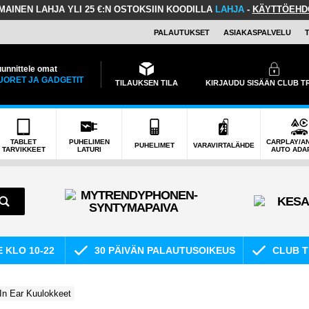
LMAINEN LAHJA
YLI 25 €:N OSTOKSIIN KOODILLA
LAHJA
-
KÄYTTÖEHD
PALAUTUKSET
ASIAKASPALVELU
unnittele omat
UORET JA GADGETIT
TILAUKSEN TILA
KIRJAUDU SISÄÄN CLUB 
TABLET
PUHELIMEN
CARPLAY/A
PUHELIMET
VARAVIRTALÄHDE
TARVIKKEET
LATURI
AUTO ADA
E KLO 10-22
30 PÄIVÄN PALAUTUSOIKEUS
CLUB T
In Ear Kuulokkeet