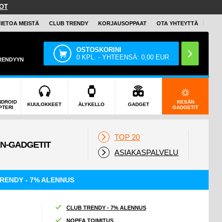
OT
TIETOA MEISTÄ
CLUB TRENDY
KORJAUSOPPAAT
OTA YHTEYTTÄ
OSTOSKORINI
0
KPL. - YHTEENSÄ:
0,00
EUR
TRENDYYN
NDROID
KESÄN
KUULOKKEET
ÄLYKELLO
GADGET
PTERI
GADGETIT
TOP 20
ASIAKASPALVELU
RENDY - 7% ALENNUS
CLUB TRENDY - 7% ALENNUS
NOPEA TOIMITUS