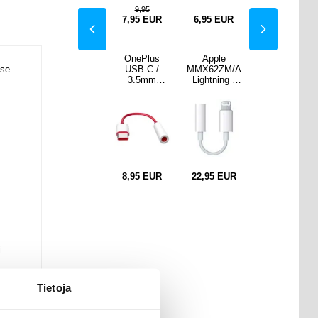
9,95
EUR
17,95
EUR
7,95
EUR
6,95
EUR
17,95
EUR
ple
TS-100
OnePlus
Apple
TS-100
sse
2ZM/A
Graffiti TWS
USB-C /
MMX62ZM/A
Graffiti TWS
ning -
Kuulokkeet
3.5mm
Lightning -
Kuulokkeet
 mm
Bluetooth 5.0
Kaapeliadapt
3,5 mm
Bluetooth 5.0
liitänt
- Musta /
eri - Bulkki -
Kuulokeliitänt
- Musta /
itin
Kulta
Punainen /
äsovitin
Kulta
Valkoinen
EUR
24,95
EUR
8,95
EUR
22,95
EUR
24,95
EUR
i
Tietoja