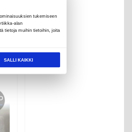
in
 ominaisuuksien tukemiseen
tiikka-alan
sta ja
ietoja muihin tietoihin, joita
ssa.
SALLI KAIKKI