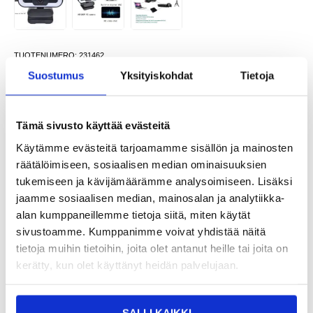
TUOTENUMERO:
231462
SAATAVUUS:
VARASTOSSA.
TOIMITUSAIKA: 2-3 ARKIPÄIVÄÄ
Suostumus
Yksityiskohdat
Tietoja
TOIMITUSTIEDOT
Tämä sivusto käyttää evästeitä
26,95
EUR
Käytämme evästeitä tarjoamamme sisällön ja mainosten
SAAT 7 % ALENNUKSEN LIITTYMÄLLÄ CLUB
LIITY NYT
räätälöimiseen, sosiaalisen median ominaisuuksien
TRENDYYN
ILMAISEKSI >
tukemiseen ja kävijämäärämme analysoimiseen. Lisäksi
NÄHNYT SEN HALVEMMALLA?
jaamme sosiaalisen median, mainosalan ja analytiikka-
alan kumppaneillemme tietoja siitä, miten käytät
sivustoamme. Kumppanimme voivat yhdistää näitä
-
+
tietoja muihin tietoihin, joita olet antanut heille tai joita on
kerätty, kun olet käyttänyt heidän palvelujaan.
VAIN 3 KPL JÄLJELLÄ VARASTOSSA
LIVE CHAT
KYSYMYKSIÄ?
KYSY POIS