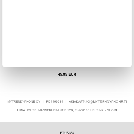
 2m -
Triple USB Nopea Varavirtalähde 50000mAh - PD 18W -
Nothing
Musta
45,95
EUR
MYTRENDYPHONE OY
|
FI24469284
|
ASIAKASTUKI@MYTRENDYPHONE.FI
LUNA HOUSE, MANNERHEIMINTIE 12B, FIN-00100 HELSINKI - SUOMI
ETUSIVU