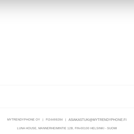
MYTRENDYPHONE OY
|
FI24469284
|
ASIAKASTUKI@MYTRENDYPHONE.FI
LUNA HOUSE, MANNERHEIMINTIE 12B, FIN-00100 HELSINKI - SUOMI