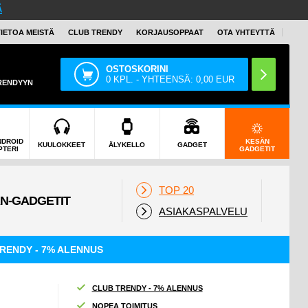
Ä
TIETOA MEISTÄ
CLUB TRENDY
KORJAUSOPPAAT
OTA YHTEYTTÄ
OSTOSKORINI
0
KPL. - YHTEENSÄ:
0,00
EUR
TRENDYYN
NDROID
KESÄN
KUULOKKEET
ÄLYKELLO
GADGET
PTERI
GADGETIT
TOP 20
ASIAKASPALVELU
RENDY - 7% ALENNUS
CLUB TRENDY - 7% ALENNUS
NOPEA TOIMITUS