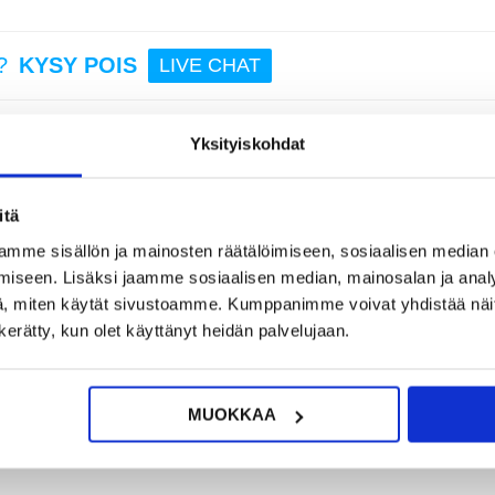
52,95
?
KYSY POIS
LIVE CHAT
Monito
Sähkök
ustyök
a - 
Yksityiskohdat
itä
dattava akku, joka kestää jopa 25 minuuttia yhdellä latauksella. Sen lisäks
mme sisällön ja mainosten räätälöimiseen, sosiaalisen median
sen veden yli jopa 30 km/h.
37,95
iseen. Lisäksi jaamme sosiaalisen median, mainosalan ja analy
, miten käytät sivustoamme. Kumppanimme voivat yhdistää näitä t
n kerätty, kun olet käyttänyt heidän palvelujaan.
MUOKKAA