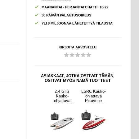
MAANANTAI - PERJANTAI CHATTI: 10-22
30 PÄIVÄN PALAUTUSOIKEUS
YLI 8 MILJOONAA LÄHETETTYÄ TILAUSTA
KIRJOITA ARVOSTELU
ASIAKKAAT, JOTKA OSTIVAT TÄMÄN,
OSTIVAT MYÖS NÄMÄ TUOTTEET
Kauko-
Mini
2,4 GHz
LSRC Kauko-
Mini
ttava
Magneettinen
Kauko-
ohjattava
Magneettinen
vene
Full HD-
ohjattava
Pikavene
Full HD-
avalla
kotivalvontak
Pikavene
Ladattavalla
kotivalvontak
olla -
amera - WiFi,
Kahdella
Paristolla -
amera - WiFi,
inen
IP - Musta
Moottorilla -
Punainen
IP - Musta
Hopea