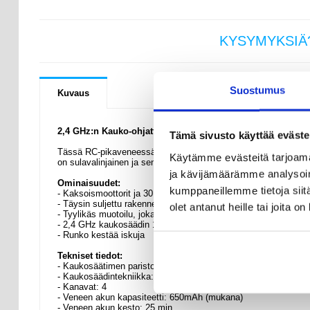
KYSYMYKSIÄ
Suostumus
Kuvaus
2,4 GHz:n Kauko-ohjattava Pikavene Kahdella Moottorilla
Tämä sivusto käyttää eväste
Tässä RC-pikaveneessä on kaksi tehokasta sähkömoottoria ja la
Käytämme evästeitä tarjoama
on sulavalinjainen ja sen kevyt runko mahdollistaa sen liukumi
ja kävijämäärämme analysoim
Ominaisuudet:
kumppaneillemme tietoja siitä
- Kaksoismoottorit ja 30 km/h huippunopeus
- Täysin suljettu rakenne, joka estää vuotoja
olet antanut heille tai joita o
- Tyylikäs muotoilu, joka leikkaa veden läpi helposti
- 2,4 GHz kaukosäädin 100 metrin kantamalla
- Runko kestää iskuja
Tekniset tiedot:
- Kaukosäätimen paristo: 2 x AA (EI mukana)
- Kaukosäädintekniikka: 2,4 GHz langaton
- Kanavat: 4
- Veneen akun kapasiteetti: 650mAh (mukana)
- Veneen akun kesto: 25 min