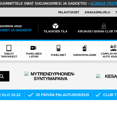
SUUNNITTELE OMAT SUOJAKUORESI JA GADGETISI –
KLIKKAA TÄST
PALAUTUKSET
ASIAKASPALVELU
unnittele omat
UORET JA GADGETIT
TILAUKSEN TILA
KIRJAUDU SISÄÄN CLUB 
TABLET
PUHELIMEN
CARPLAY/A
PUHELIMET
VARAVIRTALÄHDE
TARVIKKEET
LATURI
AUTO ADA
E KLO 10-22
30 PÄIVÄN PALAUTUSOIKEUS
CLUB T