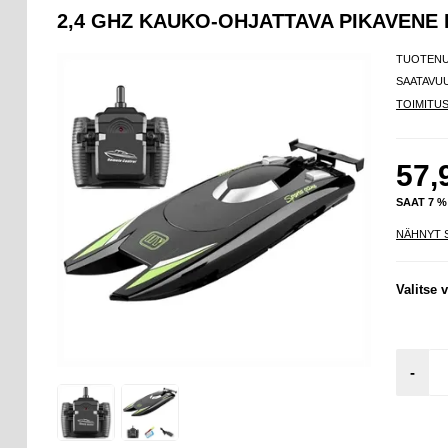
2,4 GHZ KAUKO-OHJATTAVA PIKAVENE
TUOTEN
SAATAVU
TOIMITU
57,
SAAT 7 
NÄHNYT 
Valitse v
-