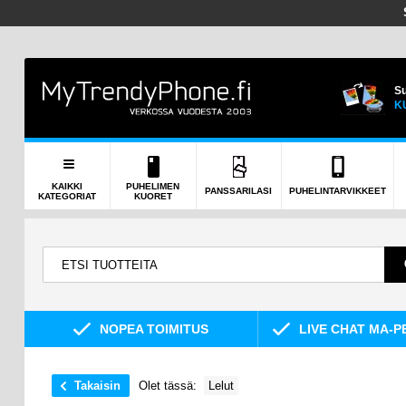
Su
K
KAIKKI
PUHELIMEN
PANSSARILASI
PUHELINTARVIKKEET
KATEGORIAT
KUORET
NOPEA TOIMITUS
LIVE CHAT MA-P
Takaisin
Olet tässä:
Lelut