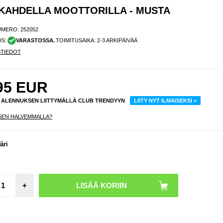
 KAHDELLA MOOTTORILLA - MUSTA
UMERO:
252052
US:
VARASTOSSA.
TOIMITUSAIKA: 2-3 ARKIPÄIVÄÄ
STIEDOT
95
EUR
% ALENNUKSEN LIITTYMÄLLÄ CLUB TRENDYYN
LIITY NYT ILMAISEKSI >
SEN HALVEMMALLA?
äri
LSRC 
ohja
Pika
Ladatt
Parist
Puna
+