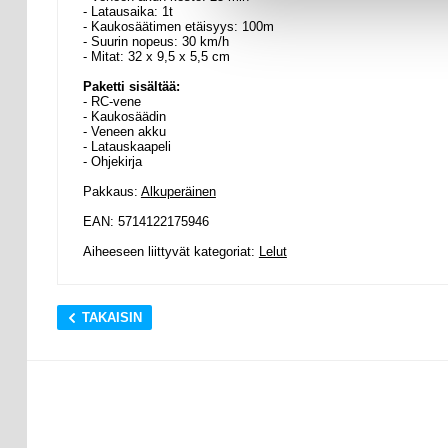
- Latausaika: 1t
- Kaukosäätimen etäisyys: 100m
- Suurin nopeus: 30 km/h
- Mitat: 32 x 9,5 x 5,5 cm
Paketti sisältää:
- RC-vene
- Kaukosäädin
- Veneen akku
- Latauskaapeli
- Ohjekirja
Pakkaus:
Alkuperäinen
EAN: 5714122175946
Aiheeseen liittyvät kategoriat:
Lelut
TAKAISIN