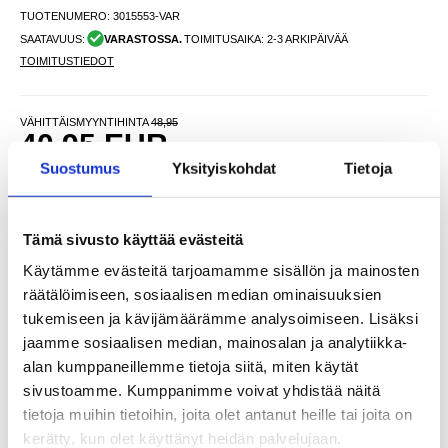
TUOTENUMERO:
3015553-VAR
SAATAVUUS:
VARASTOSSA.
TOIMITUSAIKA: 2-3 ARKIPÄIVÄÄ
TOIMITUSTIEDOT
VÄHITTÄISMYYNTIHINTA
48,95
40,95
EUR
Suostumus
Yksityiskohdat
Tietoja
SÄÄSTÄT
8,00
EUR
NÄHNYT SEN HALVEMMALLA?
Tämä sivusto käyttää evästeitä
Valitse väri
Käytämme evästeitä tarjoamamme sisällön ja mainosten
räätälöimiseen, sosiaalisen median ominaisuuksien
tukemiseen ja kävijämäärämme analysoimiseen. Lisäksi
-
+
jaamme sosiaalisen median, mainosalan ja analytiikka-
alan kumppaneillemme tietoja siitä, miten käytät
sivustoamme. Kumppanimme voivat yhdistää näitä
LIVE CHAT
KYSYMYKSIÄ?
KYSY POIS
tietoja muihin tietoihin, joita olet antanut heille tai joita on
kerätty, kun olet käyttänyt heidän palvelujaan.