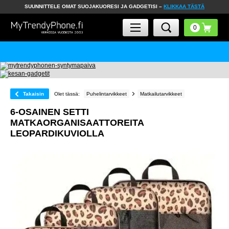
SUUNNITTELE OMAT SUOJAKUORESI JA GADGETISI –
KLIKKAA TÄSTÄ
Takaisin
Olet tässä:
Puhelintarvikkeet
Matkailutarvikkeet
6-OSAINEN SETTI
MATKAORGANISAATTOREITA
LEOPARDIKUVIOLLA