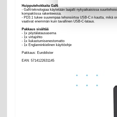
Huipputehokkaita GaN-latureita koskevia mielenkiintoisia f
- GaN-teknologiaa käytetään laajalti nykyaikaisissa suuriteho
kompaktissa rakenteessa.
- PD3.1 tukee suurempaa tehonsiirtoa USB-C:n kautta, mikä on 
vaativat enemmän kuin tavallinen USB-C-lataus.
Pakkaus sisältää
- 1x pöytälatausasema
- 1x virtajohto
- 1x liukastumisenestomatto
- 1x Englanninkielinen käyttöohje
Pakkaus: Euroblister
EAN: 5714122631145