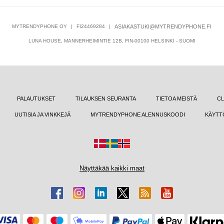
MYTRENDYPHONE OY
|
FI24469284
|
ASIAKASTUKI@MYTRENDYPHONE.FI
LUNA HOUSE, MANNERHEIMINTIE 12B, FIN-00100 HELSINKI - SUOMI
PALAUTUKSET
TILAUKSEN SEURANTA
TIETOA MEISTÄ
CL
UUTISIA JA VINKKEJÄ
MYTRENDYPHONE ALENNUSKOODI
KÄYTT
Näyttäkää kaikki maat