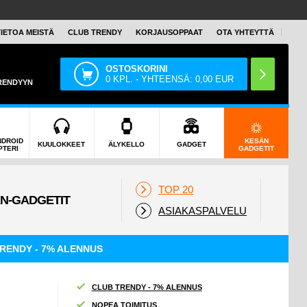
TIETOA MEISTÄ
CLUB TRENDY
KORJAUSOPPAAT
OTA YHTEYTTÄ
OSTOSKORINI
0
KPL. - YHTEENSÄ:
0,00
EUR
TRENDYYN
NDROID
KESÄN
KUULOKKEET
ÄLYKELLO
GADGET
PTERI
GADGETIT
TOP 20
ASIAKASPALVELU
RENDY - 7% ALENNUS
CLUB TRENDY - 7% ALENNUS
NOPEA TOIMITUS