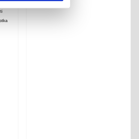
ti
jotka