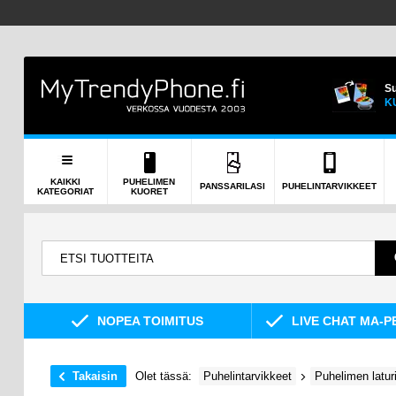
Su
K
KAIKKI
PUHELIMEN
PANSSARILASI
PUHELINTARVIKKEET
KATEGORIAT
KUORET
NOPEA TOIMITUS
LIVE CHAT MA-P
Takaisin
Olet tässä:
Puhelintarvikkeet
Puhelimen latur