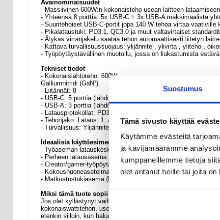
Avainominaisuudet
- Massiivinen 600W:n kokonaisteho usean laitteen lataamisee
- Yhteensä 8 porttia: 5x USB-C + 3x USB-A maksimaalista yht
- Suuritehoiset USB-C-portit jopa 140 W tehoa virtaa vaativille kan
- Pikalataustuki: PD3.1, QC3.0 ja muut valtavirtaiset standardit
- Älykäs virranjakelu säätää tehon automaattisesti liitetyn lai
- Kattava turvallisuussuojaus: ylijännite-, ylivirta-, yliteho-, o
- Työpöytäystävällinen muotoilu, jossa on liukastumista estäv
Tekniset tiedot
- Kokonaislähtöteho: 600W
Galliumnitridi (GaN³).
Suostumus
- Liitännät: 8
- USB-C: 5 porttia (lähdöt: 2x 140W, 2x 100W, 1x 30W)
- USB-A: 3 porttia (lähdöt: 3x 30W)
- Latausprotokollat: PD3.1, QC3.0 (ja muut valtavirran pikalatau
Tämä sivusto käyttää eväste
- Tehonjako: Lataus: 1: Älykäs mukautuva jakelu
- Turvallisuus: Ylijännite-, ylivirta-, yliteho-, oikosulku-, lämpöti
Käytämme evästeitä tarjoama
Ideaalisia käyttöesimerkkejä
ja kävijämäärämme analysoim
- Työaseman latauskeskitin: virtaa kannettavalle tietokoneelle (
- Perheen latausasema: yksi siisti ratkaisu useille puhelimille
kumppaneillemme tietoja siitä
- Creator/gamer-työpöytä: lataa kannettava tietokone + tabletti 
olet antanut heille tai joita o
- Kokoushuoneasetelma: pidä useat laitteet valmiina esityksiä j
- Matkustustukiasema (hotelli/toimisto): yksi laturi kaikkeen
Miksi tämä tuote sopii täydellisesti ostettavaksi
Jos olet kyllästynyt vaihtamaan kaapeleita ja metsästämään ylim
kokonaiswattitehon, useiden suuritehoisten USB-C-porttien ja äly
etenkin silloin, kun haluat ladata useita kohteita nopeasti ja t