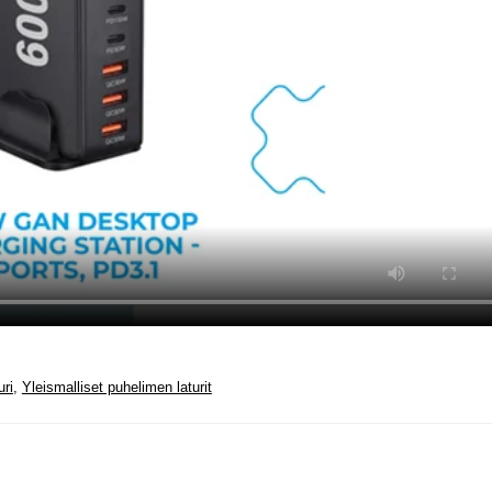
uri
,
Yleismalliset puhelimen laturit