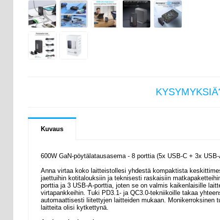
KYSYMYKSIÄ
Kuvaus
600W GaN-pöytälatausasema - 8 porttia (5x USB-C + 3x USB-A)
Anna virtaa koko laitteistollesi yhdestä kompaktista keskittim
jaettuihin kotitalouksiin ja teknisesti raskaisiin matkapaketteih
porttia ja 3 USB-A-porttia, joten se on valmis kaikenlaisille lait
virtapankkeihin. Tuki PD3.1- ja QC3.0-tekniikoille takaa yhteen
automaattisesti liitettyjen laitteiden mukaan. Monikerroksinen
laitteita olisi kytkettynä.