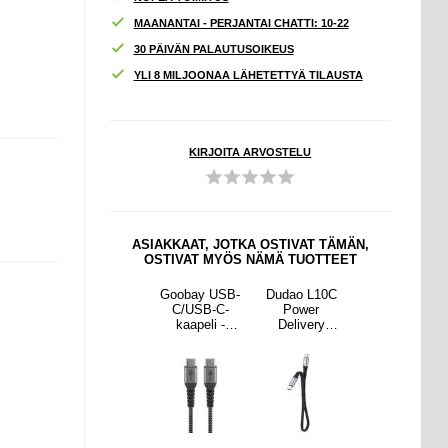
MAANANTAI - PERJANTAI CHATTI: 10-22
30 PÄIVÄN PALAUTUSOIKEUS
YLI 8 MILJOONAA LÄHETETTYÄ TILAUSTA
KIRJOITA ARVOSTELU
ASIAKKAAT, JOTKA OSTIVAT TÄMÄN,
OSTIVAT MYÖS NÄMÄ TUOTTEET
 L10C
Samsung
Goobay USB-
Dudao L10C
Samsung
wer
USB-C /
C/USB-C-
Power
USB-C /
very
USB-C-
kaapeli -
Delivery
USB-C-
-C-
kaapeli EP-
0,5m -
USB-C-
kaapeli EP-
eli -
DG977BWE -
tähtiharmaa /
kaapeli -
DG977BWE -
0W
1m -
hopea
100W
1m -
ataus,
irtotavarana -
pikalataus,
irtotavarana -
3m -
valkoinen
0.23m -
valkoinen
sta
musta