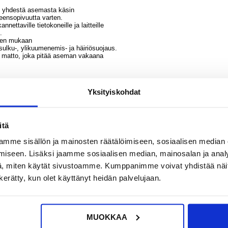
n yhdestä asemasta käsin
eensopivuutta varten.
nettaville tietokoneille ja laitteille
.
tteen mukaan
ikosulku-, ylikuumenemis- ja häiriösuojaus.
ä matto, joka pitää aseman vakaana
Yksityiskohdat
sstandardit).
itä
la- ja häiriösuojaus.
mme sisällön ja mainosten räätälöimiseen, sosiaalisen median
iseen. Lisäksi jaamme sosiaalisen median, mainosalan ja analy
jopa 140 W) ja lataa samalla puhelinta, tablettia, kuulokkeita ja virtapankkia.
 ja tableteille samassa huoneessa
, miten käytät sivustoamme. Kumppanimme voivat yhdistää näitä t
+ lisävarusteet täyttämättä jokaista seinäpistorasiaa.
n kerätty, kun olet käyttänyt heidän palvelujaan.
a pitkiä työpäiviä varten.
, vähemmän adaptereita mukaan pakattaviksi
ääräisiä pistorasioita, tämä laturi yksinkertaistaa kaiken. Erittäin suuren
MUOKKAA
kkään virranjaon yhdistelmä tekee siitä ihanteellisen nykyaikaisille laitteille 
urvallisesti samassa paikassa.