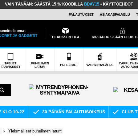
VAIN TÄNÄÄN:
SÄÄSTÄ 15 % KOODILLA
BDAY15
-
KÄYTTÖEHDOT
PALAUTUKSET
ASIAKASPALVELU
unnittele omat
UORET JA GADGETIT
TILAUKSEN TILA
KIRJAUDU SISÄÄN CLUB 
TABLET
PUHELIMEN
CARPLAY/A
PUHELIMET
VARAVIRTALÄHDE
TARVIKKEET
LATURI
AUTO ADA
E KLO 10-22
30 PÄIVÄN PALAUTUSOIKEUS
CLUB T
i
Yleismalliset puhelimen laturit