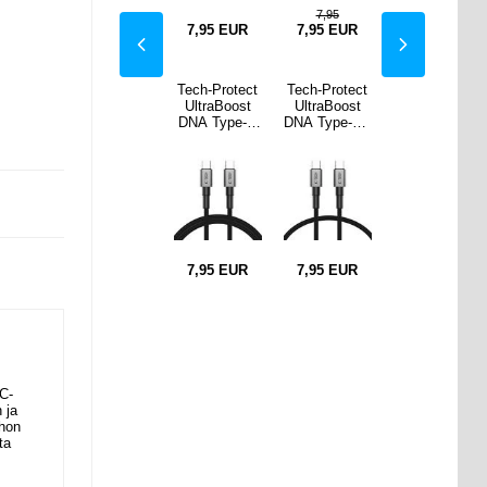
95
7,95
EUR
7,95
EUR
7,95
EUR
7,95
EUR
7,95
EUR
rotect
Baseus
Tech-Protect
Tech-Protect
Baseus
Boost
Tungsten
UltraBoost
UltraBoost
Tungsten
pe-C -
Gold USB-C /
DNA Type-C
DNA Type-C -
Gold USB-C /
i - PD
USB-C
kaapeli - PD
kaapeli - PD
USB-C
/5A,
kaapeli - 2m,
100W/5A,
100W/5A,
kaapeli - 2m,
m -
240W - Musta
100cm -
50cm -
240W - Musta
nharma
raudanharma
raudanharma
a
a
a
EUR
14,95
EUR
7,95
EUR
7,95
EUR
14,95
EUR
-C-
 ja
ehon
ta