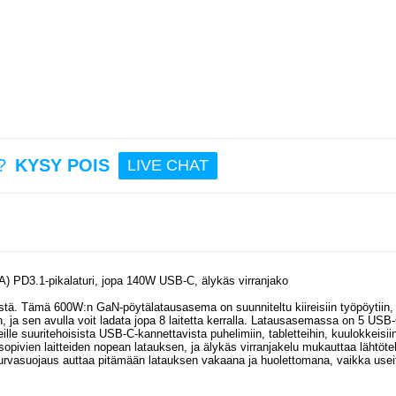
7,
7,95
Tech-P
Ultra
DNA Ty
kaapel
100W
50c
rauda
?
KYSY POIS
LIVE CHAT
7,95
 PD3.1-pikalaturi, jopa 140W USB-C, älykäs virranjako
estä. Tämä 600W:n GaN-pöytälatausasema on suunniteltu kiireisiin työpöytiin,
in, ja sen avulla voit ladata jopa 8 laitetta kerralla. Latausasemassa on 5 USB
teille suuritehoisista USB-C-kannettavista puhelimiin, tabletteihin, kuulokkeisiin
sopivien laitteiden nopean latauksen, ja älykäs virranjakelu mukauttaa lähtöt
 turvasuojaus auttaa pitämään latauksen vakaana ja huolettomana, vaikka usei