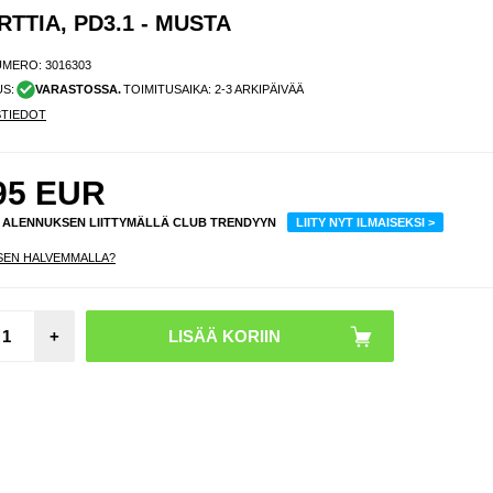
TTIA, PD3.1 - MUSTA
UMERO:
3016303
US:
VARASTOSSA.
TOIMITUSAIKA: 2-3 ARKIPÄIVÄÄ
STIEDOT
95
EUR
% ALENNUKSEN LIITTYMÄLLÄ CLUB TRENDYYN
LIITY NYT ILMAISEKSI >
SEN HALVEMMALLA?
Dudao
+
Po
Deli
USB
kaap
10
pikal
0.2
mu