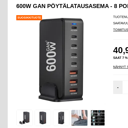
600W GAN PÖYTÄLATAUSASEMA - 8 POR
TUOTEN
SUOSIKKITUOTE
SAATAVU
TOIMITU
40,
SAAT 7 
NÄHNYT 
-