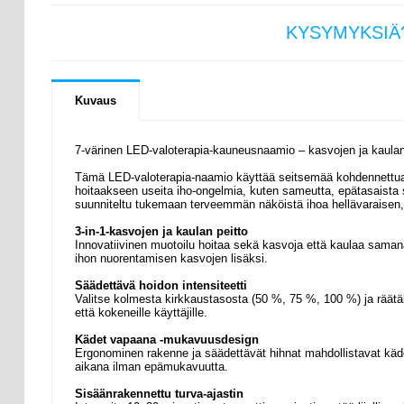
KYSYMYKSIÄ
Kuvaus
7-värinen LED-valoterapia-kauneusnaamio – kasvojen ja kaulan
Tämä LED-valoterapia-naamio käyttää seitsemää kohdennettua valo
hoitaakseen useita iho-ongelmia, kuten sameutta, epätasaista
suunniteltu tukemaan terveemmän näköistä ihoa hellävaraisen, e
3-in-1-kasvojen ja kaulan peitto
Innovatiivinen muotoilu hoitaa sekä kasvoja että kaulaa saman
Suostumus
ihon nuorentamisen kasvojen lisäksi.
Säädettävä hoidon intensiteetti
Valitse kolmesta kirkkaustasosta (50 %, 75 %, 100 %) ja räätälö
että kokeneille käyttäjille.
Tämä sivusto käyttää eväste
Kädet vapaana -mukavuusdesign
Käytämme evästeitä tarjoama
Ergonominen rakenne ja säädettävät hihnat mahdollistavat kädet 
ja kävijämäärämme analysoim
aikana ilman epämukavuutta.
kumppaneillemme tietoja siitä
Sisäänrakennettu turva-ajastin