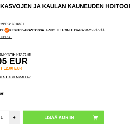
 KASVOJEN JA KAULAN KAUNEUDEN HOITOO
UMERO:
3016891
US:
KESKUSVARASTOSSA.
ARVIOITU TOIMITUSAIKA 20-25 PÄIVÄÄ
STIEDOT
ISMYYNTIHINTA
72,95
95
EUR
ÄT
12,00
EUR
SEN HALVEMMALLA?
7-vä
LE
äri
valote
naa
kasvo
kau
kaun
hoi
+