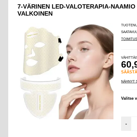
7-VÄRINEN LED-VALOTERAPIA-NAAMIO
VALKOINEN
TUOTEN
SAATAVU
TOIMITU
VÄHITTÄ
60,
SÄÄST
NÄHNYT 
Valitse v
-