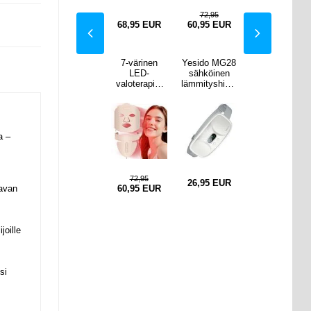
,95
107,95
72,95
107,95
EUR
82,95
EUR
68,95
EUR
60,95
EUR
82,95
EUR
o MG28
Yksivärinen
7-värinen
Yesido MG28
Yksivärinen
öinen
liimapaperi 57
LED-
sähköinen
liimapaperi 57
yshiero
25mm - 4 kpl
valoterapia-
lämmityshiero
25mm - 4 kpl
vyö
- punainen /
naamio
ntavyö
- punainen /
alle ja
oranssi /
kasvojen ja
alavatsalle ja
oranssi /
ölle -
sininen /
kaulan
vyötärölle -
sininen /
oinen
vihreä
kauneuden
valkoinen
vihreä
hoitoon –
a –
vaaleanpunai
nen
10,95
72,95
10,95
EUR
26,95
EUR
tavan
7,95
EUR
60,95
EUR
7,95
EUR
Tietoja
joille
 ominaisuuksien tukemiseen
si
tiikka-alan
ietoja muihin tietoihin, joita