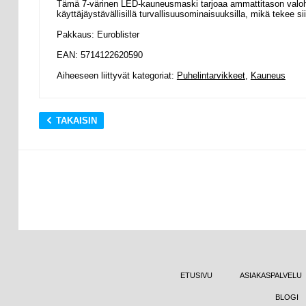
Tämä 7-värinen LED-kauneusmaski tarjoaa ammattitason valoho
käyttäjäystävällisillä turvallisuusominaisuuksilla, mikä tekee s
Pakkaus: Euroblister
EAN: 5714122620590
Aiheeseen liittyvät kategoriat:
Puhelintarvikkeet
,
Kauneus
TAKAISIN
ETUSIVU
ASIAKASPALVELU
BLOGI