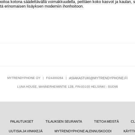
itoa kotona säädettävällä voimakkuudella, peittäen koko kasvot ja kaulan, 
iitä erinomaisen lisäyksen moderniin ihonhoitoon.
MYTRENDYPHONE OY
|
FI24469284
|
ASIAKASTUKI@MYTRENDYPHONE.FI
LUNA HOUSE, MANNERHEIMINTIE 12B, FIN-00100 HELSINKI - SUOMI
PALAUTUKSET
TILAUKSEN SEURANTA
TIETOA MEISTÄ
CL
UUTISIA JA VINKKEJÄ
MYTRENDYPHONE ALENNUSKOODI
KÄYTT