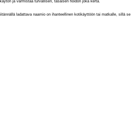
 käytön ja varmistaa turvallisen, tasaisen hoidon joka kerta.
n kerätty, kun olet käyttänyt heidän palvelujaan.
itännällä ladattava naamio on ihanteellinen kotikäyttöön tai matkalle, sillä se
MUOKKAA