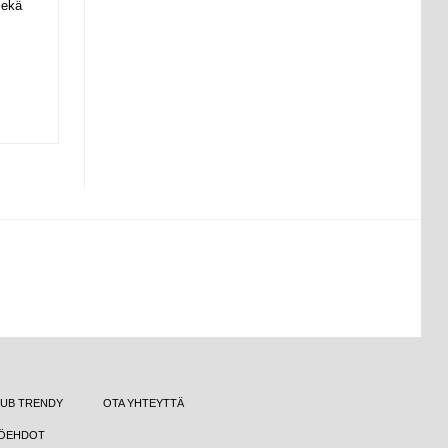
sekä
UB TRENDY
OTA YHTEYTTÄ
ÖEHDOT