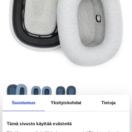
Suostumus
Yksityiskohdat
Tietoja
TUOTENUMERO:
252137-VAR
SAATAVUUS:
VARASTOSSA.
TOIMITUSAIKA: 2-3 ARKIPÄIVÄÄ
Tämä sivusto käyttää evästeitä
TOIMITUSTIEDOT