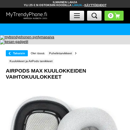
ILMAINEN LAHJA
YLI 25 €:N OSTOKSIIN KOODILLA
LAHJA
-
KÄYTTÖEHDOT
Takaisin
Olet tässä:
Puhelintarvikkeet
Kuulokkeet ja AirPods tarvikkeet
AIRPODS MAX KUULOKKEIDEN
VAIHTOKUULOKKEET