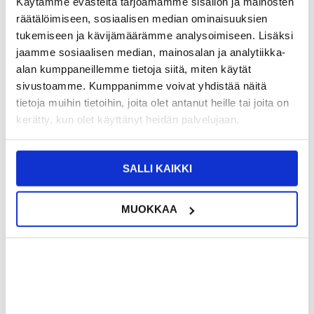
Käytämme evästeitä tarjoamamme sisällön ja mainosten
räätälöimiseen, sosiaalisen median ominaisuuksien
VÄHITTÄISMYYNTIHINTA
22,95
tukemiseen ja kävijämäärämme analysoimiseen. Lisäksi
17,95
EUR
jaamme sosiaalisen median, mainosalan ja analytiikka-
SÄÄSTÄT
5,00
EUR
alan kumppaneillemme tietoja siitä, miten käytät
NÄHNYT SEN HALVEMMALLA?
sivustoamme. Kumppanimme voivat yhdistää näitä
tietoja muihin tietoihin, joita olet antanut heille tai joita on
kerätty, kun olet käyttänyt heidän palvelujaan.
Valitse väri
SALLI KAIKKI
-
+
MUOKKAA
LIVE CHAT
KYSYMYKSIÄ?
KYSY POIS
Kuvaus