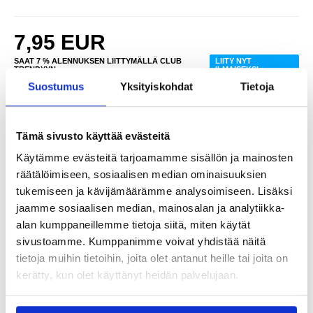
7,95
EUR
SAAT 7 % ALENNUKSEN LIITTYMÄLLÄ CLUB
LIITY NYT
TRENDYYN
ILMAISEKSI >
Suostumus
Yksityiskohdat
Tietoja
NÄHNYT SEN HALVEMMALLA?
Tämä sivusto käyttää evästeitä
-
+
Käytämme evästeitä tarjoamamme sisällön ja mainosten
räätälöimiseen, sosiaalisen median ominaisuuksien
tukemiseen ja kävijämäärämme analysoimiseen. Lisäksi
LIVE CHAT
KYSYMYKSIÄ?
KYSY POIS
jaamme sosiaalisen median, mainosalan ja analytiikka-
alan kumppaneillemme tietoja siitä, miten käytät
sivustoamme. Kumppanimme voivat yhdistää näitä
Kuvaus
tietoja muihin tietoihin, joita olet antanut heille tai joita on
Matte Surface TPU Phone Case Shell -puhelinkotelolla iPhone
kerätty, kun olet käyttänyt heidän palvelujaan.
2019 5,8 tuumalle saat paitsi tyylikkään ja modernin kuoren myös
luotettavan suojan laitteellesi. Suojaa iPhonesi tyylikkäästi ja nauti
laadukkaan kotelon eduista, jotka on suunniteltu kestämään.