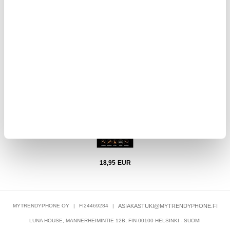
9,95
EUR
rt
PanzerGlass iPhone 11 Pro Panssarilasi - 9H - Läpinäkyvä
iP
18,95
EUR
MYTRENDYPHONE OY
|
FI24469284
|
ASIAKASTUKI@MYTRENDYPHONE.FI
LUNA HOUSE, MANNERHEIMINTIE 12B, FIN-00100 HELSINKI - SUOMI