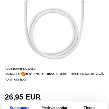
TUOTENUMERO:
100614
SAATAVUUS:
KESKUSVARASTOSSA.
ARVIOITU TOIMITUSAIKA 5-10 PÄIVÄÄ
TOIMITUSTIEDOT
26,95
EUR
SAAT 7 % ALENNUKSEN LIITTYMÄLLÄ CLUB
LIITY NYT
TRENDYYN
ILMAISEKSI >
Suostumus
Yksityiskohdat
Tietoja