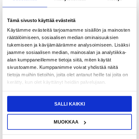
NÄHNYT SEN HALVEMMALLA?
Tämä sivusto käyttää evästeitä
-
+
Käytämme evästeitä tarjoamamme sisällön ja mainosten
räätälöimiseen, sosiaalisen median ominaisuuksien
tukemiseen ja kävijämäärämme analysoimiseen. Lisäksi
LIVE CHAT
KYSYMYKSIÄ?
KYSY POIS
jaamme sosiaalisen median, mainosalan ja analytiikka-
alan kumppaneillemme tietoja siitä, miten käytät
sivustoamme. Kumppanimme voivat yhdistää näitä
Kuvaus
tietoja muihin tietoihin, joita olet antanut heille tai joita on
kerätty, kun olet käyttänyt heidän palvelujaan.
Tällä 0,5m pituisella alkuperäisellä Applen Lightning johdolla voit
ladataja synkronoida laitteesi. Voit liittää sen mihin tahansa USB-
yhteensopivaan kannettavaan tietokoneeseen.
SALLI KAIKKI
Ominaisuudet:
- Apple Lightning-USB 2.0 -johto
- Kaksipuolinen Lightning- liitin
- Voit käyttää sitä ladataksesi tai synkronoidaksesi laitteesi
MUOKKAA
- Kaapelin pituus on 0,5m
- Soveltuu Applen laitteille joissa on Lightning- liitäntä
Tämä tuote on yhteensopiva:
iPhone 14 Pro Max, iPhone 14 Pro,