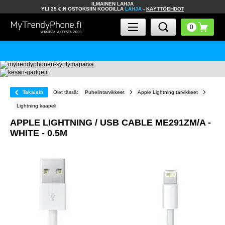
ILMAINEN LAHJA
YLI 25 €:N OSTOKSIIN KOODILLA
LAHJA
-
KÄYTTÖEHDOT
Takaisin
Olet tässä:
Puhelintarvikkeet
Apple Lightning tarvikkeet
Lightning kaapeli
APPLE LIGHTNING / USB CABLE ME291ZM/A -
WHITE - 0.5M