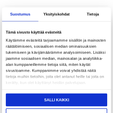
9,95
EUR
Suostumus
Yksityiskohdat
Tietoja
SAAT 7 % ALENNUKSEN LIITTYMÄLLÄ CLUB
LIITY NYT
TRENDYYN
ILMAISEKSI >
Tämä sivusto käyttää evästeitä
NÄHNYT SEN HALVEMMALLA?
Käytämme evästeitä tarjoamamme sisällön ja mainosten
räätälöimiseen, sosiaalisen median ominaisuuksien
Valitse koko
tukemiseen ja kävijämäärämme analysoimiseen. Lisäksi
jaamme sosiaalisen median, mainosalan ja analytiikka-
alan kumppaneillemme tietoja siitä, miten käytät
-
+
sivustoamme. Kumppanimme voivat yhdistää näitä
tietoja muihin tietoihin, joita olet antanut heille tai joita on
kerätty, kun olet käyttänyt heidän palvelujaan.
LIVE CHAT
KYSYMYKSIÄ?
KYSY POIS
SALLI KAIKKI
Kuvaus