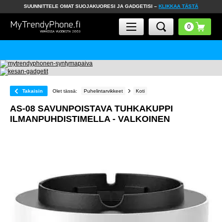
SUUNNITTELE OMAT SUOJAKUORESI JA GADGETISI –
KLIKKAA TÄSTÄ
Takaisin
Olet tässä:
Puhelintarvikkeet
Koti
AS-08 SAVUNPOISTAVA TUHKAKUPPI
ILMANPUHDISTIMELLA - VALKOINEN