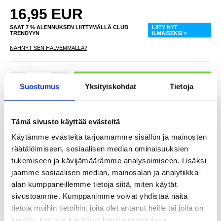
16,95
EUR
SAAT 7 % ALENNUKSEN LIITTYMÄLLÄ CLUB
LIITY NYT
TRENDYYN
ILMAISEKSI >
NÄHNYT SEN HALVEMMALLA?
-
+
Suostumus
Yksityiskohdat
Tietoja
LIVE CHAT
KYSYMYKSIÄ?
KYSY POIS
Tämä sivusto käyttää evästeitä
Käytämme evästeitä tarjoamamme sisällön ja mainosten
räätälöimiseen, sosiaalisen median ominaisuuksien
Kuvaus
tukemiseen ja kävijämäärämme analysoimiseen. Lisäksi
jaamme sosiaalisen median, mainosalan ja analytiikka-
AS-08 Savunpoistoilmanpuhdistin Tuhkakuppi - Paristokäyttöinen
alan kumppaneillemme tietoja siitä, miten käytät
pöytämallinen savua imevä tuhkakuppi komposiittisuodattimella
sivustoamme. Kumppanimme voivat yhdistää näitä
Vähennä savua ja epämiellyttäviä hajuja tilassasi AS-08-
ilmanpuhdistus-tuhkakupilla. Tämä kompakti laite on suunniteltu
tietoja muihin tietoihin, joita olet antanut heille tai joita on
kotitoimistoihin, olohuoneisiin, parvekkeille ja tupakointialueille. Se
imee savua useista suunnista ja suodattaa sen sisäisten
kerätty, kun olet käyttänyt heidän palvelujaan.