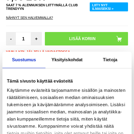
SAAT 7 % ALENNUKSEN LIITTYMÄLLÄ CLUB
LIITY NYT
TRENDYYN
ILMAISEKSI >
NÄHNYT SEN HALVEMMALLA?
-
+
VAIN 1 KPL JÄLJELLÄ VARASTOSSA
Suostumus
Yksityiskohdat
Tietoja
LIVE CHAT
KYSYMYKSIÄ?
KYSY POIS
Tämä sivusto käyttää evästeitä
Käytämme evästeitä tarjoamamme sisällön ja mainosten
Arvostelut
Kuvaus
räätälöimiseen, sosiaalisen median ominaisuuksien
tukemiseen ja kävijämäärämme analysoimiseen. Lisäksi
Tämä monipuolinen ja luotettava jatkojohto on täydellinen
älypuhelimien, tablettien, kannettavien tietokoneiden tai muiden
jaamme sosiaalisen median, mainosalan ja analytiikka-
3,5mm liitännällä varustettujen laitteiden yhdistämiseen kaiuttimiin,
autostereoihin tai kuulokkeisiin... 1 metrin pituudella saat
alan kumppaneillemme tietoja siitä, miten käytät
tarvitsemasi joustavuuden tinkimättä äänenlaadusta.
sivustoamme. Kumppanimme voivat yhdistää näitä
Ominaisuudet ja tekniset tiedot
tietoja muihin tietoihin, joita olet antanut heille tai joita on