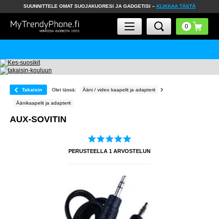
SUUNNITTELE OMAT SUOJAKUORESI JA GADGETISI –
KLIKKAA TÄSTÄ
Takaisin
Olet tässä:
Ääni / video kaapelit ja adapterit
Äänikaapelit ja adapterit
AUX-SOVITIN
PERUSTEELLA
1
ARVOSTELUN