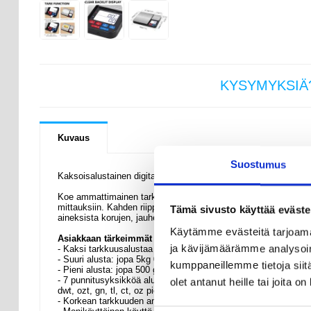
KYSYMYKSIÄ
Kuvaus
Suostumus
Kaksoisalustainen digitaalinen keittiövaaka - 5kg / 0.01g kork
Koe ammattimainen tarkkuus ja monipuolisuus kaksitasoisella dig
mittauksiin. Kahden riippumattoman punnitusalustan - yhden su
Tämä sivusto käyttää eväste
aineksista korujen, jauheiden tai mausteiden punnitsemiseen.
Käytämme evästeitä tarjoama
Asiakkaan tärkeimmät ominaisuudet
ja kävijämäärämme analysoim
- Kaksi tarkkuusalustaa - Varustettu kahdella erillisellä punnitus
- Suuri alusta: jopa 5kg 0,1 g:n tarkkuudella, ihanteellinen elintar
kumppaneillemme tietoja siitä
- Pieni alusta: jopa 500 g 0.01g:n tarkkuudella, täydellinen koruil
- 7 punnitusyksikköä alustaa kohden - Vaihda grammaa (g), kilogra
olet antanut heille tai joita o
dwt, ozt, gn, tl, ct, oz pienellä alustalla täydellistä joustavuutta
- Korkean tarkkuuden anturit - Kehittyneet kuorma-anturit takaa