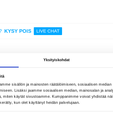
26,95
Mes
IR
Digita
?
KYSY POIS
LIVE CHAT
Lämpöm
LCD-nä
Yksityiskohdat
25
ean tarkkuuden ruoka, korut ja leivonta punnitusvaaka
22,95
itaalisella keittiövaakalla, joka on suunniteltu sekä raskaisiin että herkkiin
uren ja yhden mikrotarkkuuden - ansiosta tämä vaaka sopii kaikkeen leivonta
itä
mme sisällön ja mainosten räätälöimiseen, sosiaalisen median
iseen. Lisäksi jaamme sosiaalisen median, mainosalan ja analy
alustalla.
vikkeille, nesteille ja leivonta-aineille.
, miten käytät sivustoamme. Kumppanimme voivat yhdistää näitä t
le, mausteille ja hienoille jauheille.
mmaa (kg), millilitraa (ml), maitomiljoonaa, tl, fl:oz, lb:oz suurella alustalla
n kerätty, kun olet käyttänyt heidän palvelujaan.
 varten.
vat nopeat, johdonmukaiset ja erittäin tarkat lukemat molemmilla alustoilla.