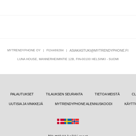
MYTRENDYPHONE OY
|
FI24469284
|
ASIAKASTUKI@MYTRENDYPHONE.FI
LUNA HOUSE, MANNERHEIMINTIE 12B, FIN-00100 HELSINKI - SUOMI
PALAUTUKSET
TILAUKSEN SEURANTA
TIETOA MEISTÄ
CL
UUTISIA JA VINKKEJÄ
MYTRENDYPHONE ALENNUSKOODI
KÄYTT