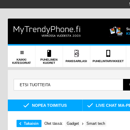
Su
K
KAIKKI
PUHELIMEN
PANSSARILASI
PUHELINTARVIKKEET
KATEGORIAT
KUORET
NOPEA TOIMITUS
LIVE CHAT MA-P
Takaisin
Olet tässä:
Gadget
Smart tech