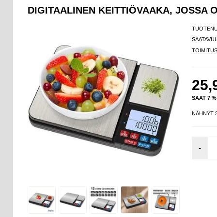
DIGITAALINEN KEITTIÖVAAKA, JOSSA O
TUOTEN
SAATAVU
TOIMITU
25,
SAAT 7 
NÄHNYT 
-