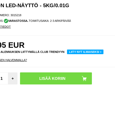
N LED-NÄYTTÖ - 5KG/0.01G
UMERO:
3015218
US:
VARASTOSSA.
TOIMITUSAIKA: 2-3 ARKIPÄIVÄÄ
STIEDOT
95
EUR
% ALENNUKSEN LIITTYMÄLLÄ CLUB TRENDYYN
LIITY NYT ILMAISEKSI >
SEN HALVEMMALLA?
Ap
+
Light
US
Kaa
MKQ4
- 2
Valk