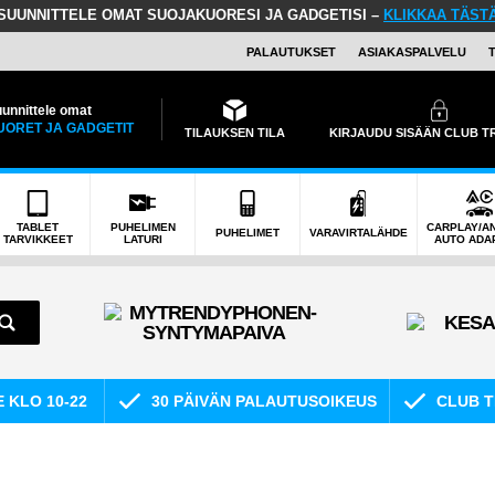
SUUNNITTELE OMAT SUOJAKUORESI JA GADGETISI –
KLIKKAA TÄST
PALAUTUKSET
ASIAKASPALVELU
unnittele omat
UORET JA GADGETIT
TILAUKSEN TILA
KIRJAUDU SISÄÄN CLUB 
TABLET
PUHELIMEN
CARPLAY/A
PUHELIMET
VARAVIRTALÄHDE
TARVIKKEET
LATURI
AUTO ADA
E KLO 10-22
30 PÄIVÄN PALAUTUSOIKEUS
CLUB T