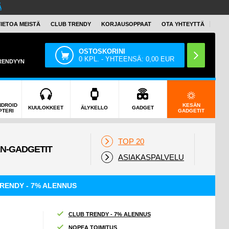
Ä
TIETOA MEISTÄ
CLUB TRENDY
KORJAUSOPPAAT
OTA YHTEYTTÄ
OSTOSKORINI
0
KPL. - YHTEENSÄ:
0,00
EUR
TRENDYYN
NDROID
KESÄN
KUULOKKEET
ÄLYKELLO
GADGET
PTERI
GADGETIT
TOP 20
ASIAKASPALVELU
RENDY - 7% ALENNUS
CLUB TRENDY - 7% ALENNUS
NOPEA TOIMITUS