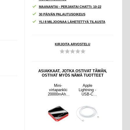
MAANANTAI - PERJANTAI CHATTI: 10-22
30 PÄIVÄN PALAUTUSOIKEUS
YLI 8 MILJOONAA LÄHETETTYÄ TILAUSTA
KIRJOITA ARVOSTELU
ASIAKKAAT, JOTKA OSTIVAT TÄMÄN,
OSTIVAT MYÖS NÄMÄ TUOTTEET
ple
Samsung
Mini-
Apple
Samsung
ning -
Galaxy S25
virtapankki
Lightning -
Galaxy S25
B-C
FE Smart
20000mAh -
USB-C
FE Smart
peli
Clear View
2x USB -
Kaapeli
Clear View
2ZM/A
Käännä
punainen
MKQ42ZM/A
Käännä
m -
kotelo
- 2m -
kotelo
oinen
korttipaikka -
Valkoinen
korttipaikka -
harmaa
harmaa
violetti
violetti