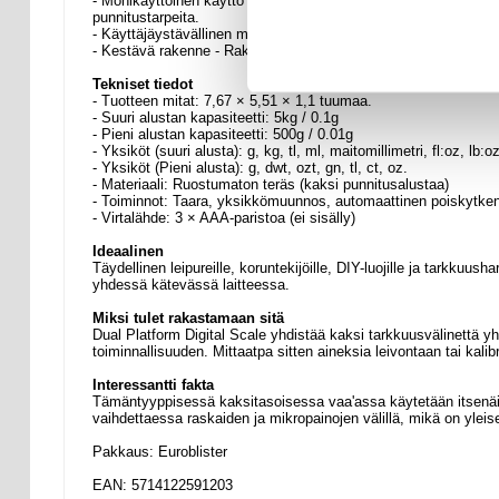
- Monikäyttöinen käyttö - Ihanteellinen keittiöön, laboratorioon
punnitustarpeita.
- Käyttäjäystävällinen muotoilu - Sisältää taaraustoiminnon, s
- Kestävä rakenne - Rakennettu ruostumattomasta teräksestä val
Tekniset tiedot
- Tuotteen mitat: 7,67 × 5,51 × 1,1 tuumaa.
- Suuri alustan kapasiteetti: 5kg / 0.1g
- Pieni alustan kapasiteetti: 500g / 0.01g
- Yksiköt (suuri alusta): g, kg, tl, ml, maitomillimetri, fl:oz, lb:oz
- Yksiköt (Pieni alusta): g, dwt, ozt, gn, tl, ct, oz.
- Materiaali: Ruostumaton teräs (kaksi punnitusalustaa)
- Toiminnot: Taara, yksikkömuunnos, automaattinen poiskytke
- Virtalähde: 3 × AAA-paristoa (ei sisälly)
Ideaalinen
Täydellinen leipureille, koruntekijöille, DIY-luojille ja tarkkuush
yhdessä kätevässä laitteessa.
Miksi tulet rakastamaan sitä
Dual Platform Digital Scale yhdistää kaksi tarkkuusvälinettä yh
toiminnallisuuden. Mittaatpa sitten aineksia leivontaan tai kalibr
Interessantti fakta
Tämäntyyppisessä kaksitasoisessa vaa'assa käytetään itsenäis
vaihdettaessa raskaiden ja mikropainojen välillä, mikä on yleise
Pakkaus: Euroblister
EAN: 5714122591203