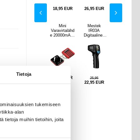
EUR
18,95
EUR
18,95
EUR
26,95
EUR
18,95
EUR
tek
Amazon
Mini
Mestek
Amazon
03A
Kindle
Varavirtalähd
IR03A
Kindle
alinen
Paperwhite
e 20000mAh -
Digitaalinen
Paperwhite
ittari
(2025)
2x USB,
Lämpömittari
(2025)
ytöllä
Näytönsuoja -
Lightning,
LCD-näytöllä
Näytönsuoja -
Läpinäkyvä
USB-C,
Läpinäkyvä
MicroUSB -
Punainen
Tietoja
18,95
EUR
,95
10,95
25,95
10,95
EUR
7,95
EUR
22,95
EUR
7,95
EUR
-
 ominaisuuksien tukemiseen
tiikka-alan
ietoja muihin tietoihin, joita
 ja g,