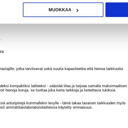
, korujen valmistukseen ja kosmetiikan formulointiin, tukee monenlaisia
elkeän digitaalinäytön ja automaattisen sammutuksen virran säästämiseksi.
MUOKKAA
mistetuilla punnituslevyillä helppoa puhdistusta ja pitkäaikaista käyttöä var
.
ntä
arrastajille, jotka tarvitsevat sekä suurta kapasiteettia että hienoa tarkkuutta
deksi kompaktiksi laitteeksi - säästää tilaa ja tarjoaa samalla maksimaalisen
oit hienoja koruja, se tuottaa joka kerta tarkkoja ja luotettavia tuloksia.
iä anturipiirejä kummallekin levylle - tämä takaa tasaisen tarkkuuden myös
sti ammattilaislaboratoriolaitteissa käytetty ominaisuus.