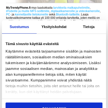
MyTrendyPhone.fi
myy laadukkaita
tarvikkeita matkapuhelimille
,
iPodeille ja muille MP3-soittimille
,
digitaalikameroille ja videokameroille
,
PC-
ja
kannettaville tietokoneille
sekä
Bluetooth-laitteille
. Laaja
tuotevalikoimamme kattaa yli 100 000 erilaista tarviketta, joten meillä on
erittäin vahva asema mobiilimarkkinoilla. MyTrendyPhonella on nykyisin
tuotevarastot seuraavissa maissa: Tanska, Ruotsi, Norja, Suomi, Saksa,
Suostumus
Yksityiskohdat
Tietoja
Alankomaat, Espanja, Italia, Ranska, Iso-Britannia, Itävalta, Puola ja
Portugali.
Voimme täyttää kaiken kokoiset tilaukset aina pienistä määristä
suurtilauksiin, ja haluamme aina antaa asiakkaillemme henkilökohtaista
Tämä sivusto käyttää evästeitä
palvelua.
Käytämme evästeitä tarjoamamme sisällön ja mainosten
MYTRENDYPHONEN HISTORIA
räätälöimiseen, sosiaalisen median ominaisuuksien
MyTrendyPhone perustettiin vuonna 2003 ja siitä lähtien yritys on
tukemiseen ja kävijämäärämme analysoimiseen. Lisäksi
kasvanut yhdeksi suurimmista mobiilitarvikkeita myyvistä
verkkokaupoista. Olemme laajentaneet tuotevalikoimaamme kattamaan
jaamme sosiaalisen median, mainosalan ja analytiikka-
seuraavanlaisia tuotteita: matkapuhelimet, musiikkisoittimet, pelikonsolit,
alan kumppaneillemme tietoja siitä, miten käytät
iPadit, kannettavien tietokoneiden tarvikkeet jne. Meillä on 300
työntekijää Euroopassa ja tällä hetkellä 17 verkkokauppaa eri maissa.
sivustoamme. Kumppanimme voivat yhdistää näitä
tietoja muihin tietoihin, joita olet antanut heille tai joita on
HINTA- JA TYYTYVÄISYYSTAKUU
kerätty, kun olet käyttänyt heidän palvelujaan.
MyTrendyPhone takaa, että saat markkinoiden edullisimmat hinnat.
Pitääksemme asiakkaamme tyytyväisinä, tarjoamme hinta- ja
tyytyväisyystakuun, kun asioit verkkokaupassamme. Jos löydät saman
tuotteen halvemmalla 30 päivän sisällä ostohetkestä, hyvitämme sinulle