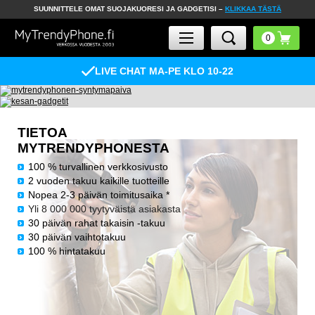
SUUNNITTELE OMAT SUOJAKUORESI JA GADGETISI –
KLIKKAA TÄSTÄ
LIVE CHAT MA-PE KLO 10-22
TIETOA
MYTRENDYPHONESTA
100 % turvallinen verkkosivusto
2 vuoden takuu kaikille tuotteille
Nopea 2-3 päivän toimitusaika *
Yli 8 000 000 tyytyväistä asiakasta
30 päivän rahat takaisin -takuu
30 päivän vaihtotakuu
100 % hintatakuu