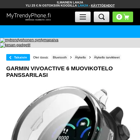
ILMAINEN LAHJA
YLI 25 €:N OSTOKSIIN KOODILLA
LAHJA
-
KÄYTTÖEHDOT
Takaisin
Olet tässä:
Bluetooth
Älykello
Älykello tarvikkeet
GARMIN VIVOACTIVE 6 MUOVIKOTELO
PANSSARILASI