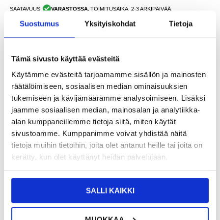
SAATAVUUS:
VARASTOSSA.
TOIMITUSAIKA: 2-3 ARKIPÄIVÄÄ
TOIMITUSTIEDOT
Suostumus
Yksityiskohdat
Tietoja
9,95
EUR
Tämä sivusto käyttää evästeitä
SAAT 7 % ALENNUKSEN LIITTYMÄLLÄ CLUB
LIITY NYT
Käytämme evästeitä tarjoamamme sisällön ja mainosten
TRENDYYN
ILMAISEKSI >
räätälöimiseen, sosiaalisen median ominaisuuksien
NÄHNYT SEN HALVEMMALLA?
tukemiseen ja kävijämäärämme analysoimiseen. Lisäksi
jaamme sosiaalisen median, mainosalan ja analytiikka-
Valitse väri
alan kumppaneillemme tietoja siitä, miten käytät
sivustoamme. Kumppanimme voivat yhdistää näitä
tietoja muihin tietoihin, joita olet antanut heille tai joita on
-
+
kerätty, kun olet käyttänyt heidän palvelujaan.
VAIN 4 KPL JÄLJELLÄ VARASTOSSA
SALLI KAIKKI
LIVE CHAT
KYSYMYKSIÄ?
KYSY POIS
MUOKKAA