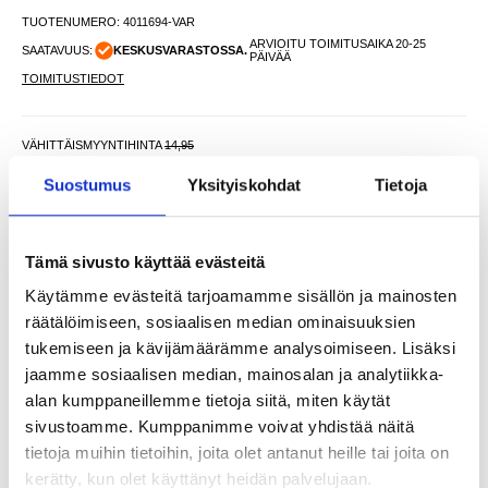
TUOTENUMERO:
4011694-VAR
ARVIOITU TOIMITUSAIKA 20-25
SAATAVUUS:
KESKUSVARASTOSSA.
PÄIVÄÄ
TOIMITUSTIEDOT
VÄHITTÄISMYYNTIHINTA
14,95
13,95
EUR
Suostumus
Yksityiskohdat
Tietoja
SÄÄSTÄT
1,00
EUR
NÄHNYT SEN HALVEMMALLA?
Tämä sivusto käyttää evästeitä
Valitse väri
Käytämme evästeitä tarjoamamme sisällön ja mainosten
räätälöimiseen, sosiaalisen median ominaisuuksien
tukemiseen ja kävijämäärämme analysoimiseen. Lisäksi
-
+
jaamme sosiaalisen median, mainosalan ja analytiikka-
alan kumppaneillemme tietoja siitä, miten käytät
sivustoamme. Kumppanimme voivat yhdistää näitä
tietoja muihin tietoihin, joita olet antanut heille tai joita on
LIVE CHAT
KYSYMYKSIÄ?
KYSY POIS
kerätty, kun olet käyttänyt heidän palvelujaan.