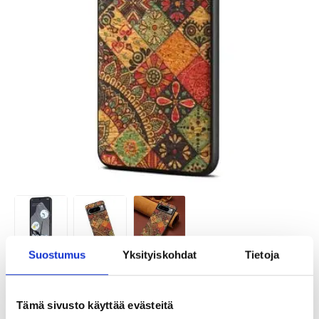
Suostumus
Yksityiskohdat
Tietoja
TUOTENUMERO:
4005033-VAR
ARVIOITU TOIMITUSAIKA 20-25
SAATAVUUS:
KESKUSVARASTOSSA.
PÄIVÄÄ
Tämä sivusto käyttää evästeitä
TOIMITUSTIEDOT