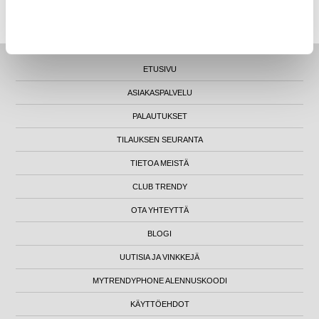
LUNA HOUSE, MANNERHEIMINTIE 12B, FIN-00100 HELSINKI - SUOMI
ETUSIVU
ASIAKASPALVELU
PALAUTUKSET
TILAUKSEN SEURANTA
TIETOA MEISTÄ
CLUB TRENDY
OTA YHTEYTTÄ
BLOGI
UUTISIA JA VINKKEJÄ
MYTRENDYPHONE ALENNUSKOODI
KÄYTTÖEHDOT