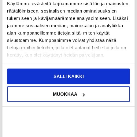
Käytämme evästeitä tarjoamamme sisällön ja mainosten
räätälöimiseen, sosiaalisen median ominaisuuksien
12,95
EUR
tukemiseen ja kävijämäärämme analysoimiseen. Lisäksi
jaamme sosiaalisen median, mainosalan ja analytiikka-
SAAT 7 % ALENNUKSEN LIITTYMÄLLÄ CLUB
LIITY NYT
TRENDYYN
ILMAISEKSI >
alan kumppaneillemme tietoja siitä, miten käytät
NÄHNYT SEN HALVEMMALLA?
sivustoamme. Kumppanimme voivat yhdistää näitä
tietoja muihin tietoihin, joita olet antanut heille tai joita on
kerätty, kun olet käyttänyt heidän palvelujaan.
Valitse väri
SALLI KAIKKI
-
+
MUOKKAA
LIVE CHAT
KYSYMYKSIÄ?
KYSY POIS
Kuvaus