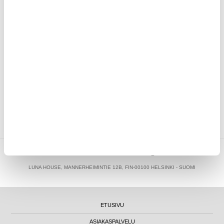
30 PÄIVÄN PALAUTUSOIKEUS
YLI 8 MILJOONAA LÄHETETTYÄ TILAUSTA
KIRJOITA ARVOSTELU
ASIAKKAAT, JOTKA OSTIVAT TÄMÄN, OSTIVAT MYÖS NÄMÄ
TUOTTEET
MYTRENDYPHONE OY
|
FI24469284
|
ASIAKASTUKI@MYTRENDYPHONE.FI
LUNA HOUSE, MANNERHEIMINTIE 12B, FIN-00100 HELSINKI - SUOMI
ETUSIVU
ASIAKASPALVELU