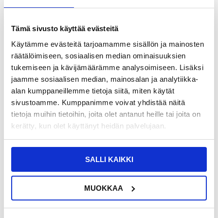
TUOTENUMERO:
4009716-VAR
SAATAVUUS:
VARASTOSSA.
TOIMITUSAIKA: 2-3 ARKIPÄIVÄÄ
Tämä sivusto käyttää evästeitä
TOIMITUSTIEDOT
Käytämme evästeitä tarjoamamme sisällön ja mainosten
räätälöimiseen, sosiaalisen median ominaisuuksien
13,95
EUR
tukemiseen ja kävijämäärämme analysoimiseen. Lisäksi
jaamme sosiaalisen median, mainosalan ja analytiikka-
SAAT 7 % ALENNUKSEN LIITTYMÄLLÄ CLUB
LIITY NYT
TRENDYYN
ILMAISEKSI >
alan kumppaneillemme tietoja siitä, miten käytät
NÄHNYT SEN HALVEMMALLA?
sivustoamme. Kumppanimme voivat yhdistää näitä
tietoja muihin tietoihin, joita olet antanut heille tai joita on
kerätty, kun olet käyttänyt heidän palvelujaan.
Valitse väri
SALLI KAIKKI
-
+
MUOKKAA
LIVE CHAT
KYSYMYKSIÄ?
KYSY POIS