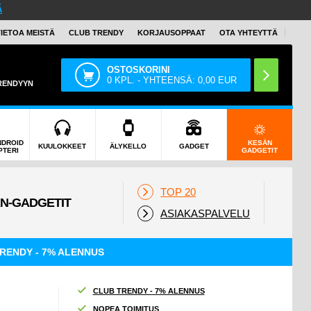
Ä
TIETOA MEISTÄ
CLUB TRENDY
KORJAUSOPPAAT
OTA YHTEYTTÄ
OSTOSKORINI
0
KPL. - YHTEENSÄ:
0,00
EUR
TRENDYYN
NDROID
KESÄN
KUULOKKEET
ÄLYKELLO
GADGET
PTERI
GADGETIT
TOP 20
ASIAKASPALVELU
RENDY - 7% ALENNUS
CLUB TRENDY - 7% ALENNUS
NOPEA TOIMITUS