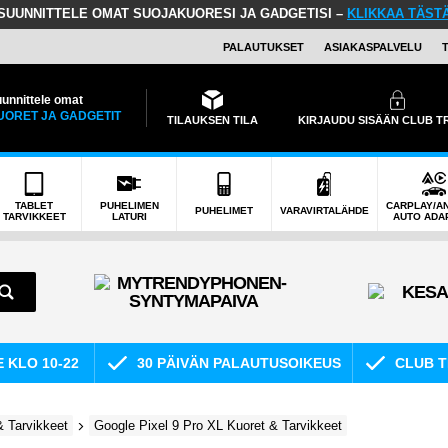
SUUNNITTELE OMAT SUOJAKUORESI JA GADGETISI –
KLIKKAA TÄST
PALAUTUKSET
ASIAKASPALVELU
unnittele omat
UORET JA GADGETIT
TILAUKSEN TILA
KIRJAUDU SISÄÄN CLUB 
TABLET
PUHELIMEN
CARPLAY/A
PUHELIMET
VARAVIRTALÄHDE
TARVIKKEET
LATURI
AUTO ADA
E KLO 10-22
30 PÄIVÄN PALAUTUSOIKEUS
CLUB T
& Tarvikkeet
Google Pixel 9 Pro XL Kuoret & Tarvikkeet