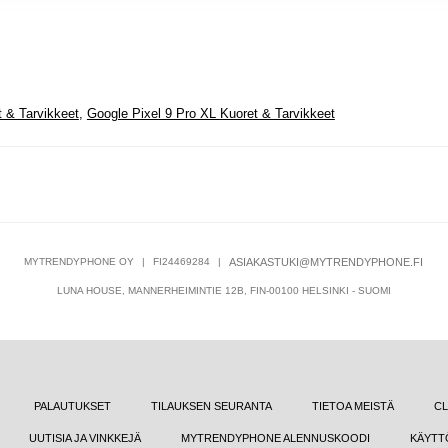
 & Tarvikkeet
,
Google Pixel 9 Pro XL Kuoret & Tarvikkeet
MYTRENDYPHONE OY
|
FI24469284
|
ASIAKASTUKI@MYTRENDYPHONE.FI
LUNA HOUSE, MANNERHEIMINTIE 12B, FIN-00100 HELSINKI - SUOMI
PALAUTUKSET
TILAUKSEN SEURANTA
TIETOA MEISTÄ
CL
UUTISIA JA VINKKEJÄ
MYTRENDYPHONE ALENNUSKOODI
KÄYTT