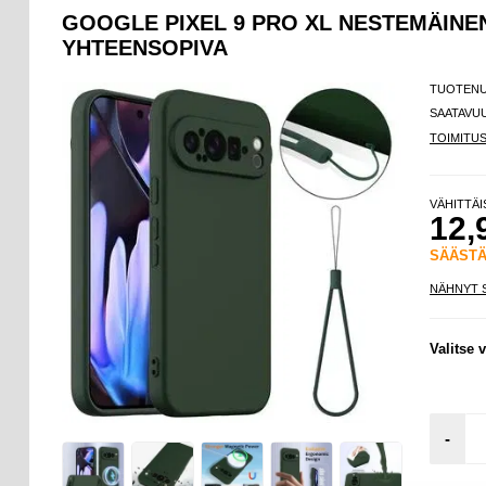
GOOGLE PIXEL 9 PRO XL NESTEMÄINEN
YHTEENSOPIVA
TUOTEN
SAATAVU
TOIMITU
VÄHITTÄ
12,
SÄÄST
NÄHNYT 
Valitse v
-