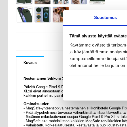
Suostumus
Tämä sivusto käyttää eväste
KYSYMYKSIÄ
Käytämme evästeitä tarjoama
ja kävijämäärämme analysoim
kumppaneillemme tietoja siitä
Kuvaus
olet antanut heille tai joita o
Nestemäinen Silikoni Suojakuori - Google Pixel 9 Pro XL 
Päivitä Google Pixel 9 Pro XL:si tällä nestemäisellä silikonikot
XL:si eivät ainoastaan ole hyvin suojattuja, vaan myös säilyt
kaikkiin portteihin, painikkeisiin ja toimintoihin, taaten sau
Ominaisuudet:
- MagSafe-yhteensopiva nestemäinen silikonikotelo Google Pixe
- Pidä älypuhelimesi turvassa vähentämättä liikaa tilavuutta tai
- Sisäinen mikrokuituvuori suojaa Google Pixel 9 Pro XL:si ta
- MagSafe-tuki mahdollistaa kaikkien MagSafe-tarvikkeiden kä
- Valmistettu korkealaatuisesta, kestävästä ja puolijoustavasta