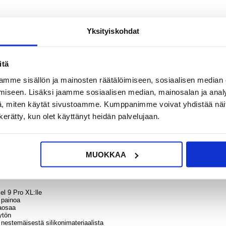
Yksityiskohdat
itä
?
KYSY POIS
LIVE CHAT
mme sisällön ja mainosten räätälöimiseen, sosiaalisen median
iseen. Lisäksi jaamme sosiaalisen median, mainosalan ja analy
, miten käytät sivustoamme. Kumppanimme voivat yhdistää näitä t
n kerätty, kun olet käyttänyt heidän palvelujaan.
- MagSafe-yhteensopiva
MUOKKAA
elolla, joka on MagSafe-yhteensopiva! Tällä silikonikotelolla Google Pixel 9 P
tävät MagSafe-yhteensopivuuden. Tarkat leikkaukset mahdollistavat helpon pä
mattoman käyttökokemuksen ilman kompromisseja.
l 9 Pro XL:lle
 painoa
kaosaa
ytön
 nestemäisestä silikonimateriaalista