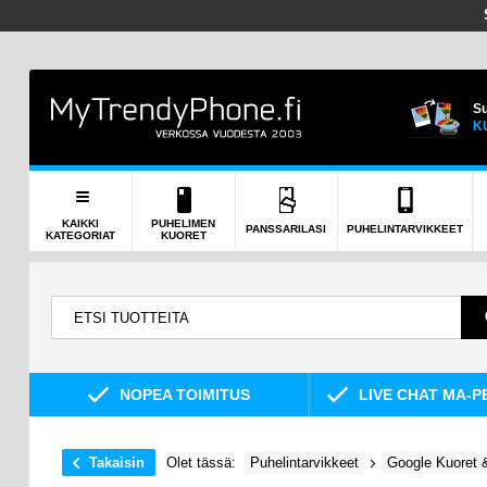
Su
K
KAIKKI
PUHELIMEN
PANSSARILASI
PUHELINTARVIKKEET
KATEGORIAT
KUORET
NOPEA TOIMITUS
LIVE CHAT MA-P
Takaisin
Olet tässä:
Puhelintarvikkeet
Google Kuoret 