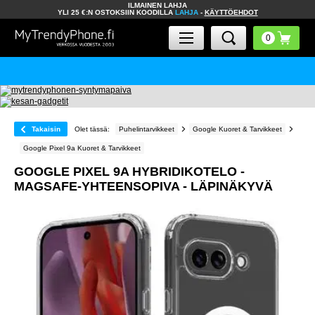
ILMAINEN LAHJA
YLI 25 €:N OSTOKSIIN KOODILLA
LAHJA
-
KÄYTTÖEHDOT
Takaisin
Olet tässä:
Puhelintarvikkeet
Google Kuoret & Tarvikkeet
Google Pixel 9a Kuoret & Tarvikkeet
GOOGLE PIXEL 9A HYBRIDIKOTELO -
MAGSAFE-YHTEENSOPIVA - LÄPINÄKYVÄ