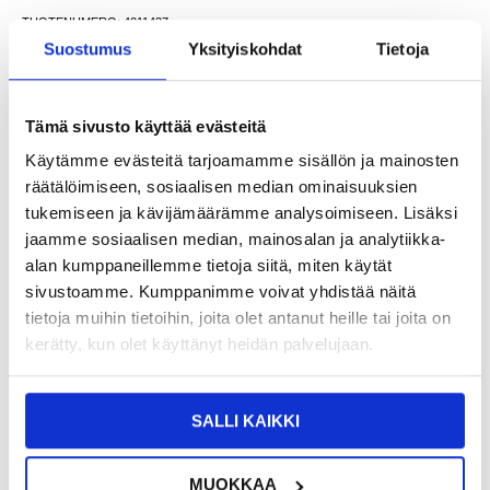
TUOTENUMERO:
4011427
Suostumus
Yksityiskohdat
Tietoja
SAATAVUUS:
VARASTOSSA.
TOIMITUSAIKA: 2-3 ARKIPÄIVÄÄ
TOIMITUSTIEDOT
Tämä sivusto käyttää evästeitä
13,95
EUR
Käytämme evästeitä tarjoamamme sisällön ja mainosten
SAAT 7 % ALENNUKSEN LIITTYMÄLLÄ CLUB
LIITY NYT
räätälöimiseen, sosiaalisen median ominaisuuksien
TRENDYYN
ILMAISEKSI >
tukemiseen ja kävijämäärämme analysoimiseen. Lisäksi
NÄHNYT SEN HALVEMMALLA?
jaamme sosiaalisen median, mainosalan ja analytiikka-
alan kumppaneillemme tietoja siitä, miten käytät
sivustoamme. Kumppanimme voivat yhdistää näitä
-
+
tietoja muihin tietoihin, joita olet antanut heille tai joita on
kerätty, kun olet käyttänyt heidän palvelujaan.
LIVE CHAT
KYSYMYKSIÄ?
KYSY POIS
SALLI KAIKKI
Kuvaus
MUOKKAA