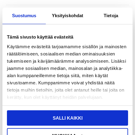
17,95
EUR
Suostumus
Yksityiskohdat
Tietoja
SAAT 7 % ALENNUKSEN LIITTYMÄLLÄ CLUB
LIITY NYT
TRENDYYN
ILMAISEKSI >
Tämä sivusto käyttää evästeitä
NÄHNYT SEN HALVEMMALLA?
Käytämme evästeitä tarjoamamme sisällön ja mainosten
räätälöimiseen, sosiaalisen median ominaisuuksien
-
+
tukemiseen ja kävijämäärämme analysoimiseen. Lisäksi
jaamme sosiaalisen median, mainosalan ja analytiikka-
alan kumppaneillemme tietoja siitä, miten käytät
LIVE CHAT
KYSYMYKSIÄ?
KYSY POIS
sivustoamme. Kumppanimme voivat yhdistää näitä
tietoja muihin tietoihin, joita olet antanut heille tai joita on
kerätty, kun olet käyttänyt heidän palvelujaan.
Kuvaus
Green Cell Kannettavan Tietokoneen Laturi / Virtasovitin -
SALLI KAIKKI
Lenovo IdeaPad N585, S300, S415, U310 - 40W
Korvaa seuraavat virtalähde tyypit:
Lenovo: 0225A2040, 36001648, 36001653, 36001672, 36001715,