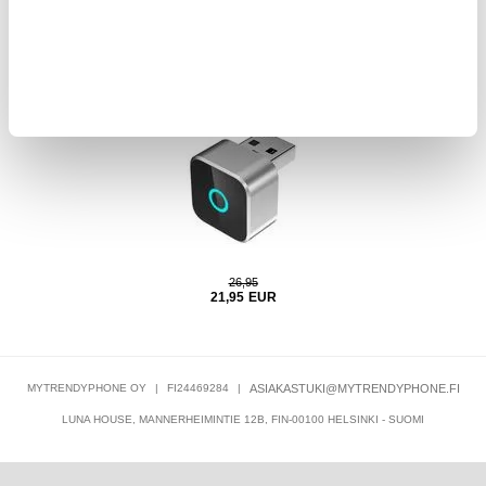
28,95
EUR
vällä
CP88-M 2-in-1 langaton CarPlay- ja Android Auto -sovitin
LC.
26,95
21,95
EUR
MYTRENDYPHONE OY
|
FI24469284
|
ASIAKASTUKI@MYTRENDYPHONE.FI
LUNA HOUSE, MANNERHEIMINTIE 12B, FIN-00100 HELSINKI - SUOMI