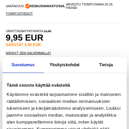
ARVIOITU TOIMITUSAIKA 20-25
SAATAVUUS:
KESKUSVARASTOSSA.
PÄIVÄÄ
TOIMITUSTIEDOT
VÄHITTÄISMYYNTIHINTA
13,95
9,95
EUR
SÄÄSTÄT
4,00
EUR
NÄHNYT SEN HALVEMMALLA?
Suostumus
Yksityiskohdat
Tietoja
-
+
Tämä sivusto käyttää evästeitä
Käytämme evästeitä tarjoamamme sisällön ja mainosten
LIVE CHAT
KYSYMYKSIÄ?
KYSY POIS
räätälöimiseen, sosiaalisen median ominaisuuksien
tukemiseen ja kävijämäärämme analysoimiseen. Lisäksi
jaamme sosiaalisen median, mainosalan ja analytiikka-
Kuvaus
alan kumppaneillemme tietoja siitä, miten käytät
sivustoamme. Kumppanimme voivat yhdistää näitä
H09 LED-otsalamppu 3W, jossa on 4 valaistusmoodia, punainen