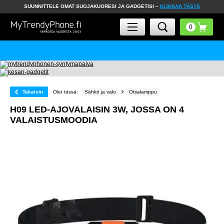
SUUNNITTELE OMAT SUOJAKUORESI JA GADGETISI –
KLIKKAA TÄSTÄ
Takaisin
Olet tässä:
Sähkö ja valo
Otsalamppu
H09 LED-AJOVALAISIN 3W, JOSSA ON 4
VALAISTUSMOODIA