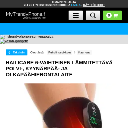
ILMAINEN LAHJA
YLI 25 €:N OSTOKSIIN KOODILLA
LAHJA
-
KÄYTTÖEHDOT
Takaisin
Olet tässä:
Puhelintarvikkeet
Kauneus
HAILICARE 6-VAIHTEINEN LÄMMITETTÄVÄ
POLVI-, KYYNÄRPÄÄ- JA
OLKAPÄÄHIERONTALAITE