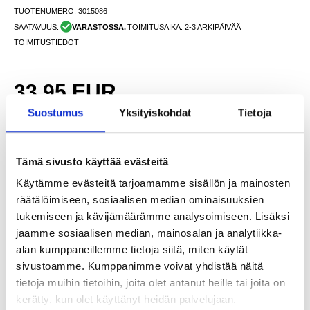
TUOTENUMERO:
3015086
SAATAVUUS:
VARASTOSSA.
TOIMITUSAIKA: 2-3 ARKIPÄIVÄÄ
TOIMITUSTIEDOT
33,95
EUR
SAAT 7 % ALENNUKSEN LIITTYMÄLLÄ CLUB
LIITY NYT
Suostumus
Yksityiskohdat
Tietoja
TRENDYYN
ILMAISEKSI >
NÄHNYT SEN HALVEMMALLA?
Tämä sivusto käyttää evästeitä
Käytämme evästeitä tarjoamamme sisällön ja mainosten
-
+
räätälöimiseen, sosiaalisen median ominaisuuksien
tukemiseen ja kävijämäärämme analysoimiseen. Lisäksi
jaamme sosiaalisen median, mainosalan ja analytiikka-
LIVE CHAT
KYSYMYKSIÄ?
KYSY POIS
alan kumppaneillemme tietoja siitä, miten käytät
sivustoamme. Kumppanimme voivat yhdistää näitä
tietoja muihin tietoihin, joita olet antanut heille tai joita on
Kuvaus
kerätty, kun olet käyttänyt heidän palvelujaan.