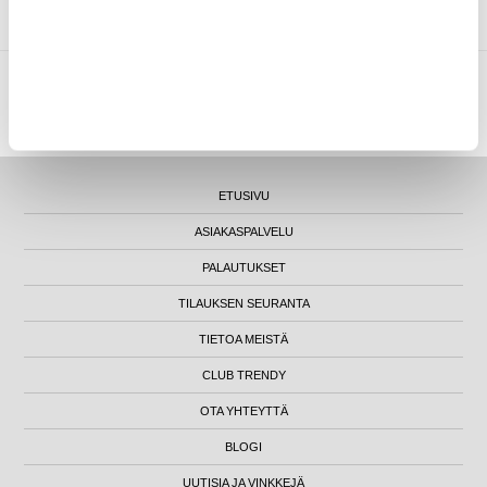
MYTRENDYPHONE OY
|
FI24469284
|
ASIAKASTUKI@MYTRENDYPHONE.FI
LUNA HOUSE, MANNERHEIMINTIE 12B, FIN-00100 HELSINKI - SUOMI
ETUSIVU
ASIAKASPALVELU
PALAUTUKSET
TILAUKSEN SEURANTA
TIETOA MEISTÄ
CLUB TRENDY
OTA YHTEYTTÄ
BLOGI
UUTISIA JA VINKKEJÄ