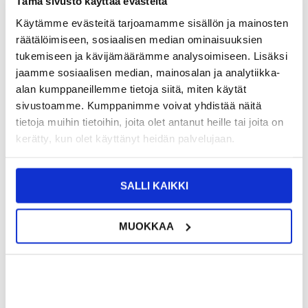
Tämä sivusto käyttää evästeitä
TUOTENUMERO:
4006563-VAR
Käytämme evästeitä tarjoamamme sisällön ja mainosten
ARVIOITU TOIMITUSAIKA 20-25
SAATAVUUS:
KESKUSVARASTOSSA.
PÄIVÄÄ
räätälöimiseen, sosiaalisen median ominaisuuksien
TOIMITUSTIEDOT
tukemiseen ja kävijämäärämme analysoimiseen. Lisäksi
jaamme sosiaalisen median, mainosalan ja analytiikka-
alan kumppaneillemme tietoja siitä, miten käytät
12,95
EUR
sivustoamme. Kumppanimme voivat yhdistää näitä
SAAT 7 % ALENNUKSEN LIITTYMÄLLÄ CLUB
LIITY NYT
tietoja muihin tietoihin, joita olet antanut heille tai joita on
TRENDYYN
ILMAISEKSI >
kerätty, kun olet käyttänyt heidän palvelujaan.
NÄHNYT SEN HALVEMMALLA?
Valitse väri
SALLI KAIKKI
MUOKKAA
-
+
LIVE CHAT
KYSYMYKSIÄ?
KYSY POIS