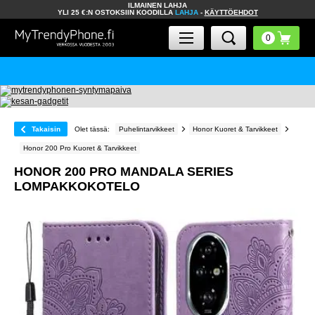
ILMAINEN LAHJA
YLI 25 €:N OSTOKSIIN KOODILLA
LAHJA
-
KÄYTTÖEHDOT
Takaisin
Olet tässä:
Puhelintarvikkeet
Honor Kuoret & Tarvikkeet
Honor 200 Pro Kuoret & Tarvikkeet
HONOR 200 PRO MANDALA SERIES
LOMPAKKOKOTELO