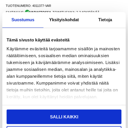
TUOTENUMERO:
4011377-VAR
SAATAVUUS:
VARASTOSSA.
TOIMITUSAIKA: 2-3 ARKIPÄIVÄÄ
TOIMITUSTIEDOT
Suostumus
Yksityiskohdat
Tietoja
9,95
EUR
Tämä sivusto käyttää evästeitä
SAAT 7 % ALENNUKSEN LIITTYMÄLLÄ CLUB
LIITY NYT
Käytämme evästeitä tarjoamamme sisällön ja mainosten
TRENDYYN
ILMAISEKSI >
räätälöimiseen, sosiaalisen median ominaisuuksien
NÄHNYT SEN HALVEMMALLA?
tukemiseen ja kävijämäärämme analysoimiseen. Lisäksi
jaamme sosiaalisen median, mainosalan ja analytiikka-
Myrskyisin
alan kumppaneillemme tietoja siitä, miten käytät
sivustoamme. Kumppanimme voivat yhdistää näitä
tietoja muihin tietoihin, joita olet antanut heille tai joita on
kerätty, kun olet käyttänyt heidän palvelujaan.
-
+
VAIN 2 KPL JÄLJELLÄ VARASTOSSA
SALLI KAIKKI