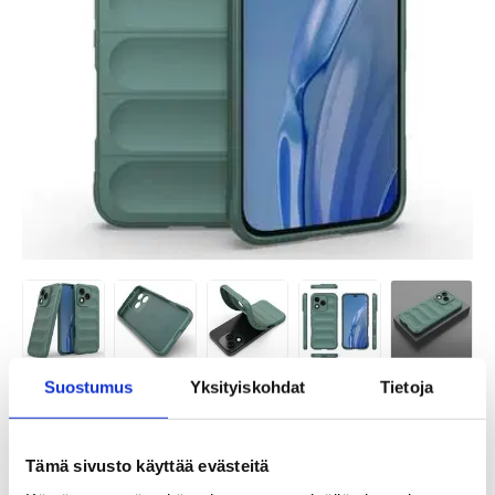
Suostumus
Yksityiskohdat
Tietoja
TUOTENUMERO:
4011544-VAR
SAATAVUUS:
VARASTOSSA.
TOIMITUSAIKA: 2-3 ARKIPÄIVÄÄ
TOIMITUSTIEDOT
Tämä sivusto käyttää evästeitä