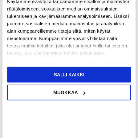
Käytämme evästeitä tarjoamamme sisällön ja mainosten
VÄHITTÄISMYYNTIHINTA
9,95
räätälöimiseen, sosiaalisen median ominaisuuksien
7,95
EUR
tukemiseen ja kävijämäärämme analysoimiseen. Lisäksi
SÄÄSTÄT
2,00
EUR
jaamme sosiaalisen median, mainosalan ja analytiikka-
NÄHNYT SEN HALVEMMALLA?
alan kumppaneillemme tietoja siitä, miten käytät
sivustoamme. Kumppanimme voivat yhdistää näitä
tietoja muihin tietoihin, joita olet antanut heille tai joita on
Valitse väri
kerätty, kun olet käyttänyt heidän palvelujaan.
-
+
SALLI KAIKKI
VAIN 1 KPL JÄLJELLÄ VARASTOSSA
MUOKKAA
LIVE CHAT
KYSYMYKSIÄ?
KYSY POIS
Kuvaus