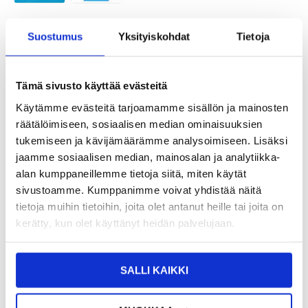
TUOTENUMERO:
4011096
Suostumus
Yksityiskohdat
Tietoja
SAATAVUUS:
VARASTOSSA.
TOIMITUSAIKA: 2-3 ARKIPÄIVÄÄ
TOIMITUSTIEDOT
Tämä sivusto käyttää evästeitä
10,95
EUR
Käytämme evästeitä tarjoamamme sisällön ja mainosten
räätälöimiseen, sosiaalisen median ominaisuuksien
SAAT 7 % ALENNUKSEN LIITTYMÄLLÄ CLUB
LIITY NYT
TRENDYYN
ILMAISEKSI >
tukemiseen ja kävijämäärämme analysoimiseen. Lisäksi
jaamme sosiaalisen median, mainosalan ja analytiikka-
NÄHNYT SEN HALVEMMALLA?
alan kumppaneillemme tietoja siitä, miten käytät
sivustoamme. Kumppanimme voivat yhdistää näitä
-
+
tietoja muihin tietoihin, joita olet antanut heille tai joita on
kerätty, kun olet käyttänyt heidän palvelujaan.
LIVE CHAT
KYSYMYKSIÄ?
KYSY POIS
SALLI KAIKKI
Kuvaus