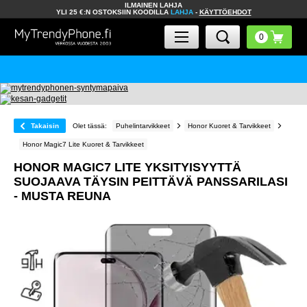
ILMAINEN LAHJA
YLI 25 €:N OSTOKSIIN KOODILLA
LAHJA
-
KÄYTTÖEHDOT
Takaisin
Olet tässä:
Puhelintarvikkeet
Honor Kuoret & Tarvikkeet
Honor Magic7 Lite Kuoret & Tarvikkeet
HONOR MAGIC7 LITE YKSITYISYYTTÄ
SUOJAAVA TÄYSIN PEITTÄVÄ PANSSARILASI
- MUSTA REUNA