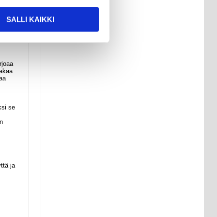
SALLI KAIKKI
rjoaa
takaa
oaa
ksi se
en
ttä ja