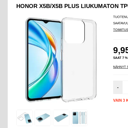
HONOR X5B/X5B PLUS LIUKUMATON TP
TUOTEN
SAATAVU
TOIMITU
9,9
SAAT 7 
NÄHNYT 
-
VAIN 3