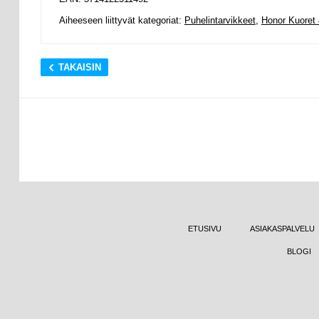
Aiheeseen liittyvät kategoriat:
Puhelintarvikkeet
,
Honor Kuoret 
TAKAISIN
ETUSIVU
ASIAKASPALVELU
BLOGI