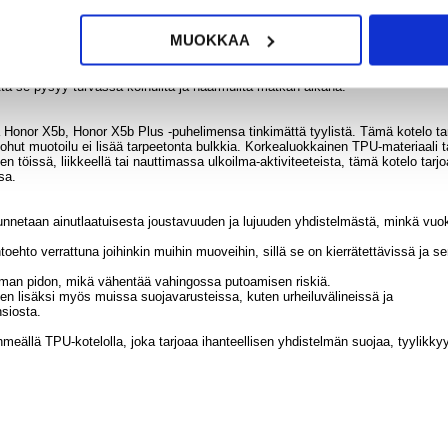
rvitsevat luotettavan kotelon, joka suojaa puhelinta kiireisessä tai vaativassa
MUOKKAA
ulkoseikkailuihin tietäen, että se on hyvin suojattu vahingossa tapahtuvilta
ista tyyliäsi ja lisää älypuhelimeesi ripauksen tyylikkyyttä.
että se pysyy turvassa kolhuilta ja naarmuilta matkan aikana.
a Honor X5b, Honor X5b Plus -puhelimensa tinkimättä tyylistä. Tämä kotelo ta
n ohut muotoilu ei lisää tarpeetonta bulkkia. Korkealuokkainen TPU-materiaali 
n töissä, liikkeellä tai nauttimassa ulkoilma-aktiviteeteista, tämä kotelo tarj
sa.
unnetaan ainutlaatuisesta joustavuuden ja lujuuden yhdistelmästä, minkä vuo
oehto verrattuna joihinkin muihin muoveihin, sillä se on kierrätettävissä ja s
emman pidon, mikä vähentää vahingossa putoamisen riskiä.
den lisäksi myös muissa suojavarusteissa, kuten urheiluvälineissä ja
nsiosta.
meällä TPU-kotelolla, joka tarjoaa ihanteellisen yhdistelmän suojaa, tyylikkyy