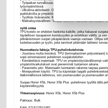
- Työpaikan turvallisuus: Ihanteellinen ammattilaisille, jotka ta
työympäristössä.
- Ulkoilma-aktiviteetit: Ota Honor X5b, Honor X5b Plus mukaasi 
pudotuksilta ja ympäristön elementeiltä.
- Tyylikäs lisävaruste: Käytä koteloa täydentämään henkilökohta
- Matkailuystävällinen: Suojaa laitteesi matkoilla varmistaen, 
syitä ostaa
TPU-kotelo on ehdoton hankinta kaikille, jotka haluavat suojat
täydellisen tasapainon kestävyyden ja estetiikan välillä, ja se
pitkäkestoisen suojan jokapäiväisiä vaaroja vastaan. Olitpa sitte
luotettavuuden ja tyylin, joita tarvitset pitämään laitteesi turvas
Huomattavia faktoja TPU-puhelinkoteloista
- Joustava mutta kestävä: TPU (termoplastinen polyuretaani) t
sopii erinomaisesti puhelimen suojakoteloihin.
- Kierrätettävä materiaali: TPU on ympäristöystävällisempi vaiht
ympäristövaikutukset ovat pienemmät tuotannon aikana.
- Parannettu pito: Materiaalin luontainen rakenne tarjoaa par
- Monipuolinen käyttö: TPU:ta käytetään laajalti puhelinkoteloi
lääkinnällisissä laitteissa, sen joustavuuden ja joustavuuden a
Suojaa Honor X5b, Honor X5b Plus -puhelimesi tyylillä tällä peh
käytännöllisyyttä.
Yhteensopivuus:
Honor X5b, Honor X5b Plus
Pakkaus: Bulk
EAN: 5714122511492