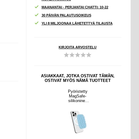
MAANANTAI - PERJANTAI CHATTI: 10-22
30 PÄIVÄN PALAUTUSOIKEUS
YLI 8 MILJOONAA LÄHETETTYÄ TILAUSTA
KIRJOITA ARVOSTELU
ASIAKKAAT, JOTKA OSTIVAT TÄMÄN,
OSTIVAT MYÖS NÄMÄ TUOTTEET
Pyöristetty
MagSafe-
silikoninen
imukuppipidik
e puhelimelle
–
vaaleansinine
n