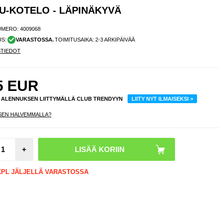
U-KOTELO - LÄPINÄKYVÄ
UMERO:
4009068
US:
VARASTOSSA.
TOIMITUSAIKA: 2-3 ARKIPÄIVÄÄ
STIEDOT
5
EUR
% ALENNUKSEN LIITTYMÄLLÄ CLUB TRENDYYN
LIITY NYT ILMAISEKSI >
SEN HALVEMMALLA?
+
 KPL JÄLJELLÄ VARASTOSSA