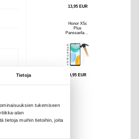
13,95
EUR
Honor X5c
Plus
Panssarilasi -
9H - Case
Friendly -
läpinäkyvää
aan
ne
Tietoja
9,95
EUR
ja
 ominaisuuksien tukemiseen
 ei
tiikka-alan
ietoja muihin tietoihin, joita