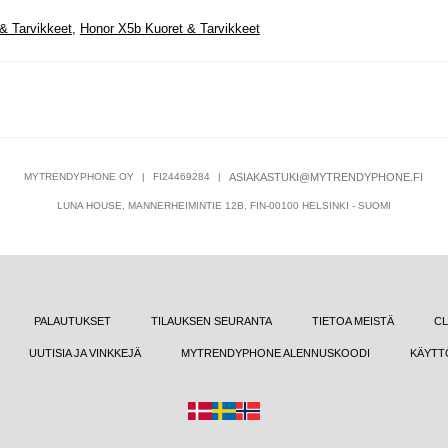
& Tarvikkeet
,
Honor X5b Kuoret & Tarvikkeet
MYTRENDYPHONE OY
|
FI24469284
|
ASIAKASTUKI@MYTRENDYPHONE.FI
LUNA HOUSE, MANNERHEIMINTIE 12B, FIN-00100 HELSINKI - SUOMI
PALAUTUKSET
TILAUKSEN SEURANTA
TIETOA MEISTÄ
CL
UUTISIA JA VINKKEJÄ
MYTRENDYPHONE ALENNUSKOODI
KÄYTT