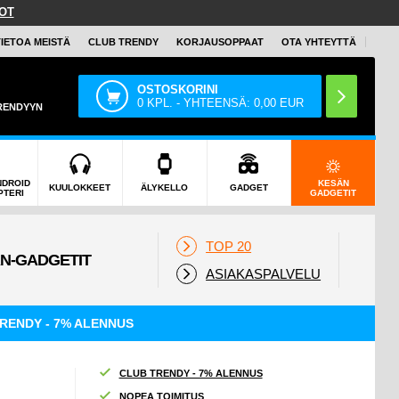
OT
TIETOA MEISTÄ
CLUB TRENDY
KORJAUSOPPAAT
OTA YHTEYTTÄ
OSTOSKORINI
0
KPL. - YHTEENSÄ:
0,00
EUR
TRENDYYN
NDROID
KESÄN
KUULOKKEET
ÄLYKELLO
GADGET
PTERI
GADGETIT
TOP 20
ASIAKASPALVELU
RENDY - 7% ALENNUS
CLUB TRENDY - 7% ALENNUS
NOPEA TOIMITUS