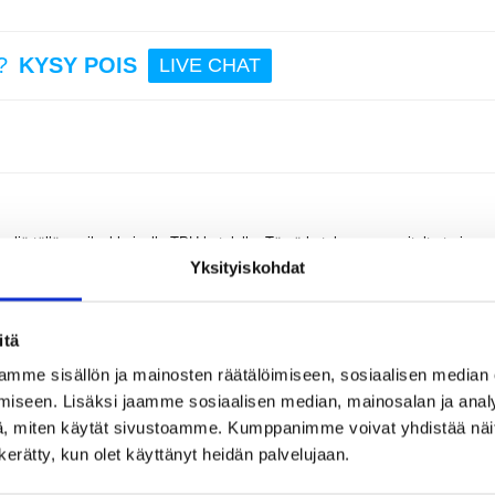
?
KYSY POIS
LIVE CHAT
liä tällä ensiluokkaisella TPU-kotelolla. Tämä kotelo on suunniteltu tarjoam
linen kumppani Honor X5b, Honor X5b Plus:lle. Sen korkealaatuinen TPU-raken
Yksityiskohdat
tä kulutukselta, ja sen ohut profiili lisää vain vähän tilaa, jotta voit nauttia
itä
TPU:sta valmistettu kotelo tarjoaa erinomaisen suojan pudotuksia, naarmuja 
mme sisällön ja mainosten räätälöimiseen, sosiaalisen median
ään ja kevyen muotoilun, mikä takaa helpon käsittelyn ja siirrettävyyden.
aumattoman pääsyn kaikkiin portteihin, painikkeisiin ja kameraan, joten koteloa
iseen. Lisäksi jaamme sosiaalisen median, mainosalan ja analy
ä antavat lisäsuojaa naarmuilta ja suorilta iskuilta tasaisilla pinnoilla.
, miten käytät sivustoamme. Kumppanimme voivat yhdistää näitä t
n kerätty, kun olet käyttänyt heidän palvelujaan.
uojaa Honor X5b, Honor X5b Plus:ää naarmuilta, pieniltä pudotuksilta ja muilta