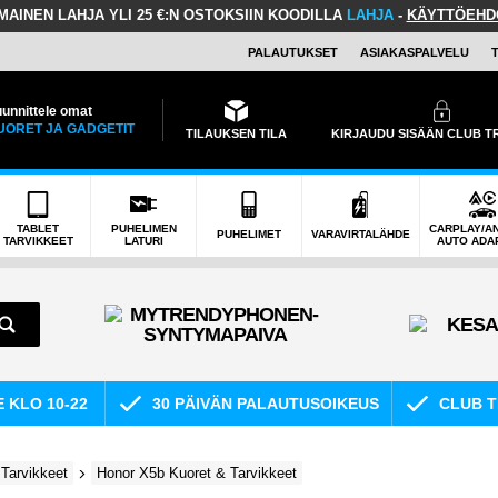
LMAINEN LAHJA
YLI 25 €:N OSTOKSIIN KOODILLA
LAHJA
-
KÄYTTÖEHD
PALAUTUKSET
ASIAKASPALVELU
unnittele omat
UORET JA GADGETIT
TILAUKSEN TILA
KIRJAUDU SISÄÄN CLUB 
TABLET
PUHELIMEN
CARPLAY/A
PUHELIMET
VARAVIRTALÄHDE
TARVIKKEET
LATURI
AUTO ADA
E KLO 10-22
30 PÄIVÄN PALAUTUSOIKEUS
CLUB T
Tarvikkeet
Honor X5b Kuoret & Tarvikkeet