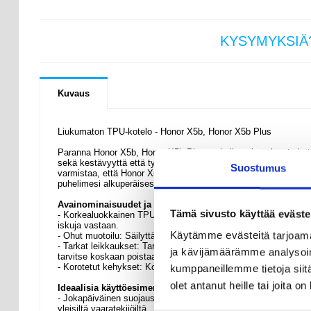
KYSYMYKSIÄ
Kuvaus
Liukumaton TPU-kotelo - Honor X5b, Honor X5b Plus
Paranna Honor X5b, Honor X5b Plus -puhelimesi suojausta ja tyy
sekä kestävyyttä että tyylikästä estetiikkaa, ja se on täydel
Suostumus
varmistaa, että Honor X5b, Honor X5b Plus on suojattu päivittäisel
puhelimesi alkuperäisestä tuntumasta.
Avainominaisuudet ja tekniset tiedot
Tämä sivusto käyttää eväste
- Korkealuokkainen TPU-materiaali: Joustavasta ja kestävästä 
iskuja vastaan.
Käytämme evästeitä tarjoama
- Ohut muotoilu: Säilyttää Honor X5b, Honor X5b Plus:n tyylikk
- Tarkat leikkaukset: Tarkasti sijoitetut leikkaukset takaavat s
ja kävijämäärämme analysoim
tarvitse koskaan poistaa.
- Korotetut kehykset: Korotetut reunat näytön ja kameran ympärill
kumppaneillemme tietoja siitä
olet antanut heille tai joita o
Ideaalisia käyttöesimerkkejä
- Jokapäiväinen suojaus: Täydellinen päivittäiseen käyttöön, s
yleisiltä vaaratekijöiltä.