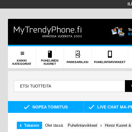
I
Su
K
KAIKKI
PUHELIMEN
PANSSARILASI
PUHELINTARVIKKEET
KATEGORIAT
KUORET
NOPEA TOIMITUS
LIVE CHAT MA-P
Takaisin
Olet tässä:
Puhelintarvikkeet
Honor Kuoret & 