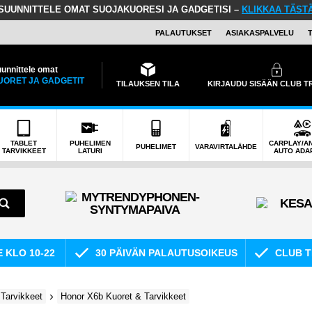
SUUNNITTELE OMAT SUOJAKUORESI JA GADGETISI –
KLIKKAA TÄST
PALAUTUKSET
ASIAKASPALVELU
unnittele omat
UORET JA GADGETIT
TILAUKSEN TILA
KIRJAUDU SISÄÄN CLUB 
TABLET
PUHELIMEN
CARPLAY/A
PUHELIMET
VARAVIRTALÄHDE
TARVIKKEET
LATURI
AUTO ADA
E KLO 10-22
30 PÄIVÄN PALAUTUSOIKEUS
CLUB T
Tarvikkeet
Honor X6b Kuoret & Tarvikkeet