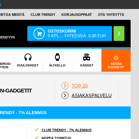
Ä
TIETOA MEISTÄ
CLUB TRENDY
KORJAUSOPPAAT
OTA YHTEYTTÄ
OSTOSKORINI
0
KPL. - YHTEENSÄ:
0,00
EUR
TRENDYYN
NDROID
KESÄN
KUULOKKEET
ÄLYKELLO
GADGET
PTERI
GADGETIT
TOP 20
ASIAKASPALVELU
RENDY - 7% ALENNUS
CLUB TRENDY - 7% ALENNUS
NOPEA TOIMITUS