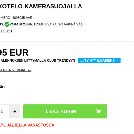
IKOTELO KAMERASUOJALLA
UMERO:
4008035-VAR
US:
VARASTOSSA.
TOIMITUSAIKA: 2-3 ARKIPÄIVÄÄ
STIEDOT
95
EUR
% ALENNUKSEN LIITTYMÄLLÄ CLUB TRENDYYN
LIITY NYT ILMAISEKSI >
SEN HALVEMMALLA?
äri
+
 KPL JÄLJELLÄ VARASTOSSA