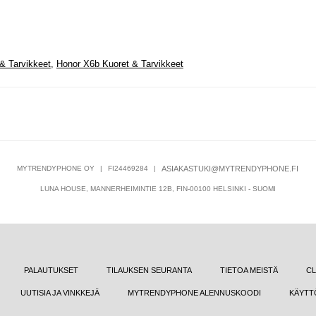
& Tarvikkeet
,
Honor X6b Kuoret & Tarvikkeet
MYTRENDYPHONE OY
|
FI24469284
|
ASIAKASTUKI@MYTRENDYPHONE.FI
LUNA HOUSE, MANNERHEIMINTIE 12B, FIN-00100 HELSINKI - SUOMI
PALAUTUKSET
TILAUKSEN SEURANTA
TIETOA MEISTÄ
CL
UUTISIA JA VINKKEJÄ
MYTRENDYPHONE ALENNUSKOODI
KÄYTT