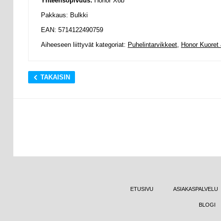
Yhteensopivuus:
Honor X6b
Pakkaus: Bulkki
EAN: 5714122490759
Aiheeseen liittyvät kategoriat:
Puhelintarvikkeet
,
Honor Kuoret 
TAKAISIN
ETUSIVU
ASIAKASPALVELU
BLOGI