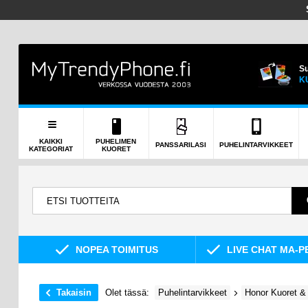
Su
K
KAIKKI
PUHELIMEN
PANSSARILASI
PUHELINTARVIKKEET
KATEGORIAT
KUORET
NOPEA TOIMITUS
LIVE CHAT MA-P
Takaisin
Olet tässä:
Puhelintarvikkeet
Honor Kuoret & 