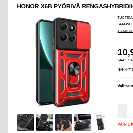
HONOR X6B PYÖRIVÄ RENGASHYBRID
TUOTEN
SAATAVU
TOIMITU
10,
SAAT 7 
NÄHNYT 
Valitse v
-
VAIN 1