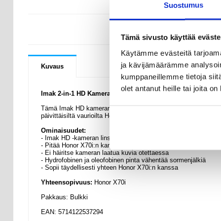
Suostumus
KYSYMYKSIÄ
Tämä sivusto käyttää eväste
Käytämme evästeitä tarjoama
ja kävijämäärämme analysoim
Kuvaus
kumppaneillemme tietoja siitä
olet antanut heille tai joita o
Imak 2-in-1 HD Kameralinssien Panssarilasi - Honor X70i
Tämä Imak HD kameran karkaistu Panssarilasi pitää useiden v
päivittäisiltä vaurioilta Honor X70i:n kameraa. Lisäksi hydrofo
Ominaisuudet:
- Imak HD -kameran linssin karkaistu Panssarilasi Honor X70i:l
- Pitää Honor X70i:n kameran suojattuna naarmuilta ja iskuilta
- Ei häiritse kameran laatua kuvia otettaessa
- Hydrofobinen ja oleofobinen pinta vähentää sormenjälkiä
- Sopii täydellisesti yhteen Honor X70i:n kanssa
Yhteensopivuus:
Honor X70i
Pakkaus: Bulkki
EAN: 5714122537294