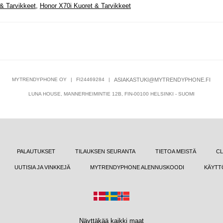
& Tarvikkeet
,
Honor X70i Kuoret & Tarvikkeet
MYTRENDYPHONE OY
|
FI24469284
|
ASIAKASTUKI@MYTRENDYPHONE.FI
LUNA HOUSE, MANNERHEIMINTIE 12B, FIN-00100 HELSINKI - SUOMI
PALAUTUKSET
TILAUKSEN SEURANTA
TIETOA MEISTÄ
CL
UUTISIA JA VINKKEJÄ
MYTRENDYPHONE ALENNUSKOODI
KÄYTT
Näyttäkää kaikki maat