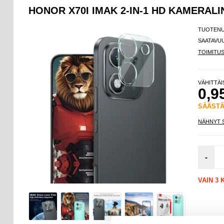
HONOR X70I IMAK 2-IN-1 HD KAMERALI
TUOTEN
SAATAVU
TOIMITU
VÄHITTÄ
0,9
SÄÄST
NÄHNYT 
-
VAIN 3