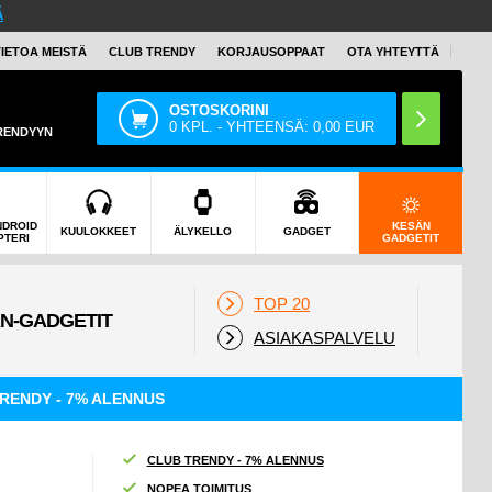
Ä
TIETOA MEISTÄ
CLUB TRENDY
KORJAUSOPPAAT
OTA YHTEYTTÄ
OSTOSKORINI
0
KPL. - YHTEENSÄ:
0,00
EUR
TRENDYYN
NDROID
KESÄN
KUULOKKEET
ÄLYKELLO
GADGET
PTERI
GADGETIT
TOP 20
ASIAKASPALVELU
RENDY - 7% ALENNUS
CLUB TRENDY - 7% ALENNUS
NOPEA TOIMITUS