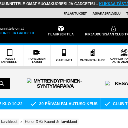
SUUNNITTELE OMAT SUOJAKUORESI JA GADGETISI –
KLIKKAA TÄST
PALAUTUKSET
ASIAKASPALVELU
unnittele omat
UORET JA GADGETIT
TILAUKSEN TILA
KIRJAUDU SISÄÄN CLUB 
TABLET
PUHELIMEN
CARPLAY/A
PUHELIMET
VARAVIRTALÄHDE
TARVIKKEET
LATURI
AUTO ADA
E KLO 10-22
30 PÄIVÄN PALAUTUSOIKEUS
CLUB T
Tarvikkeet
Honor X70i Kuoret & Tarvikkeet