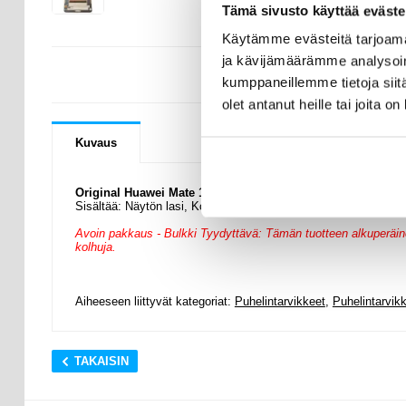
Tämä sivusto käyttää eväste
Käytämme evästeitä tarjoama
ja kävijämäärämme analysoim
KYSYMYKSIÄ
kumppaneillemme tietoja siitä
olet antanut heille tai joita o
Kuvaus
Original Huawei Mate 10 Etukuori & LCD Näyttö
Sisältää: Näytön lasi, Kosketusnäyttö.
Avoin pakkaus - Bulkki Tyydyttävä: Tämän tuotteen alkuperäinen
kolhuja.
Aiheeseen liittyvät kategoriat:
Puhelintarvikkeet
,
Puhelintarvik
TAKAISIN