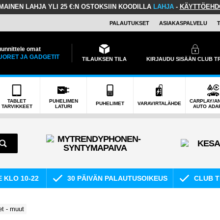
LMAINEN LAHJA
YLI 25 €:N OSTOKSIIN KOODILLA
LAHJA
-
KÄYTTÖEHD
PALAUTUKSET
ASIAKASPALVELU
unnittele omat
UORET JA GADGETIT
TILAUKSEN TILA
KIRJAUDU SISÄÄN CLUB 
TABLET
PUHELIMEN
CARPLAY/A
PUHELIMET
VARAVIRTALÄHDE
TARVIKKEET
LATURI
AUTO ADA
E KLO 10-22
30 PÄIVÄN PALAUTUSOIKEUS
CLUB T
et - muut