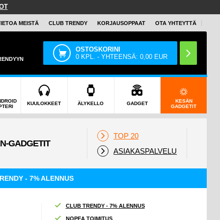
OT
TIETOA MEISTÄ
CLUB TRENDY
KORJAUSOPPAAT
OTA YHTEYTTÄ
OSTOSKORINI
0
KPL. - YHTEENSÄ:
0,00
EUR
TRENDYYN
NDROID
KESÄN
KUULOKKEET
ÄLYKELLO
GADGET
PTERI
GADGETIT
TOP 20
ASIAKASPALVELU
RENDY - 7% ALENNUS
CLUB TRENDY - 7% ALENNUS
NOPEA TOIMITUS