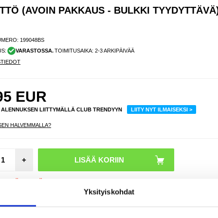
TTÖ (AVOIN PAKKAUS - BULKKI TYYDYTTÄVÄ)
UMERO:
199048BS
US:
VARASTOSSA.
TOIMITUSAIKA: 2-3 ARKIPÄIVÄÄ
STIEDOT
95
EUR
% ALENNUKSEN LIITTYMÄLLÄ CLUB TRENDYYN
LIITY NYT ILMAISEKSI >
SEN HALVEMMALLA?
+
 KPL JÄLJELLÄ VARASTOSSA
Yksityiskohdat