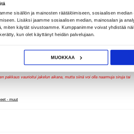
itä
mme sisällön ja mainosten räätälöimiseen, sosiaalisen median
iseen. Lisäksi jaamme sosiaalisen median, mainosalan ja analy
?
KYSY POIS
LIVE CHAT
, miten käytät sivustoamme. Kumppanimme voivat yhdistää näitä t
n kerätty, kun olet käyttänyt heidän palvelujaan.
MUOKKAA
 pakkaus vaurioitui jakelun aikana, mutta siinä voi olla naarmuja siruja tai
keet - muut