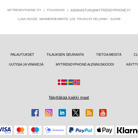
MYTRENDYPHONE OY
|
FI24469284
|
ASIAKASTUKI@MYTRENDYPHONE.FI
LUNA HOUSE, MANNERHEIMINTIE 12B, FIN-00100 HELSINKI - SUOMI
PALAUTUKSET
TILAUKSEN SEURANTA
TIETOA MEISTÄ
CL
UUTISIA JA VINKKEJÄ
MYTRENDYPHONE ALENNUSKOODI
KÄYTT
Näyttäkää kaikki maat