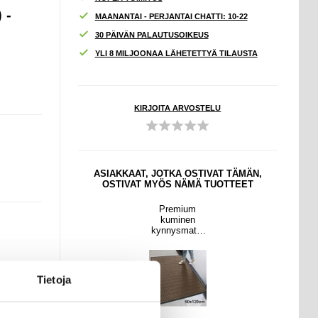
 -
MAANANTAI - PERJANTAI CHATTI: 10-22
30 PÄIVÄN PALAUTUSOIKEUS
YLI 8 MILJOONAA LÄHETETTYÄ TILAUSTA
KIRJOITA ARVOSTELU
ASIAKKAAT, JOTKA OSTIVAT TÄMÄN,
OSTIVAT MYÖS NÄMÄ TUOTTEET
Premium
kuminen
kynnysmatto
60x120cm -
liukumaton
(Avoin
pakkaus -
Tietoja
Erinomainen)
- Beige /
ruskea