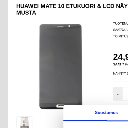
HUAWEI MATE 10 ETUKUORI & LCD NÄY
MUSTA
TUOTEN
SAATAVU
TOIMITU
24,
SAAT 7 
NÄHNYT 
-
VAIN 1
Suostumus