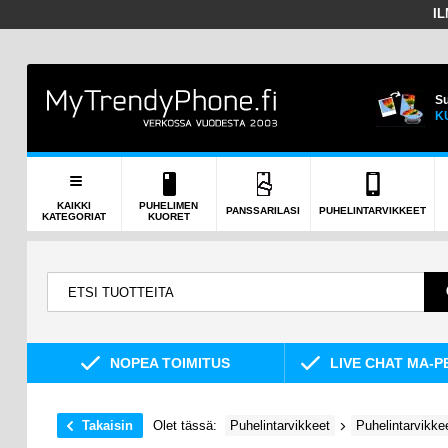
I
Su
K
KAIKKI
PUHELIMEN
PANSSARILASI
PUHELINTARVIKKEET
KATEGORIAT
KUORET
NOPEA TOIMITUS
LIVE CHAT MA-P
Takaisin
Olet tässä:
Puhelintarvikkeet
Puhelintarvikke