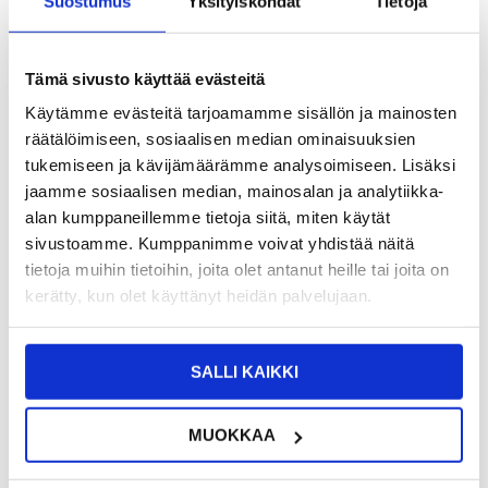
Suostumus
Yksityiskohdat
Tietoja
9,95
EUR
Tämä sivusto käyttää evästeitä
SAAT 7 % ALENNUKSEN LIITTYMÄLLÄ CLUB
LIITY NYT
TRENDYYN
ILMAISEKSI >
Käytämme evästeitä tarjoamamme sisällön ja mainosten
räätälöimiseen, sosiaalisen median ominaisuuksien
NÄHNYT SEN HALVEMMALLA?
tukemiseen ja kävijämäärämme analysoimiseen. Lisäksi
jaamme sosiaalisen median, mainosalan ja analytiikka-
alan kumppaneillemme tietoja siitä, miten käytät
-
+
sivustoamme. Kumppanimme voivat yhdistää näitä
tietoja muihin tietoihin, joita olet antanut heille tai joita on
kerätty, kun olet käyttänyt heidän palvelujaan.
LIVE CHAT
KYSYMYKSIÄ?
KYSY POIS
SALLI KAIKKI
Kuvaus
Panssarilasi - Lenovo Tab P12
MUOKKAA
Päivitä Lenovo Tab P12:n näytön suojaus tällä korkealaatuisella ja
erittäin kirkkaalla suojakalvolla. Se on suunniteltu pitämään Lenovo