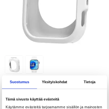
Suostumus
Yksityiskohdat
Tietoja
TUOTENUMERO:
4012024-VAR
SAATAVUUS:
VARASTOSSA.
TOIMITUSAIKA: 2-3 ARKIPÄIVÄÄ
TOIMITUSTIEDOT
Tämä sivusto käyttää evästeitä
Käytämme evästeitä tarjoamamme sisällön ja mainosten
VÄHITTÄISMYYNTIHINTA
7,95