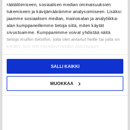
1,95
EUR
räätälöimiseen, sosiaalisen median ominaisuuksien
tukemiseen ja kävijämäärämme analysoimiseen. Lisäksi
SÄÄSTÄT
6,00
EUR
jaamme sosiaalisen median, mainosalan ja analytiikka-
NÄHNYT SEN HALVEMMALLA?
alan kumppaneillemme tietoja siitä, miten käytät
sivustoamme. Kumppanimme voivat yhdistää näitä
Valitse väri
tietoja muihin tietoihin, joita olet antanut heille tai joita on
kerätty, kun olet käyttänyt heidän palvelujaan.
-
+
SALLI KAIKKI
VAIN 2 KPL JÄLJELLÄ VARASTOSSA
MUOKKAA
LIVE CHAT
KYSYMYKSIÄ?
KYSY POIS
Kuvaus
Huawei Watch Fit 4 Pro -Silikonikotelo