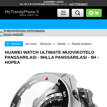
ILMAINEN LAHJA
YLI 25 €:N OSTOKSIIN KOODILLA
LAHJA
-
KÄYTTÖEHDOT
Takaisin
Olet tässä:
Bluetooth
Älykello
Älykello tarvikkeet
HUAWEI WATCH ULTIMATE MUOVIKOTELO
PANSSARILASI - 9HLLA PANSSARILASI - 9H -
HOPEA