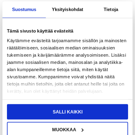
TUOTENUMERO:
4004412
Suostumus
Yksityiskohdat
Tietoja
ARVIOITU TOIMITUSAIKA 20-25
SAATAVUUS:
KESKUSVARASTOSSA.
PÄIVÄÄ
TOIMITUSTIEDOT
Tämä sivusto käyttää evästeitä
10,95
EUR
Käytämme evästeitä tarjoamamme sisällön ja mainosten
räätälöimiseen, sosiaalisen median ominaisuuksien
SAAT 7 % ALENNUKSEN LIITTYMÄLLÄ CLUB
LIITY NYT
TRENDYYN
ILMAISEKSI >
tukemiseen ja kävijämäärämme analysoimiseen. Lisäksi
jaamme sosiaalisen median, mainosalan ja analytiikka-
NÄHNYT SEN HALVEMMALLA?
alan kumppaneillemme tietoja siitä, miten käytät
sivustoamme. Kumppanimme voivat yhdistää näitä
tietoja muihin tietoihin, joita olet antanut heille tai joita on
-
+
kerätty, kun olet käyttänyt heidän palvelujaan.
LIVE CHAT
KYSYMYKSIÄ?
KYSY POIS
SALLI KAIKKI
Kuvaus
MUOKKAA