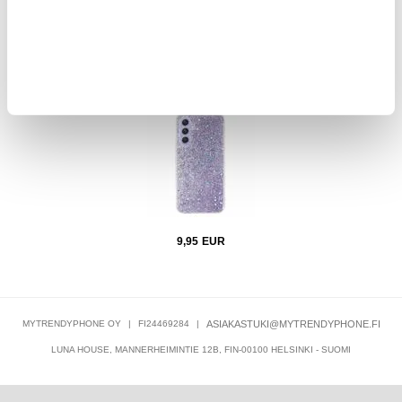
22,95
EUR
Kpl.
Samsung Galaxy S26 Iskunkestävä TPU Suojakuori - Violetti
I
9,95
EUR
MYTRENDYPHONE OY
|
FI24469284
|
ASIAKASTUKI@MYTRENDYPHONE.FI
LUNA HOUSE, MANNERHEIMINTIE 12B, FIN-00100 HELSINKI - SUOMI