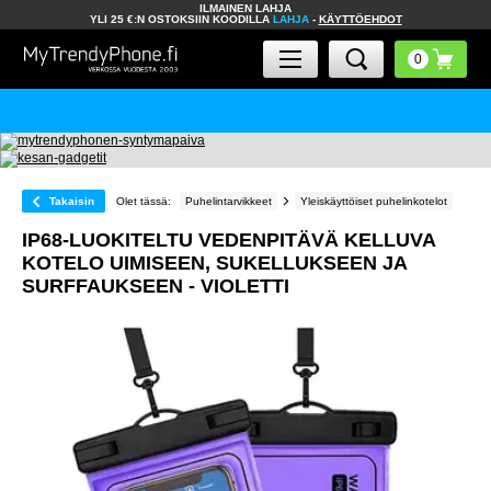
ILMAINEN LAHJA
YLI 25 €:N OSTOKSIIN KOODILLA
LAHJA
-
KÄYTTÖEHDOT
Takaisin
Olet tässä:
Puhelintarvikkeet
Yleiskäyttöiset puhelinkotelot
IP68-LUOKITELTU VEDENPITÄVÄ KELLUVA
KOTELO UIMISEEN, SUKELLUKSEEN JA
SURFFAUKSEEN - VIOLETTI