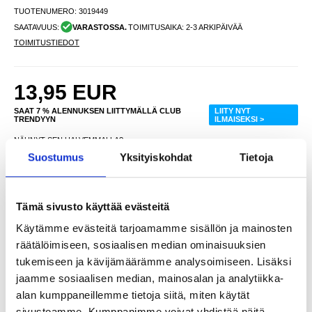
TUOTENUMERO:
3019449
SAATAVUUS:
VARASTOSSA.
TOIMITUSAIKA: 2-3 ARKIPÄIVÄÄ
TOIMITUSTIEDOT
13,95
EUR
SAAT 7 % ALENNUKSEN LIITTYMÄLLÄ CLUB
LIITY NYT
TRENDYYN
ILMAISEKSI >
NÄHNYT SEN HALVEMMALLA?
Suostumus
Yksityiskohdat
Tietoja
-
+
Tämä sivusto käyttää evästeitä
Käytämme evästeitä tarjoamamme sisällön ja mainosten
LIVE CHAT
KYSYMYKSIÄ?
KYSY POIS
räätälöimiseen, sosiaalisen median ominaisuuksien
tukemiseen ja kävijämäärämme analysoimiseen. Lisäksi
jaamme sosiaalisen median, mainosalan ja analytiikka-
Kuvaus
alan kumppaneillemme tietoja siitä, miten käytät
sivustoamme. Kumppanimme voivat yhdistää näitä