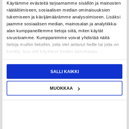
Käytämme evästeitä tarjoamamme sisällön ja mainosten
räätälöimiseen, sosiaalisen median ominaisuuksien
25,95
EUR
tukemiseen ja kävijämäärämme analysoimiseen. Lisäksi
SAAT 7 % ALENNUKSEN LIITTYMÄLLÄ CLUB
LIITY NYT
jaamme sosiaalisen median, mainosalan ja analytiikka-
TRENDYYN
ILMAISEKSI >
alan kumppaneillemme tietoja siitä, miten käytät
NÄHNYT SEN HALVEMMALLA?
sivustoamme. Kumppanimme voivat yhdistää näitä
tietoja muihin tietoihin, joita olet antanut heille tai joita on
Valitse väri
kerätty, kun olet käyttänyt heidän palvelujaan.
SALLI KAIKKI
-
+
VAIN 1 KPL JÄLJELLÄ VARASTOSSA
MUOKKAA
LIVE CHAT
KYSYMYKSIÄ?
KYSY POIS
Kuvaus