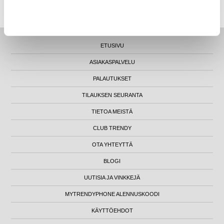
LUNA HOUSE, MANNERHEIMINTIE 12B, FIN-00100 HELSINKI - SUOMI
ETUSIVU
ASIAKASPALVELU
PALAUTUKSET
TILAUKSEN SEURANTA
TIETOA MEISTÄ
CLUB TRENDY
OTA YHTEYTTÄ
BLOGI
UUTISIA JA VINKKEJÄ
MYTRENDYPHONE ALENNUSKOODI
KÄYTTÖEHDOT