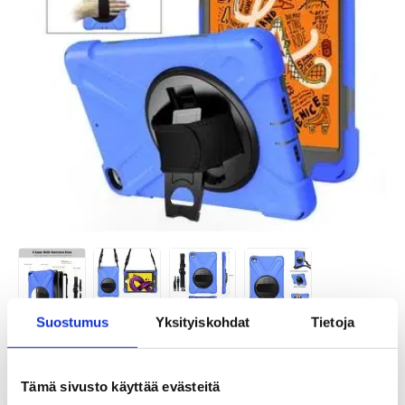
Suostumus
Yksityiskohdat
Tietoja
TUOTENUMERO:
4006169-VAR
SAATAVUUS:
VARASTOSSA.
TOIMITUSAIKA: 2-3 ARKIPÄIVÄÄ
Tämä sivusto käyttää evästeitä
TOIMITUSTIEDOT