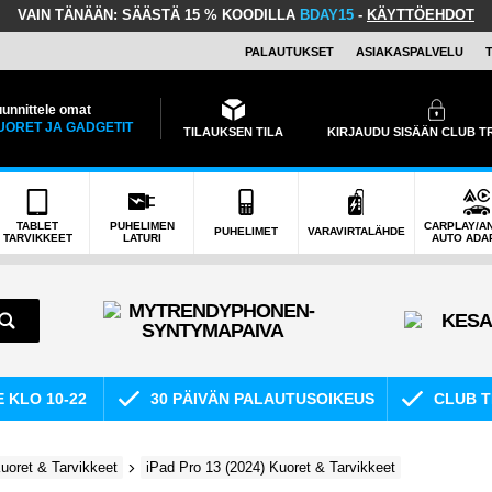
VAIN TÄNÄÄN:
SÄÄSTÄ 15 % KOODILLA
BDAY15
-
KÄYTTÖEHDOT
PALAUTUKSET
ASIAKASPALVELU
unnittele omat
UORET JA GADGETIT
TILAUKSEN TILA
KIRJAUDU SISÄÄN CLUB 
TABLET
PUHELIMEN
CARPLAY/A
PUHELIMET
VARAVIRTALÄHDE
TARVIKKEET
LATURI
AUTO ADA
E KLO 10-22
30 PÄIVÄN PALAUTUSOIKEUS
CLUB T
uoret & Tarvikkeet
iPad Pro 13 (2024) Kuoret & Tarvikkeet