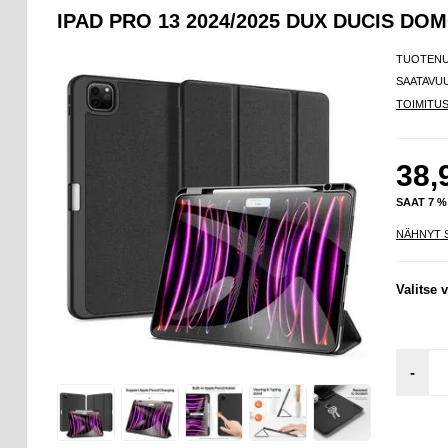
IPAD PRO 13 2024/2025 DUX DUCIS 
TUOTEN
SAATAVU
TOIMITU
38,
SAAT 7 
NÄHNYT 
Valitse v
-