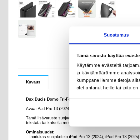
Suostumus
Tämä sivusto käyttää eväste
KYSYMYKSIÄ
Käytämme evästeitä tarjoama
ja kävijämäärämme analysoim
kumppaneillemme tietoja siitä
Kuvaus
olet antanut heille tai joita o
Dux Ducis Domo Tri-Fold Smart Läppäkotelo - iPad Pro 13 (
Avaa iPad Pro 13 (2024), iPad Pro 13 (2025):n kaikki potentiaal
Tämä lisävaruste suojaa laitetta kolhuilta ja naarmuilta sekä laa
tekstata tai katsella mediaa handsfree.
Ominaisuudet:
- Laadukas suojakotelo iPad Pro 13 (2024), iPad Pro 13 (2025):