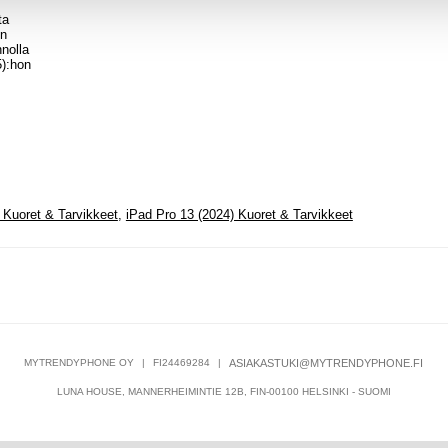
ta
en
nolla
5):hon
 Kuoret & Tarvikkeet
,
iPad Pro 13 (2024) Kuoret & Tarvikkeet
MYTRENDYPHONE OY
|
FI24469284
|
ASIAKASTUKI@MYTRENDYPHONE.FI
LUNA HOUSE, MANNERHEIMINTIE 12B, FIN-00100 HELSINKI - SUOMI