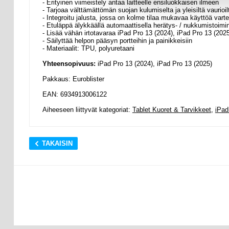
- Erityinen viimeistely antaa laitteelle ensiluokkaisen ilmeen
- Tarjoaa välttämättömän suojan kulumiselta ja yleisiltä vaurioil
- Integroitu jalusta, jossa on kolme tilaa mukavaa käyttöä vart
- Etuläppä älykkäällä automaattisella herätys- / nukkumistoimin
- Lisää vähän irtotavaraa iPad Pro 13 (2024), iPad Pro 13 (202
- Säilyttää helpon pääsyn portteihin ja painikkeisiin
- Materiaalit: TPU, polyuretaani
Yhteensopivuus:
iPad Pro 13 (2024), iPad Pro 13 (2025)
Pakkaus: Euroblister
EAN: 6934913006122
Aiheeseen liittyvät kategoriat:
Tablet Kuoret & Tarvikkeet
,
iPad
TAKAISIN