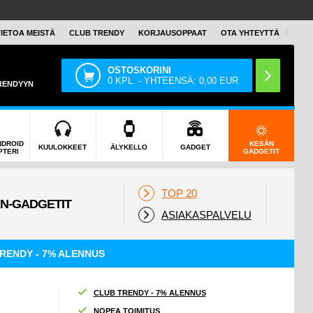
TIETOA MEISTÄ
CLUB TRENDY
KORJAUSOPPAAT
OTA YHTEYTTÄ
OSTOSKORINI
0
KPL. - YHTEENSÄ:
0,00
EUR
TRENDYYN
NDROID
KESÄN
KUULOKKEET
ÄLYKELLO
GADGET
PTERI
GADGETIT
TOP 20
ASIAKASPALVELU
RENDY - 7% ALENNUS
CLUB TRENDY - 7% ALENNUS
NOPEA TOIMITUS