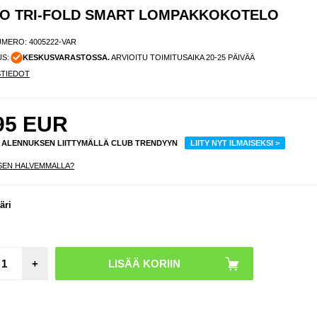
DOMO TRI-FOLD SMART LOMPAKKOKOTELO
UMERO:
4005222-VAR
US:
KESKUSVARASTOSSA.
ARVIOITU TOIMITUSAIKA 20-25 PÄIVÄÄ
STIEDOT
95
EUR
% ALENNUKSEN LIITTYMÄLLÄ CLUB TRENDYYN
LIITY NYT ILMAISEKSI >
SEN HALVEMMALLA?
äri
+