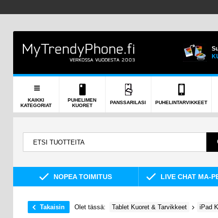
Su
K
KAIKKI
PUHELIMEN
PANSSARILASI
PUHELINTARVIKKEET
KATEGORIAT
KUORET
NOPEA TOIMITUS
LIVE CHAT MA-P
Takaisin
Olet tässä:
Tablet Kuoret & Tarvikkeet
iPad K