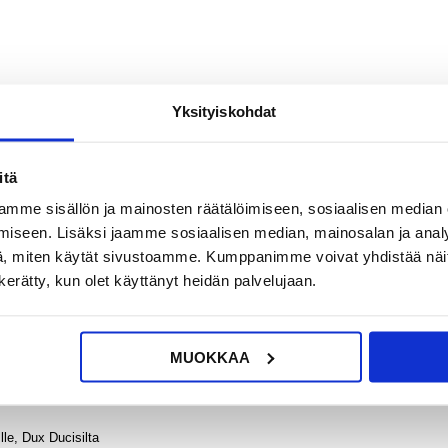
Yksityiskohdat
itä
?
KYSY POIS
LIVE CHAT
mme sisällön ja mainosten räätälöimiseen, sosiaalisen median
iseen. Lisäksi jaamme sosiaalisen median, mainosalan ja analy
, miten käytät sivustoamme. Kumppanimme voivat yhdistää näitä t
n kerätty, kun olet käyttänyt heidän palvelujaan.
2024), iPad Pro 13 (2025)
it Domo-sarjan suojakotelolla.
MUOKKAA
jentaa sen toimintoja. Etuläppä toimii jalustana kolmessa tilassa, jotta olisi 
lle, Dux Ducisilta