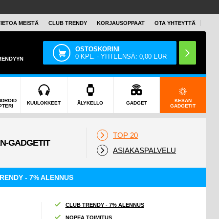
TIETOA MEISTÄ
CLUB TRENDY
KORJAUSOPPAAT
OTA YHTEYTTÄ
OSTOSKORINI
0
KPL. - YHTEENSÄ:
0,00
EUR
TRENDYYN
NDROID
KESÄN
KUULOKKEET
ÄLYKELLO
GADGET
PTERI
GADGETIT
TOP 20
ASIAKASPALVELU
RENDY - 7% ALENNUS
CLUB TRENDY - 7% ALENNUS
NOPEA TOIMITUS