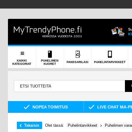
Su
K
KAIKKI
PUHELIMEN
PANSSARILASI
PUHELINTARVIKKEET
KATEGORIAT
KUORET
NOPEA TOIMITUS
LIVE CHAT MA-P
Takaisin
Olet tässä:
Puhelintarvikkeet
Puhelimen vara