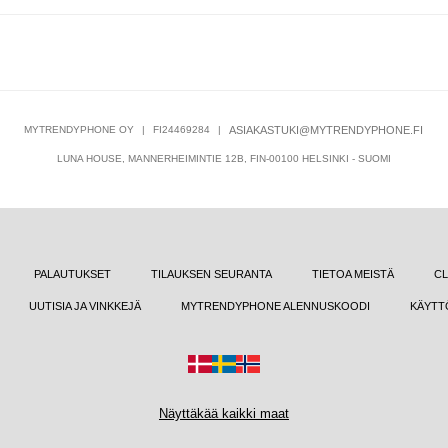
MYTRENDYPHONE OY
|
FI24469284
|
ASIAKASTUKI@MYTRENDYPHONE.FI
LUNA HOUSE, MANNERHEIMINTIE 12B, FIN-00100 HELSINKI - SUOMI
PALAUTUKSET
TILAUKSEN SEURANTA
TIETOA MEISTÄ
CL
UUTISIA JA VINKKEJÄ
MYTRENDYPHONE ALENNUSKOODI
KÄYTT
Näyttäkää kaikki maat