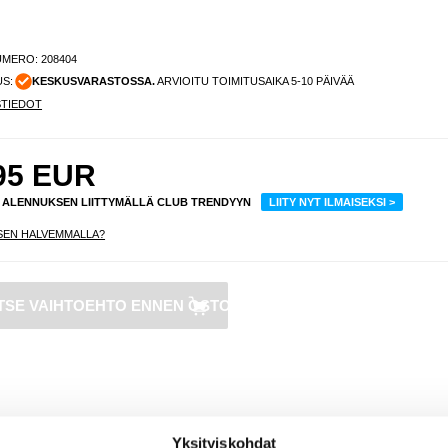
UMERO:
208404
US:
KESKUSVARASTOSSA.
ARVIOITU TOIMITUSAIKA 5-10 PÄIVÄÄ
STIEDOT
95
EUR
% ALENNUKSEN LIITTYMÄLLÄ CLUB TRENDYYN
LIITY NYT ILMAISEKSI >
SEN HALVEMMALLA?
iPho
Kam
Lin
Yksityiskohdat