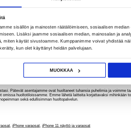
6,95
?
KYSY POIS
LIVE CHAT
itä
Pri
iPhon
mme sisällön ja mainosten räätälöimiseen, sosiaalisen median
iPho
iseen. Lisäksi jaamme sosiaalisen median, mainosalan ja analy
Kark
Panssar
, miten käytät sivustoamme. Kumppanimme voivat yhdistää näitä t
9H - 
n kerätty, kun olet käyttänyt heidän palvelujaan.
2 MP
MUOKKAA
13,95
lestasi. Pätevät asentajamme ovat huoltaneet tuhansia puhelimia ja voimme ta
kset omissa huoltotiloissamme. Emme lähetä laitteita korjattavaksi mihinkään t
 nopeimman sekä edullisimman huoltopalvelun.
raosat
,
iPhone varaosat
,
iPhone 11 näyttö ja varaosat