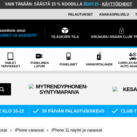
VAIN TÄNÄÄN:
SÄÄSTÄ 15 % KOODILLA
BDAY15
-
KÄYTTÖEHDOT
PALAUTUKSET
ASIAKASPALVELU
unnittele omat
UORET JA GADGETIT
TILAUKSEN TILA
KIRJAUDU SISÄÄN CLUB 
TABLET
PUHELIMEN
CARPLAY/A
PUHELIMET
VARAVIRTALÄHDE
TARVIKKEET
LATURI
AUTO ADA
E KLO 10-22
30 PÄIVÄN PALAUTUSOIKEUS
CLUB T
osat
iPhone varaosat
iPhone 11 näyttö ja varaosat