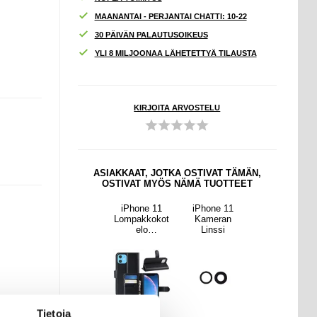
MAANANTAI - PERJANTAI CHATTI: 10-22
30 PÄIVÄN PALAUTUSOIKEUS
YLI 8 MILJOONAA LÄHETETTYÄ TILAUSTA
KIRJOITA ARVOSTELU
ASIAKKAAT, JOTKA OSTIVAT TÄMÄN,
OSTIVAT MYÖS NÄMÄ TUOTTEET
ne 11
Samsung
iPhone 11
iPhone 11
Samsung
eran
Galaxy S20+
Lompakkokot
Kameran
Galaxy S20+
ssi
Latausliitännä
elo
Linssi
Latausliitännä
n Flex-
Magneettisell
n Flex-
kaapelin
a Sulkijalla -
kaapelin
Korjaus
Musta
Korjaus
Tietoja