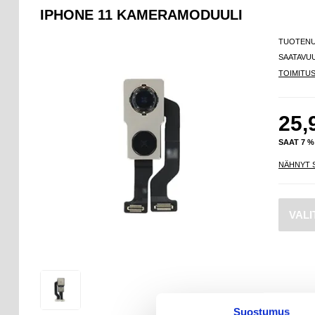
IPHONE 11 KAMERAMODUULI
TUOTEN
SAATAVU
TOIMITU
25,
SAAT 7 
NÄHNYT 
Suostumus