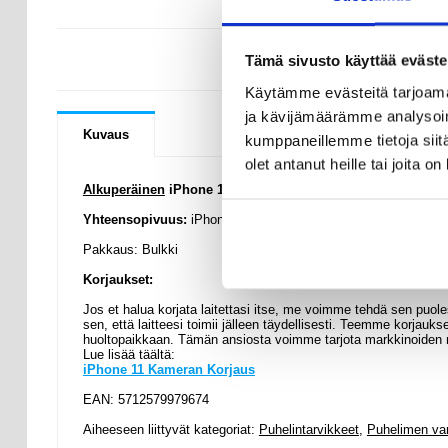
KYSYMYKSIÄ
Tämä sivusto käyttää eväste
Käytämme evästeitä tarjoama
ja kävijämäärämme analysoim
Kuvaus
kumppaneillemme tietoja siitä
olet antanut heille tai joita o
Alkuperäinen
iPhone 11 Kameramoduuli - Dual 12 MP + 1
Yhteensopivuus:
iPhone 11 6.1"
Pakkaus: Bulkki
Korjaukset:
Jos et halua korjata laitettasi itse, me voimme tehdä sen puo
sen, että laitteesi toimii jälleen täydellisesti. Teemme korjau
huoltopaikkaan. Tämän ansiosta voimme tarjota markkinoiden
Lue lisää täältä:
iPhone 11 Kameran Korjaus
EAN: 5712579979674
Aiheeseen liittyvät kategoriat:
Puhelintarvikkeet
,
Puhelimen va