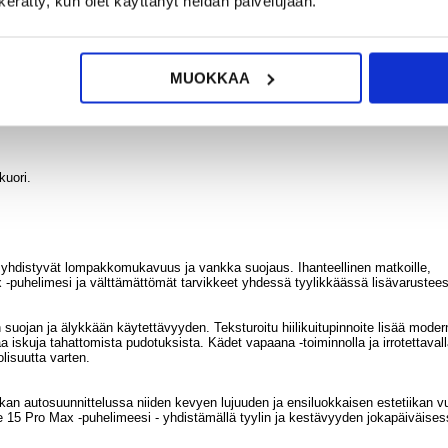
n kerätty, kun olet käyttänyt heidän palvelujaan.
a käteistaskun, joiden avulla voit pitää olennaiset tavarat, kuten
ä.
a mahdollistaa mukavat videopuhelut tai elokuvien katselun missä ja milloin
MUOKKAA
at täyden pääsyn kaikkiin painikkeisiin, portteihin ja kaiuttimiin, ja korotetut
eettisuljenta pitää kotelon suljettuna, ja mukana tuleva rannehihna lisää
kuori.
sa yhdistyvät lompakkomukavuus ja vankka suojaus. Ihanteellinen matkoille,
ax -puhelimesi ja välttämättömät tarvikkeet yhdessä tyylikkäässä lisävarustee
suojan ja älykkään käytettävyyden. Teksturoitu hiilikuitupinnoite lisää moder
iskuja tahattomista pudotuksista. Kädet vapaana -toiminnolla ja irrotettaval
lisuutta varten.
luokan autosuunnittelussa niiden kevyen lujuuden ja ensiluokkaisen estetiikan v
15 Pro Max -puhelimeesi - yhdistämällä tyylin ja kestävyyden jokapäiväises