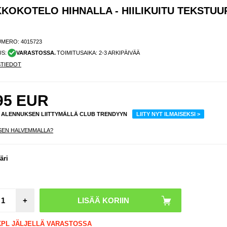
OKOTELO HIHNALLA - HIILIKUITU TEKSTUUR
UMERO:
4015723
US:
VARASTOSSA.
TOIMITUSAIKA: 2-3 ARKIPÄIVÄÄ
STIEDOT
95
EUR
% ALENNUKSEN LIITTYMÄLLÄ CLUB TRENDYYN
LIITY NYT ILMAISEKSI >
SEN HALVEMMALLA?
iPho
Pro
äri
Pre
lompak
lo hih
Hiili
tekst
+
Hiilen
 KPL JÄLJELLÄ VARASTOSSA