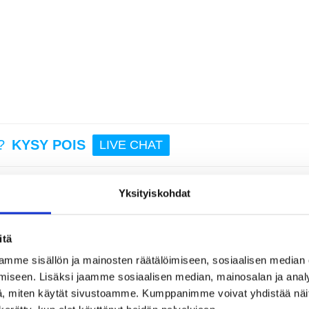
12,95
iPho
Pro
Pre
lompak
lo hih
Hiiliku
?
KYSY POIS
LIVE CHAT
12
6,95
Yksityiskohdat
tu tekstuuria
itä
la lompakkokotelolla, joka on suunniteltu ensiluokkaisella hiilikuitukuvioinni
mme sisällön ja mainosten räätälöimiseen, sosiaalisen median
ukavuuden ja luotettavan suojan yhdistävä kotelo on täydellinen päivittäinen
iseen. Lisäksi jaamme sosiaalisen median, mainosalan ja analy
tä tyylikkyyttä.
, miten käytät sivustoamme. Kumppanimme voivat yhdistää näitä t
etaanista (PU), jossa on hienostunut hiilikuitukuvio ja pehmeä TPU-sisäkuori