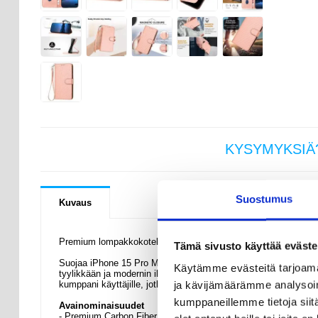
KYSYMYKSIÄ
Suostumus
Kuvaus
Premium lompakkokotelo hihnalla - iPhone 15 Pro Max - Hiilikui
Tämä sivusto käyttää eväste
Suojaa iPhone 15 Pro Max -puhelimesi tyylikkäästi ensiluokkaisel
Käytämme evästeitä tarjoama
tyylikkään ja modernin ilmeen luomiseksi. Toiminnallisuuden, m
ja kävijämäärämme analysoim
kumppani käyttäjille, jotka arvostavat sekä käytännöllisyyttä et
kumppaneillemme tietoja siitä
Avainominaisuudet
- Premium Carbon Fiber Texture - Valmistettu kestävästä polyur