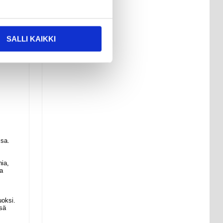
SALLI KAIKKI
ssa.
nia,
la
uoksi.
sä