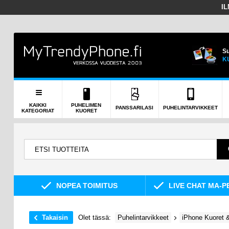
I
Su
K
KAIKKI
PUHELIMEN
PANSSARILASI
PUHELINTARVIKKEET
KATEGORIAT
KUORET
NOPEA TOIMITUS
LIVE CHAT MA-P
Takaisin
Olet tässä:
Puhelintarvikkeet
iPhone Kuoret &