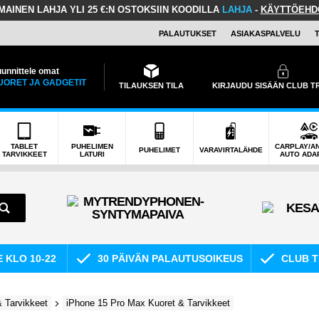
LMAINEN LAHJA
YLI 25 €:N OSTOKSIIN KOODILLA
LAHJA
-
KÄYTTÖEHD
PALAUTUKSET
ASIAKASPALVELU
unnittele omat
UORET JA GADGETIT
TILAUKSEN TILA
KIRJAUDU SISÄÄN CLUB 
TABLET
PUHELIMEN
CARPLAY/A
PUHELIMET
VARAVIRTALÄHDE
TARVIKKEET
LATURI
AUTO ADA
E KLO 10-22
30 PÄIVÄN PALAUTUSOIKEUS
CLUB T
 Tarvikkeet
iPhone 15 Pro Max Kuoret & Tarvikkeet