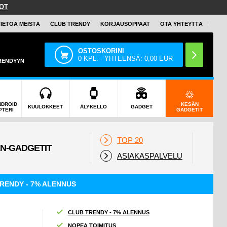
OT
TIETOA MEISTÄ
CLUB TRENDY
KORJAUSOPPAAT
OTA YHTEYTTÄ
OSTOSKORINI
0
KPL. - YHTEENSÄ:
0,00
EUR
TRENDYYN
NDROID
KESÄN
KUULOKKEET
ÄLYKELLO
GADGET
PTERI
GADGETIT
TOP 20
ASIAKASPALVELU
RENDY - 7% ALENNUS
CLUB TRENDY - 7% ALENNUS
NOPEA TOIMITUS