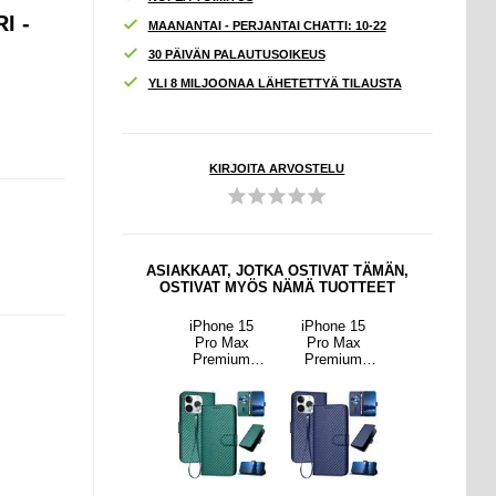
I -
MAANANTAI - PERJANTAI CHATTI: 10-22
30 PÄIVÄN PALAUTUSOIKEUS
YLI 8 MILJOONAA LÄHETETTYÄ TILAUSTA
KIRJOITA ARVOSTELU
ASIAKKAAT, JOTKA OSTIVAT TÄMÄN,
OSTIVAT MYÖS NÄMÄ TUOTTEET
ne 15
iPhone 15
iPhone 15
iPhone 15
iPhone 15
 Max
Pro Premium
Pro Max
Pro Max
Pro Premium
mium
lompakkokote
Premium
Premium
lompakkokote
kokote
lo hihnalla -
lompakkokote
lompakkokote
lo hihnalla -
nalla -
Hiilikuitu
lo hihnalla -
lo hihnalla -
Hiilikuitu
kuitu
tekstuuri -
Hiilikuitu
Hiilikuitu
tekstuuri -
uuri -
Hiilenpunaine
tekstuuri -
tekstuuri -
Hiilenpunaine
sininen
n
Hiilenvihreä
Hiilensininen
n