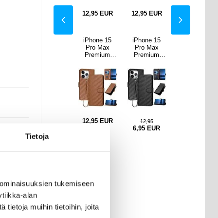
EUR
12,95
EUR
12,95
EUR
12,95
EUR
12,95
EUR
ne 15
iPhone 15
iPhone 15
iPhone 15
iPhone 15
 Max
Pro Premium
Pro Max
Pro Max
Pro Premium
mium
lompakkokote
Premium
Premium
lompakkokote
kokote
lo hihnalla -
lompakkokote
lompakkokote
lo hihnalla -
nalla -
Hiilikuitu
lo hihnalla -
lo hihnalla -
Hiilikuitu
itukuvio
tekstuuri -
Hiilikuitukuvio
Hiilikuitukuvio
tekstuuri -
Hiilenvihreä
- Hiilikahvi
Hiilenvihreä
12,95
EUR
12,95
EUR
12,95
EUR
,95
12,95
EUR
6,95
EUR
Tietoja
lla
 ominaisuuksien tukemiseen
tiikka-alan
ietoja muihin tietoihin, joita