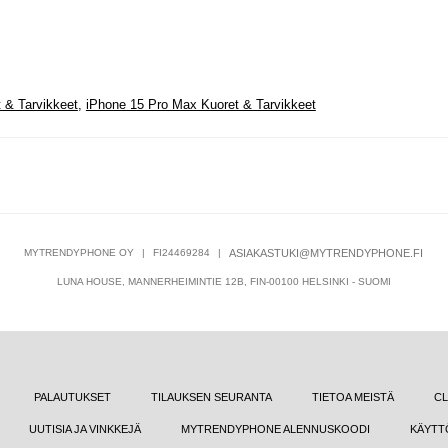
 & Tarvikkeet
,
iPhone 15 Pro Max Kuoret & Tarvikkeet
MYTRENDYPHONE OY
|
FI24469284
|
ASIAKASTUKI@MYTRENDYPHONE.FI
LUNA HOUSE, MANNERHEIMINTIE 12B, FIN-00100 HELSINKI - SUOMI
PALAUTUKSET
TILAUKSEN SEURANTA
TIETOA MEISTÄ
CL
UUTISIA JA VINKKEJÄ
MYTRENDYPHONE ALENNUSKOODI
KÄYTT