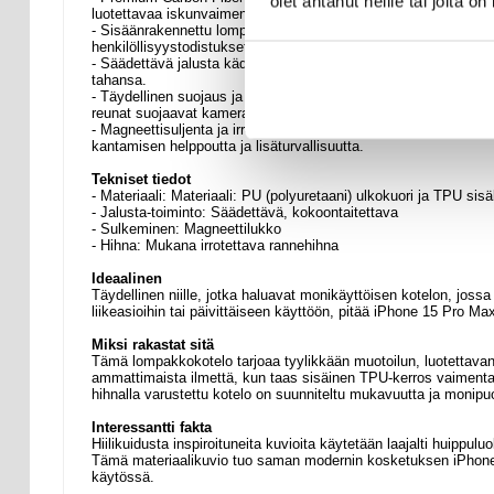
olet antanut heille tai joita o
luotettavaa iskunvaimennusta ja naarmunkestävyyttä varten.
- Sisäänrakennettu lompakkotoiminto - Sisältää 3 korttipaikkaa j
henkilöllisyystodistukset, kortit ja laskut, siististi järjestyksess
- Säädettävä jalusta kädet vapaana - Integroitu taittuva jalust
tahansa.
- Täydellinen suojaus ja helppo pääsy - Tarkat leikkaukset takaav
reunat suojaavat kameraa ja näyttöä naarmuilta.
- Magneettisuljenta ja irrotettava rannehihna - Turvallinen magn
kantamisen helppoutta ja lisäturvallisuutta.
Tekniset tiedot
- Materiaali: Materiaali: PU (polyuretaani) ulkokuori ja TPU sisä
- Jalusta-toiminto: Säädettävä, kokoontaitettava
- Sulkeminen: Magneettilukko
- Hihna: Mukana irrotettava rannehihna
Ideaalinen
Täydellinen niille, jotka haluavat monikäyttöisen kotelon, jos
liikeasioihin tai päivittäiseen käyttöön, pitää iPhone 15 Pro M
Miksi rakastat sitä
Tämä lompakkokotelo tarjoaa tyylikkään muotoilun, luotettavan 
ammattimaista ilmettä, kun taas sisäinen TPU-kerros vaimentaa 
hihnalla varustettu kotelo on suunniteltu mukavuutta ja monipuo
Interessantti fakta
Hiilikuidusta inspiroituneita kuvioita käytetään laajalti huippu
Tämä materiaalikuvio tuo saman modernin kosketuksen iPhone 
käytössä.