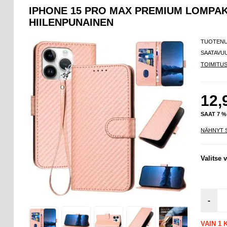
IPHONE 15 PRO MAX PREMIUM LOMPAKK
HIILENPUNAINEN
TUOTEN
SAATAVU
TOIMITU
12,
SAAT 7 
NÄHNYT 
Valitse v
-
VAIN 1