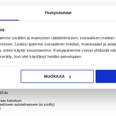
9,95
Yksityiskohdat
iPho
Hybrid
Liuku
itä
?
KYSY POIS
Korttit
LIVE CHAT
ä - 
mme sisällön ja mainosten räätälöimiseen, sosiaalisen median
iseen. Lisäksi jaamme sosiaalisen median, mainosalan ja analy
, miten käytät sivustoamme. Kumppanimme voivat yhdistää näitä t
n kerätty, kun olet käyttänyt heidän palvelujaan.
10,95
iaaleista, tämä kotelo iPhone 15:lle on suunniteltu kestämään ajan ja tarjoam
MUOKKAA
ne 15:täsi ja tekee siitä myös mukavan käyttää ja katsella kiitos takaosan py
15:lle
vaan katseluun
ettiseen autotelineeseen (ei sisälly)
i