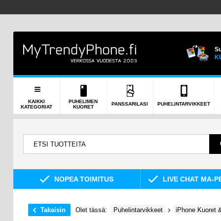
Su
K
KAIKKI
PUHELIMEN
PANSSARILASI
PUHELINTARVIKKEET
KATEGORIAT
KUORET
NOPEA TOIMITUS
LIVE CHAT MA-P
Takaisin
Olet tässä:
Puhelintarvikkeet
iPhone Kuoret &