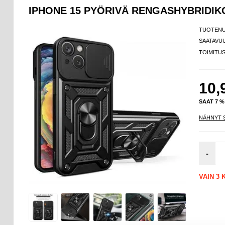
IPHONE 15 PYÖRIVÄ RENGASHYBRIDI
TUOTEN
SAATAVU
TOIMITU
10,
SAAT 7 
NÄHNYT 
-
VAIN 3