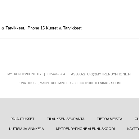
 & Tarvikkeet
,
iPhone 15 Kuoret & Tarvikkeet
MYTRENDYPHONE OY
|
FI24469284
|
ASIAKASTUKI@MYTRENDYPHONE.FI
LUNA HOUSE, MANNERHEIMINTIE 12B, FIN-00100 HELSINKI - SUOMI
PALAUTUKSET
TILAUKSEN SEURANTA
TIETOA MEISTÄ
CL
UUTISIA JA VINKKEJÄ
MYTRENDYPHONE ALENNUSKOODI
KÄYTT