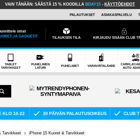
VAIN TÄNÄÄN:
SÄÄSTÄ 15 % KOODILLA
BDAY15
-
KÄYTTÖEHDOT
PALAUTUKSET
ASIAKASPALVELU
unnittele omat
UORET JA GADGETIT
TILAUKSEN TILA
KIRJAUDU SISÄÄN CLUB 
TABLET
PUHELIMEN
CARPLAY/A
PUHELIMET
VARAVIRTALÄHDE
TARVIKKEET
LATURI
AUTO ADA
E KLO 10-22
30 PÄIVÄN PALAUTUSOIKEUS
CLUB T
 Tarvikkeet
iPhone 15 Kuoret & Tarvikkeet