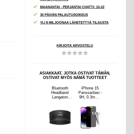
MAANANTAI - PERJANTAI CHATTI: 10-22
30 PÄIVÄN PALAUTUSOIKEUS
YLI 8 MILJOONAA LÄHETETTYÄ TILAUSTA
KIRJOITA ARVOSTELU
ASIAKKAAT, JOTKA OSTIVAT TÄMÄN,
OSTIVAT MYÖS NÄMÄ TUOTTEET
ne 15
iPhone 16/15
Bluetooth
iPhone 15
iPhone 16/15
ilasi -
PanzerGlass
Headband
Panssarilasi -
PanzerGlass
.3mm -
Classic Fit
Langaton
9H, 0.3mm -
Classic Fit
isyyss
Panssarilasi -
musiikki
Yksityisyyss
Panssarilasi -
ja
9H
Sleeping
uoja
9H
Earphone
kuulokkeet
kuulokkeet
Sleep Earbud
HD Stereo
kaiutin