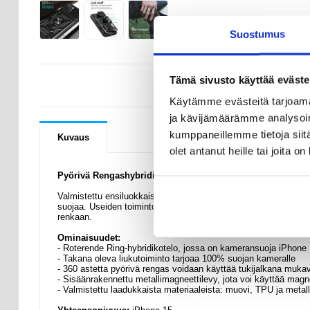
Suostumus
Tämä sivusto käyttää eväste
KYSYMYKSIÄ
Käytämme evästeitä tarjoama
ja kävijämäärämme analysoim
kumppaneillemme tietoja siitä
Kuvaus
olet antanut heille tai joita o
Pyörivä Rengashybridikotelo Kamerasuojalla - iPhone 15
Valmistettu ensiluokkaisista muovista, TPU:sta ja metallimater
suojaa. Useiden toimintojen avulla se suojaa täydellisesti iPho
renkaan.
Ominaisuudet:
- Roterende Ring-hybridikotelo, jossa on kameransuoja iPhone 
- Takana oleva liukutoiminto tarjoaa 100% suojan kameralle
- 360 astetta pyörivä rengas voidaan käyttää tukijalkana muka
- Sisäänrakennettu metallimagneettilevy, jota voi käyttää magne
- Valmistettu laadukkaista materiaaleista: muovi, TPU ja metall