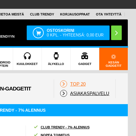
TIETOA MEISTÄ
CLUB TRENDY
KORJAUSOPPAAT
OTA YHTEYTTÄ
OSTOSKORINI
0
KPL. - YHTEENSÄ:
0,00
EUR
TRENDYYN
NDROID
KESÄN
KUULOKKEET
ÄLYKELLO
GADGET
PTERI
GADGETIT
TOP 20
ASIAKASPALVELU
RENDY - 7% ALENNUS
CLUB TRENDY - 7% ALENNUS
NOPEA TOIMITUS