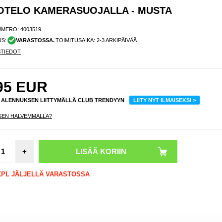
KOTELO KAMERASUOJALLA - MUSTA
UMERO:
4003519
US:
VARASTOSSA.
TOIMITUSAIKA: 2-3 ARKIPÄIVÄÄ
STIEDOT
95
EUR
% ALENNUKSEN LIITTYMÄLLÄ CLUB TRENDYYN
LIITY NYT ILMAISEKSI >
SEN HALVEMMALLA?
iPho
+
Panssar
9H, 0
Yksity
 KPL JÄLJELLÄ VARASTOSSA
uo