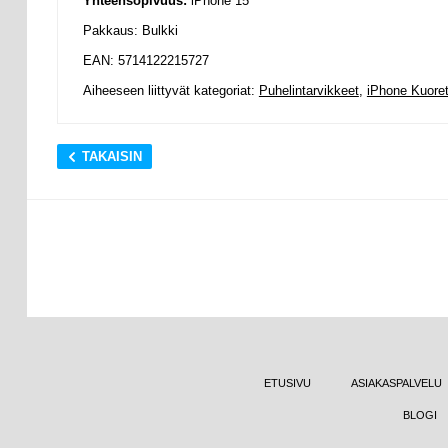
Yhteensopivuus:
iPhone 15
Pakkaus: Bulkki
EAN: 5714122215727
Aiheeseen liittyvät kategoriat:
Puhelintarvikkeet
,
iPhone Kuoret
TAKAISIN
ETUSIVU
ASIAKASPALVELU
BLOGI