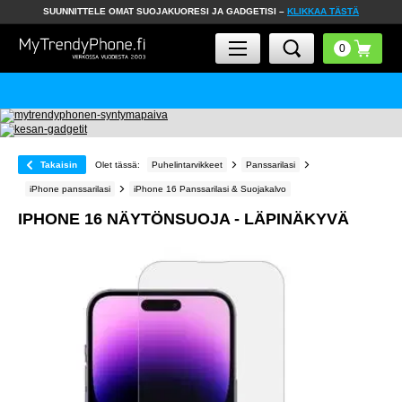
SUUNNITTELE OMAT SUOJAKUORESI JA GADGETISI –
KLIKKAA TÄSTÄ
Takaisin
Olet tässä:
Puhelintarvikkeet
Panssarilasi
iPhone panssarilasi
iPhone 16 Panssarilasi & Suojakalvo
IPHONE 16 NÄYTÖNSUOJA - LÄPINÄKYVÄ