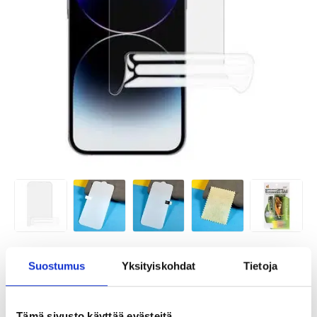
TUOTENUMERO:
4006786
Suostumus
Yksityiskohdat
Tietoja
ARVIOITU TOIMITUSAIKA 20-25
SAATAVUUS:
KESKUSVARASTOSSA.
PÄIVÄÄ
TOIMITUSTIEDOT
Tämä sivusto käyttää evästeitä