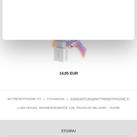
Musta
iPhone 15 Pro/15 Pro Max/16 Pro/16 Pro Max Laturi 20W ja
iPad A
kaapeli 2m - Valkoinen
14,95
EUR
MYTRENDYPHONE OY
|
FI24469284
|
ASIAKASTUKI@MYTRENDYPHONE.FI
LUNA HOUSE, MANNERHEIMINTIE 12B, FIN-00100 HELSINKI - SUOMI
ETUSIVU