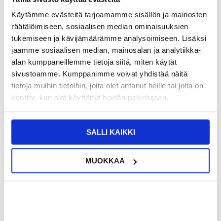
Käytämme evästeitä tarjoamamme sisällön ja mainosten
9,95
EUR
räätälöimiseen, sosiaalisen median ominaisuuksien
SAAT 7 % ALENNUKSEN LIITTYMÄLLÄ CLUB
LIITY NYT
tukemiseen ja kävijämäärämme analysoimiseen. Lisäksi
TRENDYYN
ILMAISEKSI >
jaamme sosiaalisen median, mainosalan ja analytiikka-
NÄHNYT SEN HALVEMMALLA?
alan kumppaneillemme tietoja siitä, miten käytät
sivustoamme. Kumppanimme voivat yhdistää näitä
tietoja muihin tietoihin, joita olet antanut heille tai joita on
-
+
kerätty, kun olet käyttänyt heidän palvelujaan.
LIVE CHAT
KYSYMYKSIÄ?
KYSY POIS
SALLI KAIKKI
MUOKKAA
Kuvaus
Näytönsuoja - iPhone 16
Päivitä iPhone 16:n näytön suojaus tällä korkealaatuisella ja
erittäin kirkkaalla suojakalvolla. Se on suunniteltu pitämään iPhone
16 suojassa naarmuilta, tahroilta ja päivittäiseltä kulumiselta.
Näytönsuojan erittäin selkeä läpinäkyvyys mahdollistaa