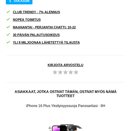
TAKAISIN
CLUB TRENDY - 7% ALENNUS
NOPEA TOIMITUS
MAANANTAI - PERJANTAI CHATTI: 10-22
30 PÄIVÄN PALAUTUSOIKEUS
YLI 8 MILJOONAA LÄHETETTYÄ TILAUSTA
KIRJOITA ARVOSTELU
ASIAKKAAT, JOTKA OSTIVAT TÄMÄN, OSTIVAT MYÖS NÄMÄ
TUOTTEET
ittävä
iPhone 16 Plus Yksityisyyssuoja Panssarilasi - 9H
Mo