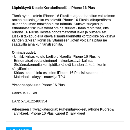
Läpinäkyvä Kotelo Korttitelineellä - iPhone 16 Plus
Tämä hybridikotelo iPhone 16 Plusille tarjoaa harkitun valikoiman
ominaisuuksia, jotka esittelevät iPhone 16 Plusisi alkuperäisen
ulkonäön ilman minkäänlaista häiriötä. Kattava suojaus ja
erinomaiset iskunkestävät ominaisuudet - tämä tarkoittaa, että
iPhone 16 Plusisi kestää odottamattomat iskut ja putoamiset.
Lisäksi takapuolella oleva sisäänrakennettu korttipidike on kätevä
kahden tärkeän kortin säilyttämiseen, joten voit aina pitää ne
saatavilla aina kun tarvitset niitä.
Ominaisuudet:
- Uniikki kirkas kotelo korttipidikkeellä iPhone 16 Plusille
- Erinomaiset suojatoiminnot - iskunkestävät kulmat
- Sisäänrakennettu korttipidike kätevä kahden tärkeän kortin
säilyttämiseen
- Kirkas suunnittelu esittelee iPhone 16 Plusisi kauneuden
- Materiaalit: akryyli, muovi ja TPU
Yhteensopivuus:
iPhone 16 Plus
Pakkaus: Bulkki
EAN: 5714122480354
Aiheeseen liittyvät kategoriat:
Puhelintarvikkeet
,
iPhone Kuoret &
Tarvikkeet
,
iPhone 16 Plus Kuoret & Tarvikkeet