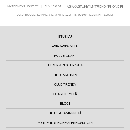
MYTRENDYPHONE OY
|
FI24469284
|
ASIAKASTUKI@MYTRENDYPHONE.FI
LUNA HOUSE, MANNERHEIMINTIE 12B, FIN-00100 HELSINKI - SUOMI
ETUSIVU
ASIAKASPALVELU
PALAUTUKSET
TILAUKSEN SEURANTA
TIETOA MEISTÄ
CLUB TRENDY
OTA YHTEYTTÄ
BLOGI
UUTISIA JA VINKKEJÄ
MYTRENDYPHONE ALENNUSKOODI