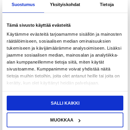
Suostumus
Yksityiskohdat
Tietoja
10,95
EUR
Tämä sivusto käyttää evästeitä
SAAT 7 % ALENNUKSEN LIITTYMÄLLÄ CLUB
LIITY NYT
TRENDYYN
ILMAISEKSI >
Käytämme evästeitä tarjoamamme sisällön ja mainosten
NÄHNYT SEN HALVEMMALLA?
räätälöimiseen, sosiaalisen median ominaisuuksien
tukemiseen ja kävijämäärämme analysoimiseen. Lisäksi
jaamme sosiaalisen median, mainosalan ja analytiikka-
-
+
alan kumppaneillemme tietoja siitä, miten käytät
sivustoamme. Kumppanimme voivat yhdistää näitä
tietoja muihin tietoihin, joita olet antanut heille tai joita on
LIVE CHAT
KYSYMYKSIÄ?
KYSY POIS
kerätty, kun olet käyttänyt heidän palvelujaan.
Kuvaus
SALLI KAIKKI
Northjo 2-1:ssä -suojasarja, TPU Suojakuori ja Karkaistu
Panssarilasi - iPhone 16 Plus
MUOKKAA
Aseta suojausta molemmille puolille, eteen ja taakse, ja suojaa