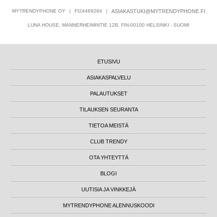
MYTRENDYPHONE OY
|
FI24469284
|
ASIAKASTUKI@MYTRENDYPHONE.FI
LUNA HOUSE, MANNERHEIMINTIE 12B, FIN-00100 HELSINKI - SUOMI
ETUSIVU
ASIAKASPALVELU
PALAUTUKSET
TILAUKSEN SEURANTA
TIETOA MEISTÄ
CLUB TRENDY
OTA YHTEYTTÄ
BLOGI
UUTISIA JA VINKKEJÄ
MYTRENDYPHONE ALENNUSKOODI