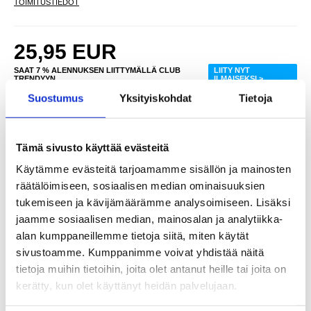
TOIMITUSTIEDOT
25,95
EUR
SAAT 7 % ALENNUKSEN LIITTYMÄLLÄ CLUB
LIITY NYT
TRENDYYN
ILMAISEKSI >
Suostumus
Yksityiskohdat
Tietoja
NÄHNYT SEN HALVEMMALLA?
Tämä sivusto käyttää evästeitä
-
+
Käytämme evästeitä tarjoamamme sisällön ja mainosten
räätälöimiseen, sosiaalisen median ominaisuuksien
LIVE CHAT
tukemiseen ja kävijämäärämme analysoimiseen. Lisäksi
KYSYMYKSIÄ?
KYSY POIS
jaamme sosiaalisen median, mainosalan ja analytiikka-
alan kumppaneillemme tietoja siitä, miten käytät
Kuvaus
sivustoamme. Kumppanimme voivat yhdistää näitä
tietoja muihin tietoihin, joita olet antanut heille tai joita on
Karl Lagerfeld Choupette Head MagSafe Nestemäinen
kerätty, kun olet käyttänyt heidän palvelujaan.
silikonikotelo - iPhone 16 Pro Max
Suojaa iPhone 16 Pro Max -puhelimesi Karl Lagerfeld Liquid