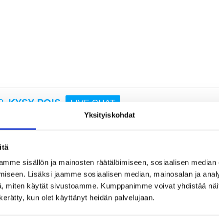
25,95
iPho
Nillk
Prop 
kot
?
KYSY POIS
LIVE CHAT
Yksityiskohdat
21,95
itä
mme sisällön ja mainosten räätälöimiseen, sosiaalisen median
Pro Max - MagSafe-yhteensopiva
iseen. Lisäksi jaamme sosiaalisen median, mainosalan ja analy
rjoaa vankan suojan sisäänrakennetulla kameran linssikehyksellä, joka takaa,
, miten käytät sivustoamme. Kumppanimme voivat yhdistää näitä t
nsopivuus mahdollistaa helpon langattoman latauksen ja lisävarusteiden
 ja pehmeä silikonimateriaali tarjoaa mukavuutta ja turvallisen otteen. Tässä
n kerätty, kun olet käyttänyt heidän palvelujaan.
, joten se on täydellinen lisä iPhone 16 Pro Max -puhelimeesi.