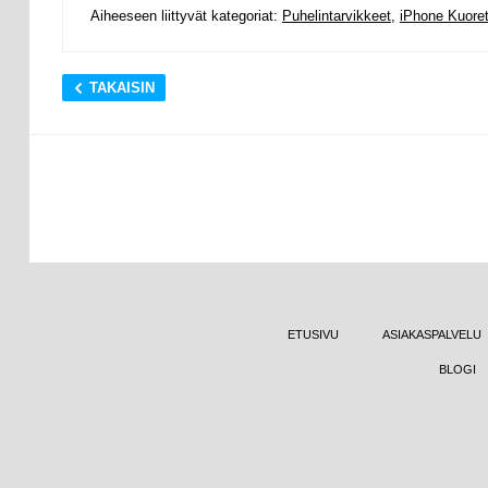
Aiheeseen liittyvät kategoriat:
Puhelintarvikkeet
,
iPhone Kuoret
TAKAISIN
ETUSIVU
ASIAKASPALVELU
BLOGI