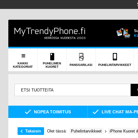
Su
K
KAIKKI
PUHELIMEN
PANSSARILASI
PUHELINTARVIKKEET
KATEGORIAT
KUORET
NOPEA TOIMITUS
LIVE CHAT MA-P
Takaisin
Olet tässä:
Puhelintarvikkeet
iPhone Kuoret &