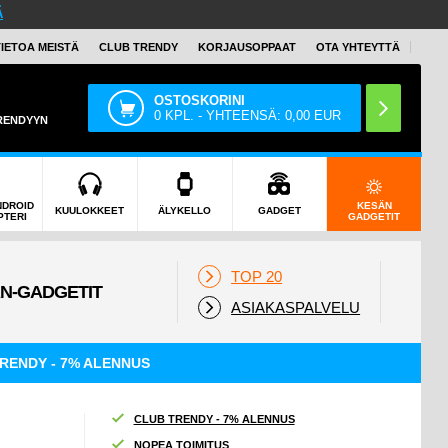
Ä
TIETOA MEISTÄ
CLUB TRENDY
KORJAUSOPPAAT
OTA YHTEYTTÄ
OSTOSKORINI
0
KPL. - YHTEENSÄ:
0,00
EUR
TRENDYYN
NDROID
KESÄN
KUULOKKEET
ÄLYKELLO
GADGET
PTERI
GADGETIT
TOP 20
ASIAKASPALVELU
RENDY - 7% ALENNUS
CLUB TRENDY - 7% ALENNUS
NOPEA TOIMITUS