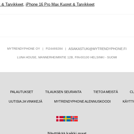
 & Tarvikkeet
,
iPhone 16 Pro Max Kuoret & Tarvikkeet
MYTRENDYPHONE OY
|
FI24469284
|
ASIAKASTUKI@MYTRENDYPHONE.FI
LUNA HOUSE, MANNERHEIMINTIE 12B, FIN-00100 HELSINKI - SUOMI
PALAUTUKSET
TILAUKSEN SEURANTA
TIETOA MEISTÄ
CL
UUTISIA JA VINKKEJÄ
MYTRENDYPHONE ALENNUSKOODI
KÄYTT
Näyttäkää kaikki maat