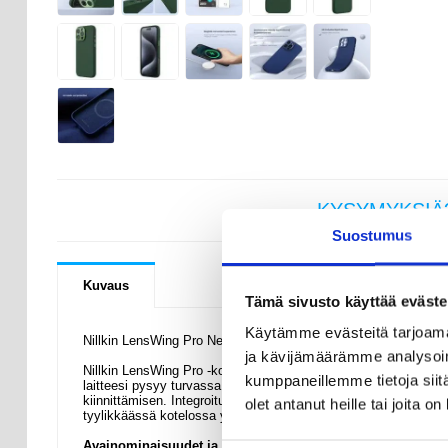
KYSYMYKSIÄ
Suostumus
Kuvaus
Tämä sivusto käyttää eväste
Käytämme evästeitä tarjoama
Nillkin LensWing Pro Nestemäinen silikonikotelo - iPhone 16 
ja kävijämäärämme analysoim
Nillkin LensWing Pro -kotelo iPhone 16 Pro Max -puhelimelle ta
kumppaneillemme tietoja siitä
laitteesi pysyy turvassa naarmuilta ja iskuilta. MagSafe-yhtee
kiinnittämisen. Integroitu kickstand tarjoaa handsfree-katselun,
olet antanut heille tai joita o
tyylikkäässä kotelossa yhdistyvät toiminnallisuus ja tyylikkyys
Avainominaisuudet ja tekniset tiedot: