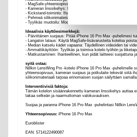
- MagSafe-yhteensopiva: Saumaton langaton lataus ja lisävarus
- Kameran linssikehys: Lisäsuojaus kameran objektiiveille
- Kickstand-toiminto: Ihanteellinen median katseluun ilman käs
- Pehmeä silikonimateriaali: Mukava ote ja parempi suojaus
- Tyylikäs muotoilu: Moderni, ensiluokkainen ulkoasu laitteelles
Ideaalisia käyttöesimerkkejä:
- Päivittäinen suojaus: Pitää iPhone 16 Pro Max -puhelimesi tur
- Langaton lataus: Käytä MagSafe-lisävarusteita koteloa poist
- Median katselu kädet vapaana: Täydellinen videoiden tai vid
- Ammattikäyttöön: Tyylikäs ja toimiva kotelo työhön ja liiketap
- Matkustaminen: Ihanteellinen, kun pidät laitteesi suojattuna j
syitä ostaa:
Nillkin LensWing Pro -kotelo iPhone 16 Pro Max -puhelimelle sopi
yhteensopivuus, kameran suojaus ja potkulaite tekevät siitä ih
silikonimateriaali tarjoaa erinomaisen suojan säilyttäen samal
Interventiivisiä faktoja:
Tämän kotelon sisäänrakennettu kameran linssikehys auttaa e
takaa selkeän ja naarmuttoman valokuvauksen.
Suojaa ja paranna iPhone 16 Pro Max -puhelintasi Nillkin LensW
Yhteensopivuus:
iPhone 16 Pro Max
Euroblister
EAN: 5714122490087