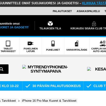
SUUNNITTELE OMAT SUOJAKUORESI JA GADGETISI –
KLIKKAA TÄST
PALAUTUKSET
ASIAKASPALVELU
unnittele omat
UORET JA GADGETIT
TILAUKSEN TILA
KIRJAUDU SISÄÄN CLUB 
TABLET
PUHELIMEN
CARPLAY/A
PUHELIMET
VARAVIRTALÄHDE
TARVIKKEET
LATURI
AUTO ADA
E KLO 10-22
30 PÄIVÄN PALAUTUSOIKEUS
CLUB T
 Tarvikkeet
iPhone 16 Pro Max Kuoret & Tarvikkeet