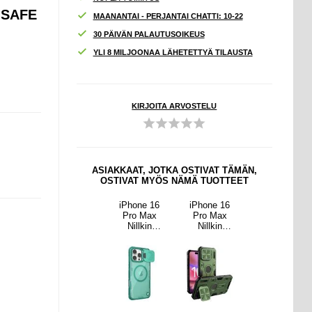
GSAFE
MAANANTAI - PERJANTAI CHATTI: 10-22
30 PÄIVÄN PALAUTUSOIKEUS
YLI 8 MILJOONAA LÄHETETTYÄ TILAUSTA
KIRJOITA ARVOSTELU
ASIAKKAAT, JOTKA OSTIVAT TÄMÄN,
OSTIVAT MYÖS NÄMÄ TUOTTEET
ne 16
Google Pixel
iPhone 16
iPhone 16
Google Pixel
 Max
9/9 Pro
Pro Max
Pro Max
9/9 Pro
lkin
Lompakkokot
Nillkin
Nillkin
Lompakkokot
hield
elo
IceBlade
CamShield
elo
 Prop
Magneettisell
Prop
Armor Prop
Magneettisell
ikotelo
a Sulkijalla -
Magneettinen
Hybridikotelo
a Sulkijalla -
Safe-
Ruskea
kotelo -
- MagSafe-
Ruskea
sopiva
MagSafe-
yhteensopiva
yhteensopiva,
liukulinssi
kansi