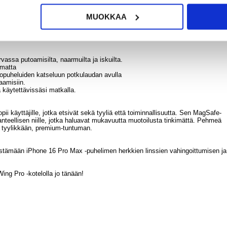
teiden kiinnitys
MUOKKAA
iä
i.
vassa putoamisilta, naarmuilta ja iskuilta.
amatta
eopuheluiden katseluun potkulaudan avulla
aamisiin.
a käytettävissäsi matkalla.
i käyttäjille, jotka etsivät sekä tyyliä että toiminnallisuutta. Sen MagSafe-
anteellisen niille, jotka haluavat mukavuutta muotoilusta tinkimättä. Pehmeä
la tyylikkään, premium-tuntuman.
stämään iPhone 16 Pro Max -puhelimen herkkien linssien vahingoittumisen ja
ing Pro -kotelolla jo tänään!