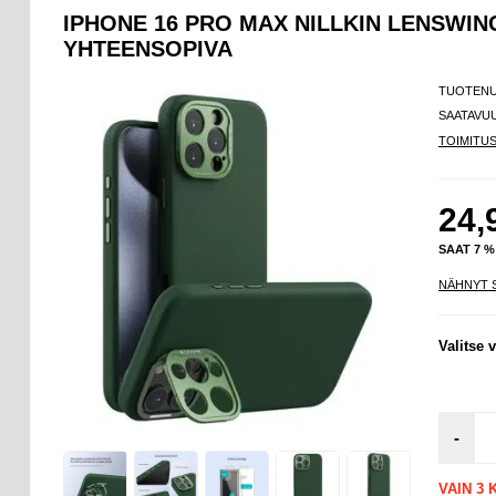
IPHONE 16 PRO MAX NILLKIN LENSWI
YHTEENSOPIVA
TUOTEN
SAATAVU
TOIMITU
24,
SAAT 7 
NÄHNYT 
Valitse v
-
VAIN 3