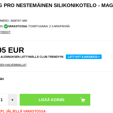
NG PRO NESTEMÄINEN SILIKONIKOTELO - MA
UMERO:
3008797-VAR
US:
VARASTOSSA.
TOIMITUSAIKA: 2-3 ARKIPÄIVÄÄ
STIEDOT
95
EUR
% ALENNUKSEN LIITTYMÄLLÄ CLUB TRENDYYN
LIITY NYT ILMAISEKSI >
SEN HALVEMMALLA?
iPho
Pro
äri
Nil
CamS
Armor
Hybrid
- Mag
+
yhteen
 KPL JÄLJELLÄ VARASTOSSA