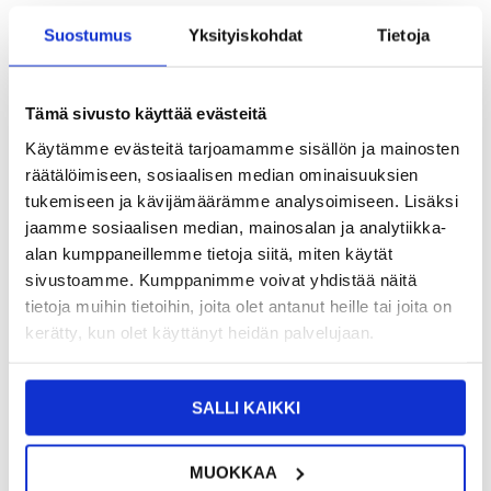
TUOTENUMERO:
4007877
Suostumus
Yksityiskohdat
Tietoja
ARVIOITU TOIMITUSAIKA 20-25
SAATAVUUS:
KESKUSVARASTOSSA.
PÄIVÄÄ
TOIMITUSTIEDOT
Tämä sivusto käyttää evästeitä
Käytämme evästeitä tarjoamamme sisällön ja mainosten
10,95
EUR
räätälöimiseen, sosiaalisen median ominaisuuksien
SAAT 7 % ALENNUKSEN LIITTYMÄLLÄ CLUB
LIITY NYT
tukemiseen ja kävijämäärämme analysoimiseen. Lisäksi
TRENDYYN
ILMAISEKSI >
jaamme sosiaalisen median, mainosalan ja analytiikka-
NÄHNYT SEN HALVEMMALLA?
alan kumppaneillemme tietoja siitä, miten käytät
sivustoamme. Kumppanimme voivat yhdistää näitä
tietoja muihin tietoihin, joita olet antanut heille tai joita on
-
+
kerätty, kun olet käyttänyt heidän palvelujaan.
LIVE CHAT
KYSYMYKSIÄ?
KYSY POIS
SALLI KAIKKI
MUOKKAA
Kuvaus