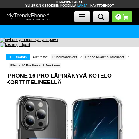
ILMAINEN LAHJA
YLI 25 €:N OSTOKSIIN KOODILLA
LAHJA
-
KÄYTTÖEHDOT
Takaisin
Olet tässä:
Puhelintarvikkeet
iPhone Kuoret & Tarvikkeet
iPhone 16 Pro Kuoret & Tarvikkeet
IPHONE 16 PRO LÄPINÄKYVÄ KOTELO
KORTTITELINEELLÄ